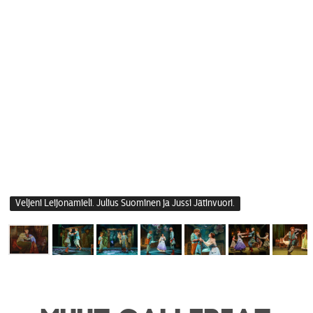
Veljeni Leijonamieli. Julius Suominen ja Jussi Jätinvuori.