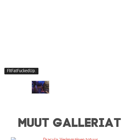
FitFatFuckedUp.
MUUT GALLERIAT