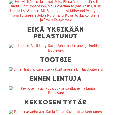
TEATTERI
KESÄTEATTERI
YHTEYS
EIKÄ YKSIKÄÄN
PELASTUNUT
Tiedotteet
—
Medialle
TOOTSIE
Tietosuojalausunto
ENNEN LINTUJA
KEKKOSEN TYTÄR