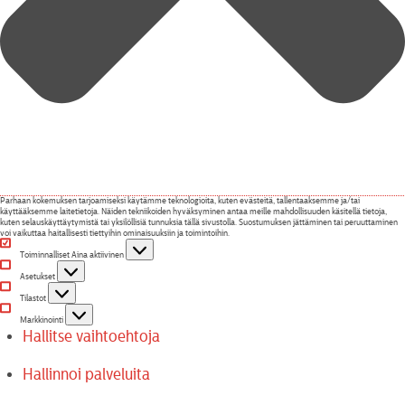
Parhaan kokemuksen tarjoamiseksi käytämme teknologioita, kuten evästeitä, tallentaaksemme ja/tai
käyttääksemme laitetietoja. Näiden tekniikoiden hyväksyminen antaa meille mahdollisuuden käsitellä tietoja,
kuten selauskäyttäytymistä tai yksilöllisiä tunnuksia tällä sivustolla. Suostumuksen jättäminen tai peruuttaminen
voi vaikuttaa haitallisesti tiettyihin ominaisuuksiin ja toimintoihin.
Toiminnalliset
Toiminnalliset
Aina aktiivinen
Asetukset
Asetukset
Tilastot
Tilastot
Markkinointi
Markkinointi
Hallitse vaihtoehtoja
Hallinnoi palveluita