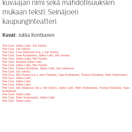
kuvaajan nimi sekä mahdollisuuksien
mukaan teksti: Seinäjoen
kaupunginteatteri.
Kuvat:
Jukka Kontkanen
Peer Gynt. Jarkko Lahti, Sari Jokelin.
Peer Gynt. Sari Jokelin.
Peer Gynt. Liisu Mikkonen (vas.), Sari Jokelin.
Peer Gynt. Saara Kotkaniemi, Jarkko Lahti, Mia Vuorela.
Peer Gynt. Jarkko Lahti, Mia Vuorela.
Peer Gynt. Keskellä Jarkko Lahti.
Peer Gynt. Jarkko Lahti, Mia Vuorela.
Peer Gynt. Tuomas Kiiliäinen, Jarkko Lahti, Jani Johansson.
Peer Gynt. Sari Jokelin.
Peer Gynt. Mia Vuorela (vas.), Antti Paalanen, Saara Kotkaniemi, Tuomas Kiiliäinen, Matti Suokonautio.
Peer Gynt. Jarkko Lahti.
Peer Gynt. Jarkko Lahti.
Peer Gynt. Jarkko Lahti.
Peer Gynt. Jani Johansson (vas.), Sari Jokelin, Jarkko Lahti, Matti Suokonautio, Tuomas Kiiliäinen, Saara
Kotkaniemi.
Peer Gynt. Jarkko Lahti.
Peer Gynt. Matti Suokonautio, Jarkko Lahti.
Peer Gynt. Jarkko Lahti.