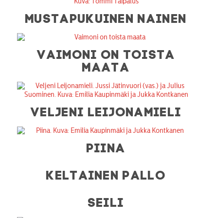
MUSTAPUKUINEN NAINEN
VAIMONI ON TOISTA
MAATA
VELJENI LEIJONAMIELI
OHJELMISTO
PIINA
LIPUT
KELTAINEN PALLO
AIKATAULUT
RYHMILLE
SEILI
PALVELUT