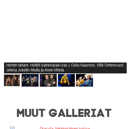
Herttin tähäre. Heikki Vainionpää (vas.), Osku Haavisto, Ville Orttenvuori,
Jelena Jokelin-Muilu ja Anne Vihelä.
MUUT GALLERIAT