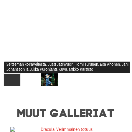
Seitsemän koiraveljestä. Jussi Jätinvuori, Tomi Turunen, Esa Ahonen, Jani
Johansson ja Jukka Puronlahti. Kuva: Mikko Karsisto
MUUT GALLERIAT