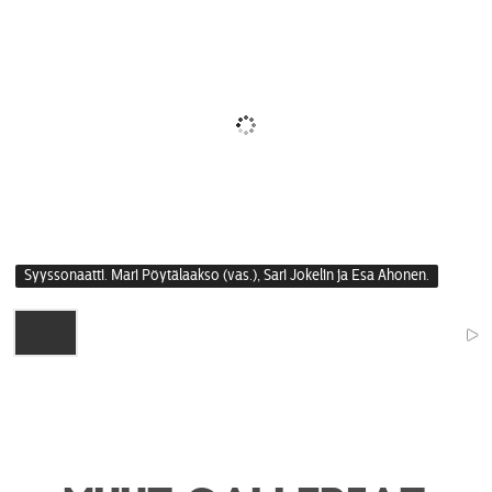
Syyssonaatti. Mari Pöytälaakso (vas.), Sari Jokelin ja Esa Ahonen.