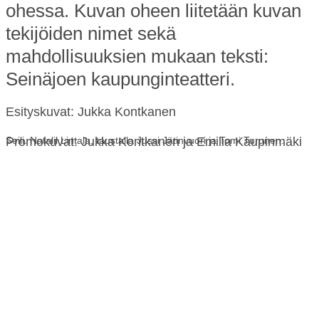
ohessa. Kuvan oheen liitetään kuvan
tekijöiden nimet sekä
mahdollisuuksien mukaan teksti:
Seinäjoen kaupunginteatteri.
Esityskuvat: Jukka Kontkanen
Promokuvat: Jukka Kontkanen ja Emilia Kaupinmäki
Seili. Natalil Lintala, taustalla Jussi Jätinvuori ja Tomi Turunen.