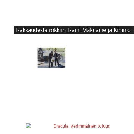
Rakkaudesta rokkiin. Rami Mäkilaine ja Kimmo 