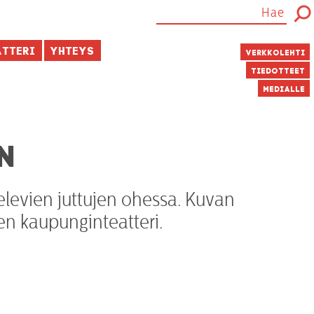
atteri
Yhteys
Verkkolehti
Tiedotteet
Medialle
N
elevien juttujen ohessa. Kuvan
en kaupunginteatteri.