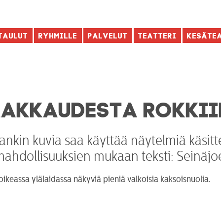
taulut
Ryhmille
Palvelut
Teatteri
Kesäte
RAKKAUDESTA ROKKII
nkin kuvia saa käyttää näytelmiä käsitt
mahdollisuuksien mukaan teksti: Seinäjo
ikeassa ylälaidassa näkyviä pieniä valkoisia kaksoisnuolia.