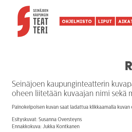
Ohjelmisto
Liput
Aika
Seinäjoen kaupunginteatterin kuvapa
oheen liitetään kuvaajan nimi sekä 
Painokelpoisen kuvan saat ladattua klikkaamalla kuvan o
Esityskuvat: Susanna Oversteyns
Ennakkokuva: Jukka Kontkanen