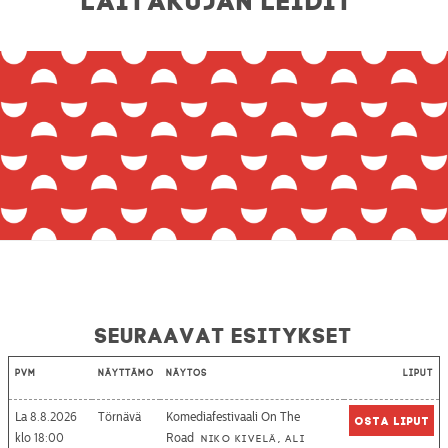
Seuraavat esitykset
Pvm
Näyttämö
Näytös
Liput
La 8.8.2026
Törnävä
Komediafestivaali On The
Osta liput
18:00
Road
Niko Kivelä, Ali