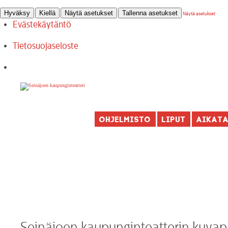
Hyväksy
Kiellä
Näytä asetukset
Tallenna asetukset
Näytä asetukset
Evästekäytäntö
Tietosuojaseloste
Ohjelmisto
Liput
Aikat
Seinäjoen kaupunginteatterin kuvapa