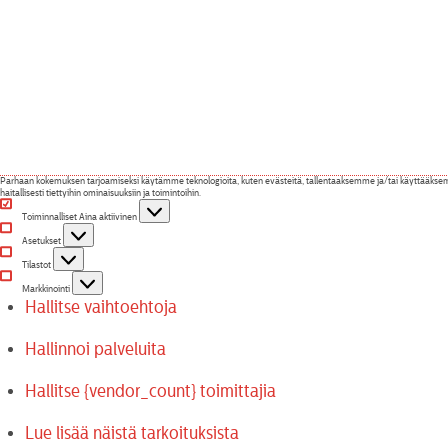
Parhaan kokemuksen tarjoamiseksi käytämme teknologioita, kuten evästeitä, tallentaaksemme ja/tai käyttääksemme l
haitallisesti tiettyihin ominaisuuksiin ja toimintoihin.
Toiminnalliset
Toiminnalliset
Aina aktiivinen
Asetukset
Asetukset
Tilastot
Tilastot
Markkinointi
Markkinointi
Hallitse vaihtoehtoja
Hallinnoi palveluita
Hallitse {vendor_count} toimittajia
Lue lisää näistä tarkoituksista