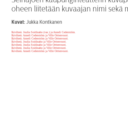
oheen liitetään kuvaajan nimi sekä 
Kuvat:
Jukka Kontkanen
Ikivihreä. Juulia Soidinaho (vas.) ja Anneli Cederström.
Ikivihreä. Anneli Cederström ja Ville Orttenvuori.
Ikivihreä. Anneli Cederström ja Ville Orttenvuori.
Ikivihreä. Juulia Soidinaho ja Ville Orttenvuori.
Ikivihreä. Juulia Soidinaho ja Ville Orttenvuori.
Ikivihreä. Juulia Soidinaho ja Ville Orttenvuori.
Ikivihreä. Anneli Cederström ja Ville Orttenvuori.