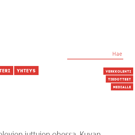
teri
Yhteys
Verkkolehti
Tiedotteet
Medialle
elevien juttujen ohessa. Kuvan