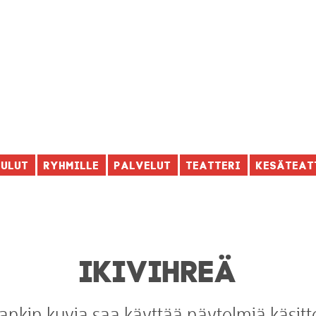
aulut
Ryhmille
Palvelut
Teatteri
Kesäteat
IKIVIHREÄ
nkin kuvia saa käyttää näytelmiä käsitt