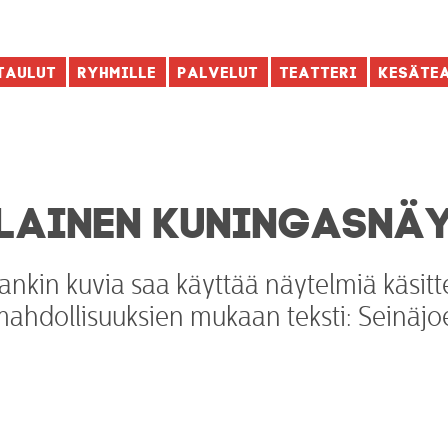
taulut
Ryhmille
Palvelut
Teatteri
Kesäte
LAINEN KUNINGASNÄ
nkin kuvia saa käyttää näytelmiä käsitt
mahdollisuuksien mukaan teksti: Seinäjo