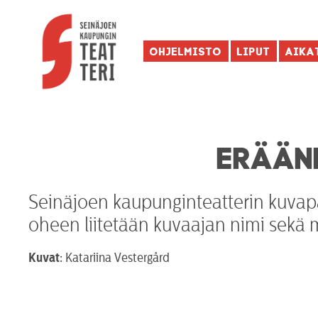
Ohjelmisto
Liput
Aika
ERÄÄN
Seinäjoen kaupunginteatterin kuvapa
oheen liitetään kuvaajan nimi sekä 
Kuvat:
Katariina Vestergård