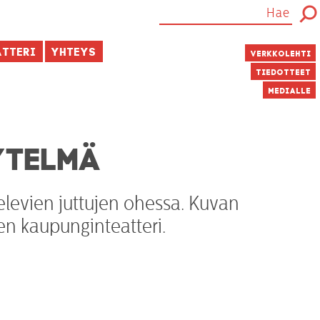
atteri
Yhteys
Verkkolehti
Tiedotteet
Medialle
YTELMÄ
elevien juttujen ohessa. Kuvan
en kaupunginteatteri.