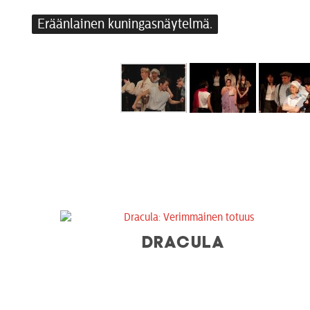
Eräänlainen kuningasnäytelmä.
DRACULA