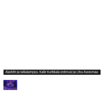
Aladdin ja taikalamppu. Kalle Kurikkala (edessä) ja Liisu Aurasmaa.