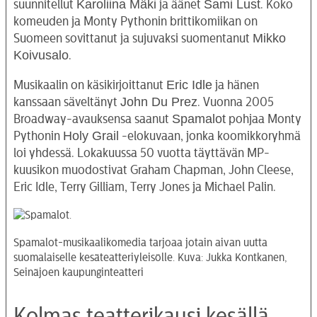
Karoliina Mäki
Sami Lust
suunnitellut
ja äänet
. Koko
komeuden ja Monty Pythonin brittikomiikan on
Mikko
Suomeen sovittanut ja sujuvaksi suomentanut
Koivusalo
.
Eric Idle
Musikaalin on käsikirjoittanut
ja hänen
John Du Prez
kanssaan säveltänyt
. Vuonna 2005
Spamalot
Broadway-avauksensa saanut
pohjaa Monty
Holy Grail
Pythonin
-elokuvaan, jonka koomikkoryhmä
loi yhdessä. Lokakuussa 50 vuotta täyttävän MP-
kuusikon muodostivat Graham Chapman, John Cleese,
Eric Idle, Terry Gilliam, Terry Jones ja Michael Palin.
Spamalot-musikaalikomedia tarjoaa jotain aivan uutta
suomalaiselle kesäteatteriyleisölle. Kuva: Jukka Kontkanen,
Seinäjoen kaupunginteatteri
Kolmas teatterikausi kesällä