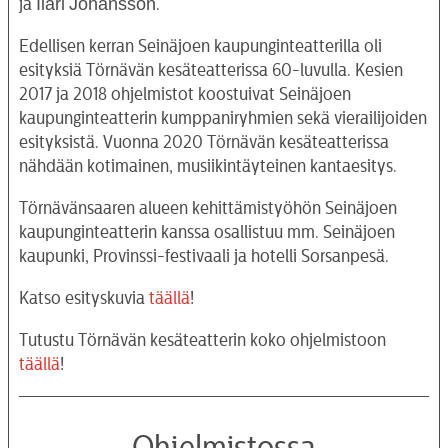
Ilari
Johansson
ja
.
Edellisen kerran Seinäjoen kaupunginteatterilla oli
esityksiä Törnävän kesäteatterissa 60-luvulla. Kesien
2017 ja 2018 ohjelmistot koostuivat Seinäjoen
kaupunginteatterin kumppaniryhmien sekä vierailijoiden
esityksistä. Vuonna 2020 Törnävän kesäteatterissa
nähdään kotimainen, musiikintäyteinen kantaesitys.
Törnävänsaaren alueen kehittämistyöhön Seinäjoen
kaupunginteatterin kanssa osallistuu mm. Seinäjoen
kaupunki, Provinssi-festivaali ja hotelli Sorsanpesä.
Katso esityskuvia
täällä
!
Tutustu Törnävän kesäteatterin koko ohjelmistoon
täällä
!
Ohjelmistossa