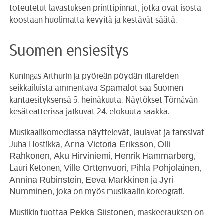
toteutetut lavastuksen printtipinnat, jotka ovat isosta
koostaan huolimatta kevyitä ja kestävät säätä.
Suomen ensiesitys
Kuningas Arthurin ja pyöreän pöydän ritareiden
Spamalot
seikkailuista ammentava
saa Suomen
kantaesityksensä 6. heinäkuuta. Näytökset Törnävän
kesäteatterissa jatkuvat 24. elokuuta saakka.
Musikaalikomediassa näyttelevät, laulavat ja tanssivat
Anna Victoria Eriksson
Olli
Juha Hostikka,
,
Rahkonen
Aku Hirviniemi
Henrik
Hammarberg
,
,
,
Ville Orttenvuori
Pihla Pohjolainen
Lauri Ketonen,
,
,
Annina Rubinstein
Eeva Markkinen
Jyri
,
ja
Numminen
, joka on myös musikaalin koreografi.
Pekka Siistonen
Musiikin tuottaa
, maskeerauksen on