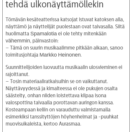
tehdä ulkonäyttämöllekin
Törnävän kesäteatterissa katsojat istuvat katoksen alla,
näyttämö ja näyttelijät puolestaan ovat taivasalla. Siitä
Spamalotia
huolimatta
ei ole tehty mitenkään
vähemmin
, päinvastoin:
– Tämä on suurin musikaalimme pitkään aikaan, sanoo
Markko
Heinonen
toimitusjohtaja
.
Suunnittelijoiden luovuutta musikaalin ulosvieminen ei
rajoittanut.
– Tosin materiaaliratkaisuihin se on vaikuttanut.
Näyttävyydessä ja kimalteessa ei ole pukujen osalta
säästelty, onhan niiden loistettava kilpaa isona
valospottina taivaalla porottavan auringon kanssa.
Kosteampaan keliin on varauduttu valmistamalla
esimerkiksi tanssityttöjen höyhenhelmat ja -puuhkat
muovisuikaleista, kertoo Aurasmaa.