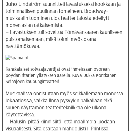
Juho Lindström
suunnitteli lavastukseksi kookkaan ja
toiminnallisen puulinnan torneineen. Broadway-
musikaalin tuominen ulos teatteritalosta edellytti
monen asian ratkaisemista.
– Lavastuksen tuli soveltua Törnävänsaaren kauniiseen
puistomaisemaan, mikä toimii myös osana
näyttämökuvaa.
Ranskalaiset solvaajavartijat ovat ihmeissään pyöreän
pöydän ritarien yllätyksen äärellä. Kuva: Jukka Kontkanen,
Seinäjoen kaupunginteatteri.
Musikaalissa onnistutaan myös seikkailemaan monessa
lokaatiossa
, vaikka linna pysyykin paikallaan eikä
suuren näyttämön teatteritekniikkaa ole ulkona
käytettävissä.
– Halusin pitää kiinni siitä, että maailmoja luodaan
visuaalisesti. Sitä osaltaan mahdollisti I-Printissä