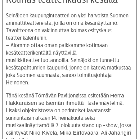
Seinäjoen kaupunginteatteri on yksi harvoista Suomen
ammattiteattereista, joilla on oma kesänäyttämö.
Tavoitteena on vakiinnuttaa kolmas esityskausi
teatterikalenteriin.
– Aiomme ottaa oman paikkamme kotimaan
kesäteatterikentältä näyttävillä
musiikkiteatterituotannoilla. Seinäjoki on tunnettu
kesätapahtumien kaupunki, jonne on kätevä matkustaa
joka Suomen suunnasta, sanoo toimitusjohtaja
Heinonen.
Herra
Tänä kesänä Törnävän Paviljongissa esitetään
Hakkaraisen seitsemän ihmettä
-lastennäytelmä.
Lisäksi ohjelmistossa on perinteiset lavatanssit
sunnuntaisin alkaen 14. heinäkuuta sekä
musikaalinäyttämöllä 7. elokuuta stand up -show, jossa
Niko Kivelä
Mika Eirtovaara
Ali
Jahangiri
esiintyvät
,
,