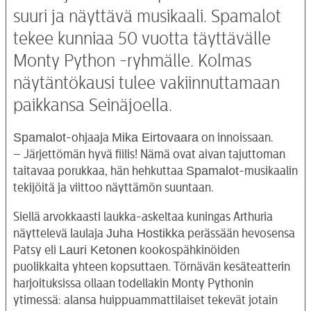
suuri ja näyttävä musikaali. Spamalot
tekee kunniaa 50 vuotta täyttävälle
Monty Python -ryhmälle. Kolmas
näytäntökausi tulee vakiinnuttamaan
paikkansa Seinäjoella.
Spamalot
Mika Eirtovaara
-ohjaaja
on innoissaan.
– Järjettömän hyvä fiilis! Nämä ovat aivan tajuttoman
Spamalot
taitavaa porukkaa, hän hehkuttaa
-musikaalin
tekijöitä ja viittoo näyttämön suuntaan.
Siellä arvokkaasti laukka-askeltaa kuningas Arthuria
Juha Hostikka
näyttelevä laulaja
perässään hevosensa
Lauri Ketonen
Patsy eli
kookospähkinöiden
puolikkaita yhteen kopsuttaen. Törnävän kesäteatterin
harjoituksissa ollaan todellakin Monty Pythonin
ytimessä: alansa huippuammattilaiset tekevät jotain