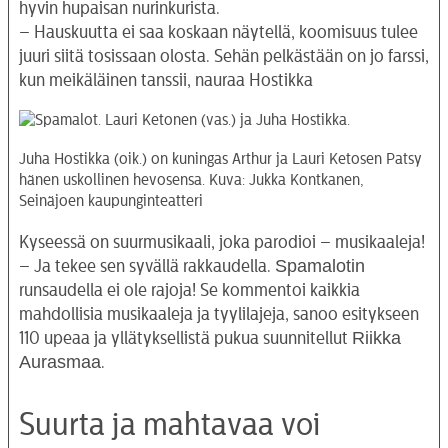
hyvin hupaisan nurinkurista.
– Hauskuutta ei saa koskaan näytellä, koomisuus tulee
juuri siitä tosissaan olosta. Sehän pelkästään on jo farssi,
kun meikäläinen tanssii, nauraa Hostikka
Juha Hostikka (oik.) on kuningas Arthur ja Lauri Ketosen Patsy
hänen uskollinen hevosensa. Kuva: Jukka Kontkanen,
Seinäjoen kaupunginteatteri
Kyseessä on suurmusikaali, joka parodioi – musikaaleja!
Spamalotin
– Ja tekee sen syvällä rakkaudella.
runsaudella ei ole rajoja! Se kommentoi kaikkia
mahdollisia musikaaleja ja tyylilajeja, sanoo esitykseen
Riikka
110 upeaa ja yllätyksellistä pukua suunnitellut
Aurasmaa
.
Suurta ja mahtavaa voi