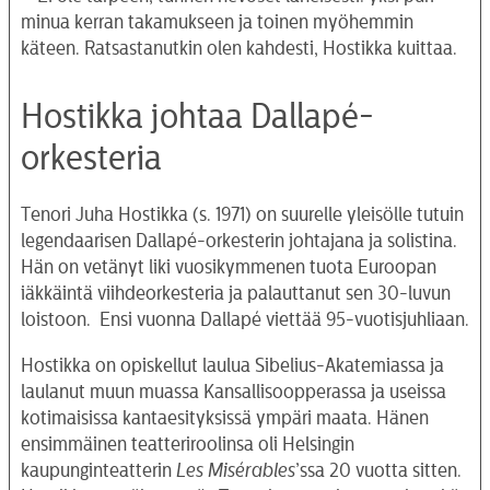
minua kerran takamukseen ja toinen myöhemmin
käteen. Ratsastanutkin olen kahdesti, Hostikka kuittaa.
Hostikka johtaa Dallapé-
orkesteria
Tenori Juha Hostikka (s. 1971) on suurelle yleisölle tutuin
legendaarisen Dallapé-orkesterin johtajana ja solistina.
Hän on vetänyt liki vuosikymmenen tuota Euroopan
iäkkäintä viihdeorkesteria ja palauttanut sen 30-luvun
loistoon. Ensi vuonna Dallapé viettää 95-vuotisjuhliaan.
Hostikka on opiskellut laulua Sibelius-Akatemiassa ja
laulanut muun muassa Kansallisoopperassa ja useissa
kotimaisissa kantaesityksissä ympäri maata. Hänen
ensimmäinen teatteriroolinsa oli Helsingin
kaupunginteatterin
Les Misérables
’ssa 20 vuotta sitten.