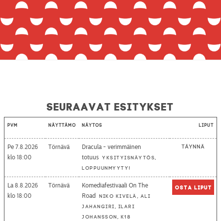
Seuraavat esitykset
Pvm
Näyttämö
Näytös
Liput
Pe 7.8.2026
Törnävä
Dracula - verimmäinen
Täynnä
18:00
totuus
Yksityisnäytös,
loppuunmyyty!
La 8.8.2026
Törnävä
Komediafestivaali On The
Osta liput
18:00
Road
Niko Kivelä, Ali
Jahangiri, Ilari
Johansson, K18