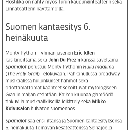
Hostikka on nähty myös Turun kaupunginteatterin sekä
Linnateatterin näyttämöillä.
Suomen kantaesitys 6.
heinäkuuta
Monty Python -ryhmän jäsenen
Eric Idlen
käsikirjoittama sekä
John Du Prez’n
kanssa säveltämä
Spamalot
perustuu Monty Pythonin
Hullu maailma
(
The Holy Grail
) -elokuvaan. Pähkähullussa broadway-
musikaalissa hullunkuriset hahmot sekä
odottamattomat käänteet sekoittuvat mytologiseen
Graalin maljan etsintään. Kaiken kruunaa glamööriä
tihkuvilla musikaalikliseillä leikittely sekä
Mikko
Koivusalon
hulvaton suomennos.
Spamalot
saa ensi-iltansa ja Suomen kantaesityksensä
6. heinäkuuta Törnävän kesäteatterissa Seinäjoella.