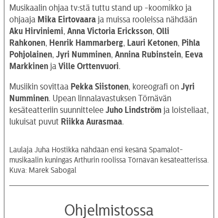
Musikaalin ohjaa tv:stä tuttu stand up -koomikko ja
ohjaaja
Mika Eirtovaara
ja muissa rooleissa nähdään
Aku
Hirviniemi
,
Anna
Victoria
Ericksson
,
Olli
Rahkonen
,
Henrik
Hammarberg
,
Lauri
Ketonen
,
Pihla
Pohjolainen
,
Jyri
Numminen
,
Annina
Rubinstein
,
Eeva
Markkinen
ja
Ville
Orttenvuori
.
Musiikin sovittaa
Pekka
Siistonen
, koreografi on
Jyri
Numminen
. Upean linnalavastuksen Törnävän
kesäteatteriin suunnittelee
Juho
Lindström
ja loisteliaat,
lukuisat puvut
Riikka
Aurasmaa
.
Laulaja Juha Hostikka nähdään ensi kesänä Spamalot-
musikaalin kuningas Arthurin roolissa Törnävän kesäteatterissa.
Kuva: Marek Sabogal
Ohjelmistossa