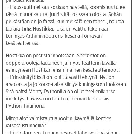
– Hauskuutta ei saa koskaan näytellä, koomisuus tulee
tässä muuta kautta, juuri siitä tosissaan olosta. Sehän
pelkästään on jo farssi, kun meikäläinen tanssii, nauraa
laulaja
Juha Hostikka
, joka on valittu tekemään
kuningas Arthurin rooli ensi kesänä Törnävän
kesäteatterissa.
Hostikka on pestistä innoissaan.
Spamalot
on
oopperarooleja laulaneen ja myös teatterin lavalla
esiintyneen Hostikan ensimmäinen kesäteatterirooli.
– Prinssinäytöksiä on jo riittävästi tehtynä. Nyt on
arvokasta ja jo korkea aika siirtyä kuningasten luokkaan.
Sitä paitsi Monty Pythonilla on ollut itsellenikin iso
merkitys. Luvassa on taattua, hieman kieroa siis,
Python-huumoria.
Miten aiot valmistautua rooliin, käymällä kenties
ratsastustunneilla?
– Ei ole tarpeen, tunnen hevoset läheisesti: yksi puri