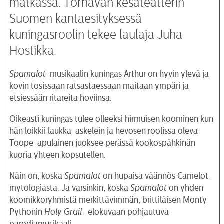
matkassa. Törnävän kesäteatterin
Suomen kantaesityksessä
kuningasroolin tekee laulaja Juha
Hostikka.
Spamalot
-musikaalin kuningas Arthur on hyvin ylevä ja
kovin tosissaan ratsastaessaan maitaan ympäri ja
etsiessään ritareita hoviinsa.
Oikeasti kuningas tulee olleeksi hirmuisen koominen kun
hän loikkii laukka-askelein ja hevosen roolissa oleva
Toope-apulainen juoksee perässä kookospähkinän
kuoria yhteen kopsutellen.
Näin on, koska
Spamalot
on hupaisa väännös Camelot-
mytologiasta. Ja varsinkin, koska
Spamalot
on yhden
koomikkoryhmistä merkittävimmän, brittiläisen Monty
Pythonin
Holy Grail
-elokuvaan pohjautuva
parodiamusikaali.