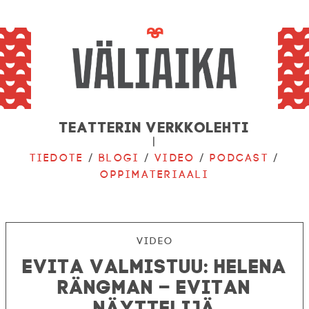
Teatterin verkkolehti
|
Tiedote
/
Blogi
/
Video
/
Podcast
/
Oppimateriaali
Video
Evita valmistuu: Helena
Rängman – Evitan
näyttelijä