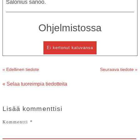
Salonius
sanoo.
KESÄTEATTERI
YHTEYS
Ohjelmistossa
Ei kertonut katuvansa
Tiedotteet
—
Medialle
« Edellinen tiedote
Seuraava tiedote »
Tietosuojalausunto
« Selaa tuoreimpia tiedotteita
Lisää kommenttisi
Kommentti
*