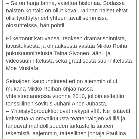
– Se on hurja tarina, vaiettua historiaa. Sodassa
naisten kohtalo on ollut kova. Tarinan naiset eivät
olisi lyöttäytyneet yhteen tavallisemmissa
olosuhteissa, hän pohtii.
Ei kertonut katuvansa
-teoksen dramatisoinnista,
lavastuksesta ja ohjauksesta vastaa Mikko Roiha,
pukusuunnittelusta
Taina Sivonen
, ääni- ja
videosuunnittelusta sekä graafisesta suunnittelusta
Moe Mustafa
.
Seinäjoen kaupunginteatteri on aiemmin ollut
OHJELMISTO
mukana Mikko Roihan ohjaamassa
LIPUT
yhteistuotannossa vuonna 2010, jolloin esitettiin
tanssillinen sovitus Juhani Ahon
Juhasta
.
AIKATAULUT
– Yhteistyöproduktiot ovat nykypäivää. Ne lisäävät
RYHMILLE
kaivattua vuorovaikutusta teatteritalojen välillä ja
tarjoavat mahdollisuuden tarkastella taiteen
PALVELUT
tekemistä laajemmin, taiteellinen johtaja
Pauliina
TEATTERI