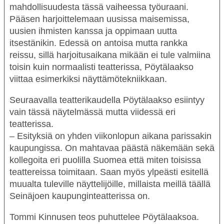
mahdollisuudesta tässä vaiheessa työuraani.
Pääsen harjoittelemaan uusissa maisemissa,
uusien ihmisten kanssa ja oppimaan uutta
itsestänikin. Edessä on antoisa mutta rankka
reissu, sillä harjoitusaikana mikään ei tule valmiina
toisin kuin normaalisti teatterissa, Pöytälaakso
viittaa esimerkiksi näyttämötekniikkaan.
Seuraavalla teatterikaudella Pöytälaakso esiintyy
vain tässä näytelmässä mutta viidessä eri
teatterissa.
– Esityksiä on yhden viikonlopun aikana parissakin
kaupungissa. On mahtavaa päästä näkemään sekä
kollegoita eri puolilla Suomea että miten toisissa
teattereissa toimitaan. Saan myös ylpeästi esitellä
muualta tuleville näyttelijöille, millaista meillä täällä
Seinäjoen kaupunginteatterissa on.
Tommi Kinnusen teos puhuttelee Pöytälaaksoa.