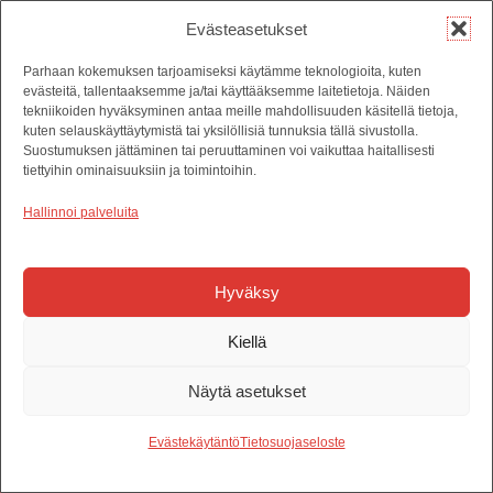
Evästeasetukset
13.2.2023
Parhaan kokemuksen tarjoamiseksi käytämme teknologioita, kuten
evästeitä, tallentaaksemme ja/tai käyttääksemme laitetietoja. Näiden
LÄMPIÖELÄMÄÄ-PODCAST
tekniikoiden hyväksyminen antaa meille mahdollisuuden käsitellä tietoja,
3.3: MUISTELUA JA
kuten selauskäyttäytymistä tai yksilöllisiä tunnuksia tällä sivustolla.
KURKISTUS
Suostumuksen jättäminen tai peruuttaminen voi vaikuttaa haitallisesti
tiettyihin ominaisuuksiin ja toimintoihin.
TULEVAISUUTEEN
Hallinnoi palveluita
Ei kertonut katuvansa
Hyväksy
Näytä kaikki artikkelit
Kiellä
Näytä asetukset
Evästekäytäntö
Tietosuojaseloste