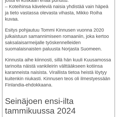
josta ei koskaan enää puhuttu.
– Koteihinsa käveleviä naisia yhdistää vain häpeä
ja tieto vastassa olevasta vihasta,
Mikko Roiha
kuvaa.
Esitys pohjautuu Tommi Kinnusen vuonna 2020
julkaistuun samannimiseen romaaniin, joka kertoo
saksalaisarmeijalle työskennelleiden
suomalaisnaisten paluusta Norjasta Suomeen.
Kinnusta aihe kiinnosti, sillä hän kuuli Kuusamossa
tarinoita näistä vankileirin välttääkseen kotiinsa
karanneista naisista. Virallista tietoa heistä löytyy
kuitenkin niukasti. Kinnusen teos oli ilmestyessään
Finlandia-ehdokkaana.
Seinäjoen ensi-ilta
tammikuussa 2024