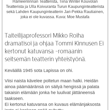
Hämeenlinnan Teatterista, Tiina Winter Kouvolan
Teatterista ja Ulla Koivuranta Turun Kaupunginteatterista
sekä Lahden Kaupunginteatterin Jari-Pekka Rautiainen,
joka ei ole kuvassa. Kuva: Moe Mustafa
Taiteilijaprofessori Mikko Roiha
dramatisoi ja ohjaa Tommi Kinnusen Ei
kertonut katuvansa -romaanin
seitsemän teatterin yhteistyönä.
Keväällä 1945 sota Lapissa on ohi.
Viisi naista kävelee poltetun maan halki. Heidän
ainoa päämääränsä on säilyä hengissä ja palata
takaisin elämään jonka he luulivat jättäneensä
taakseen.
Ei kertonut katuvansa
on kuvaus elämänjaksosta