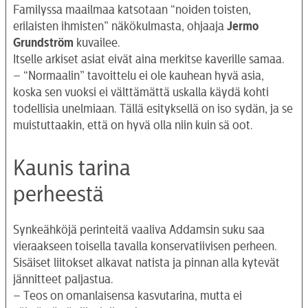
Familyssa maailmaa katsotaan “noiden toisten,
erilaisten ihmisten” näkökulmasta, ohjaaja
Jermo
Grundström
kuvailee.
Itselle arkiset asiat eivät aina merkitse kaverille samaa.
– “Normaalin” tavoittelu ei ole kauhean hyvä asia,
koska sen vuoksi ei välttämättä uskalla käydä kohti
todellisia unelmiaan. Tällä esityksellä on iso sydän, ja se
muistuttaakin, että on hyvä olla niin kuin sä oot.
Kaunis tarina
perheestä
Synkeähköjä perinteitä vaaliva Addamsin suku saa
vieraakseen toisella tavalla konservatiivisen perheen.
Sisäiset liitokset alkavat natista ja pinnan alla kytevät
jännitteet paljastua.
– Teos on omanlaisensa kasvutarina, mutta ei