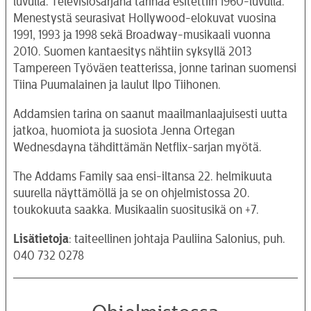
luvulla. Televisiosarjana tarinaa esitettiin 1960-luvulla.
Menestystä seurasivat Hollywood-elokuvat vuosina
1991, 1993 ja 1998 sekä Broadway-musikaali vuonna
2010. Suomen kantaesitys nähtiin syksyllä 2013
Tampereen Työväen teatterissa, jonne tarinan suomensi
Tiina Puumalainen ja laulut Ilpo Tiihonen.
Addamsien tarina on saanut maailmanlaajuisesti uutta
jatkoa, huomiota ja suosiota Jenna Ortegan
Wednesdayna tähdittämän Netflix-sarjan myötä.
The Addams Family saa ensi-iltansa 22. helmikuuta
suurella näyttämöllä ja se on ohjelmistossa 20.
toukokuuta saakka. Musikaalin suositusikä on +7.
Lisätietoja
: taiteellinen johtaja Pauliina Salonius, puh.
040 732 0278