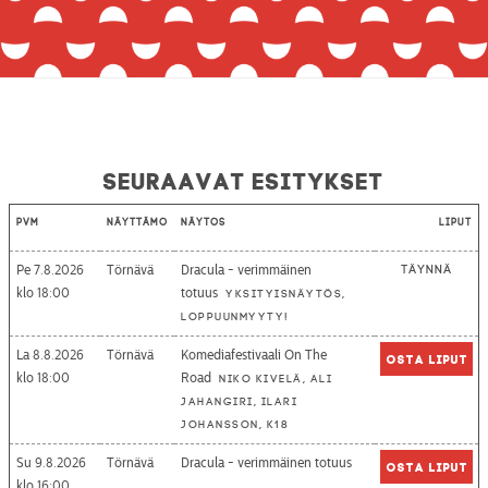
Seuraavat esitykset
Pvm
Näyttämö
Näytös
Liput
Pe 7.8.2026
Törnävä
Dracula - verimmäinen
Täynnä
18:00
totuus
Yksityisnäytös,
loppuunmyyty!
La 8.8.2026
Törnävä
Komediafestivaali On The
Osta liput
18:00
Road
Niko Kivelä, Ali
Jahangiri, Ilari
Johansson, K18
Su 9.8.2026
Törnävä
Dracula - verimmäinen totuus
Osta liput
16:00