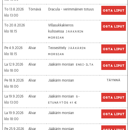
To 13.8.2026
Törnävä
Dracula - verimmäinen totuus
Osta liput
13:00
To 20.8.2026
Villasukkakierros
Osta liput
18:15
kulisseissa
Jääkärin
morsian
Pe 4.9.2026
Alvar
Teosesittely
Jääkärin
Osta liput
18:15
morsian
La 12.9.2026
Alvar
Jääkärin morsian
Ensi-ilta
Osta liput
18:00
Pe 18.9.2026
Alvar
Jääkärin morsian
Täynnä
18:00
La 19.9.2026
Alvar
Jääkärin morsian
S-
Osta liput
13:00
etunäytös 41 €
La 19.9.2026
Alvar
Jääkärin morsian
Osta liput
18:00
Pe 25.9.2026
Alvar
Jääkärin morsian
Osta liput