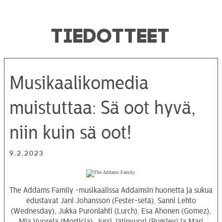
TIEDOTTEET
Musikaalikomedia
muistuttaa: Sä oot hyvä,
niin kuin sä oot!
9.2.2023
The Addams Family -musikaalissa Addamsin huonetta ja sukua
edustavat Jani Johansson (Fester-setä), Sanni Lehto
(Wednesday), Jukka Puronlahti (Lurch), Esa Ahonen (Gomez),
Mia Vuorela (Morticia), Jussi Jätinvuori (Pugsley) ja Mari