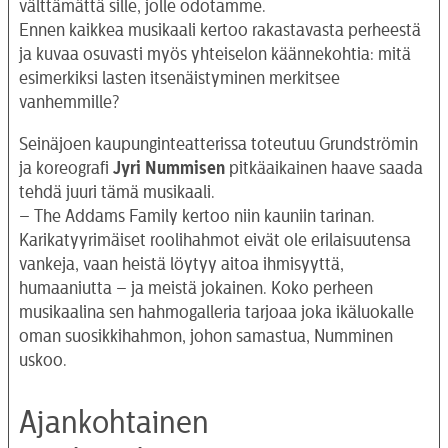
välttämättä sille, jolle odotamme.
Ennen kaikkea musikaali kertoo rakastavasta perheestä
ja kuvaa osuvasti myös yhteiselon käännekohtia: mitä
esimerkiksi lasten itsenäistyminen merkitsee
vanhemmille?
Seinäjoen kaupunginteatterissa toteutuu Grundströmin
ja koreografi
Jyri Nummisen
pitkäaikainen haave saada
tehdä juuri tämä musikaali.
– The Addams Family kertoo niin kauniin tarinan.
Karikatyyrimäiset roolihahmot eivät ole erilaisuutensa
vankeja, vaan heistä löytyy aitoa ihmisyyttä,
humaaniutta – ja meistä jokainen. Koko perheen
musikaalina sen hahmogalleria tarjoaa joka ikäluokalle
oman suosikkihahmon, johon samastua, Numminen
uskoo.
Ajankohtainen