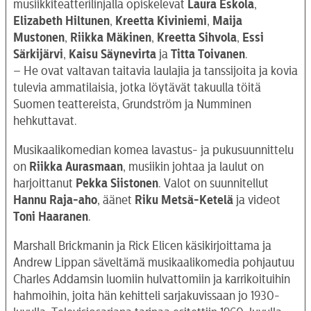
musiikkiteatterilinjalla opiskelevat
Laura Eskola
,
Elizabeth Hiltunen
,
Kreetta Kiviniemi
,
Maija
Mustonen
,
Riikka Mäkinen
,
Kreetta Sihvola
,
Essi
Särkijärvi
,
Kaisu Säynevirta
ja
Titta Toivanen
.
– He ovat valtavan taitavia laulajia ja tanssijoita ja kovia
tulevia ammatilaisia, jotka löytävät takuulla töitä
Suomen teattereista, Grundström ja Numminen
hehkuttavat.
Musikaalikomedian komea lavastus- ja pukusuunnittelu
on
Riikka Aurasmaan
, musiikin johtaa ja laulut on
harjoittanut
Pekka Siistonen
. Valot on suunnitellut
Hannu Raja-aho
, äänet
Riku Metsä-Ketelä
ja videot
Toni Haaranen
.
Marshall Brickmanin ja Rick Elicen käsikirjoittama ja
Andrew Lippan säveltämä musikaalikomedia pohjautuu
Charles Addamsin luomiin hulvattomiin ja karrikoituihin
hahmoihin, joita hän kehitteli sarjakuvissaan jo 1930-