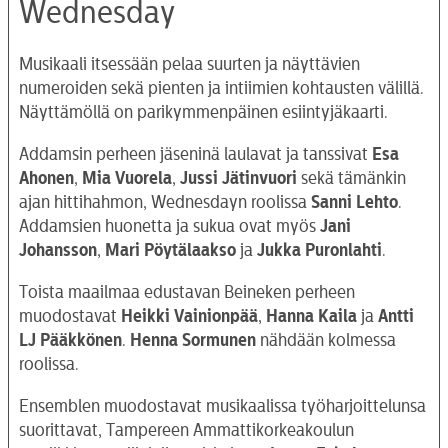
Wednesday
Musikaali itsessään pelaa suurten ja näyttävien
numeroiden sekä pienten ja intiimien kohtausten välillä.
Näyttämöllä on parikymmenpäinen esiintyjäkaarti.
Addamsin perheen jäseninä laulavat ja tanssivat
Esa
Ahonen
,
Mia Vuorela
,
Jussi Jätinvuori
sekä tämänkin
ajan hittihahmon, Wednesdayn roolissa
Sanni Lehto
.
Addamsien huonetta ja sukua ovat myös
Jani
Johansson
,
Mari
Pöytälaakso
ja
Jukka Puronlahti
.
Toista maailmaa edustavan Beineken perheen
muodostavat
Heikki Vainionpää
,
Hanna Kaila
ja
Antti
LJ Pääkkönen
.
Henna
Sormunen
nähdään kolmessa
roolissa.
Ensemblen muodostavat musikaalissa työharjoittelunsa
suorittavat, Tampereen Ammattikorkeakoulun