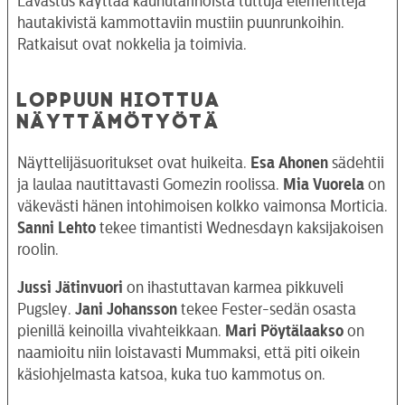
Lavastus käyttää kauhutarinoista tuttuja elementtejä
hautakivistä kammottaviin mustiin puunrunkoihin.
Ratkaisut ovat nokkelia ja toimivia.
LOPPUUN HIOTTUA
NÄYTTÄMÖTYÖTÄ
Näyttelijäsuoritukset ovat huikeita.
Esa Ahonen
sädehtii
ja laulaa nautittavasti Gomezin roolissa.
Mia Vuorela
on
väkevästi hänen intohimoisen kolkko vaimonsa Morticia.
Sanni Lehto
tekee timantisti Wednesdayn kaksijakoisen
roolin.
Jussi Jätinvuori
on ihastuttavan karmea pikkuveli
Pugsley.
Jani Johansson
tekee Fester-sedän osasta
pienillä keinoilla vivahteikkaan.
Mari Pöytälaakso
on
naamioitu niin loistavasti Mummaksi, että piti oikein
käsiohjelmasta katsoa, kuka tuo kammotus on.