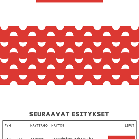
Seuraavat esitykset
Pvm
Näyttämö
Näytös
Liput