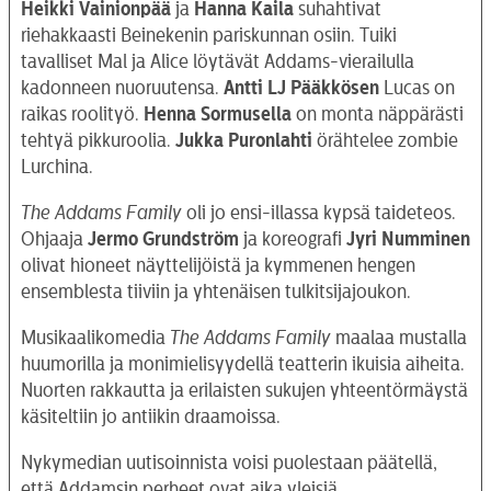
Heikki Vainionpää
ja
Hanna Kaila
suhahtivat
riehakkaasti Beinekenin pariskunnan osiin. Tuiki
tavalliset Mal ja Alice löytävät Addams-vierailulla
kadonneen nuoruutensa.
Antti LJ Pääkkösen
Lucas on
raikas roolityö.
Henna Sormusella
on monta näppärästi
tehtyä pikkuroolia.
Jukka
Puronlahti
örähtelee zombie
Lurchina.
The Addams Family
oli jo ensi-illassa kypsä taideteos.
Ohjaaja
Jermo Grundström
ja koreografi
Jyri
Numminen
olivat hioneet näyttelijöistä ja kymmenen hengen
ensemblesta tiiviin ja yhtenäisen tulkitsijajoukon.
Musikaalikomedia
The Addams Family
maalaa mustalla
huumorilla ja monimielisyydellä teatterin ikuisia aiheita.
Nuorten rakkautta ja erilaisten sukujen yhteentörmäystä
käsiteltiin jo antiikin draamoissa.
Nykymedian uutisoinnista voisi puolestaan päätellä,
että Addamsin perheet ovat aika yleisiä.