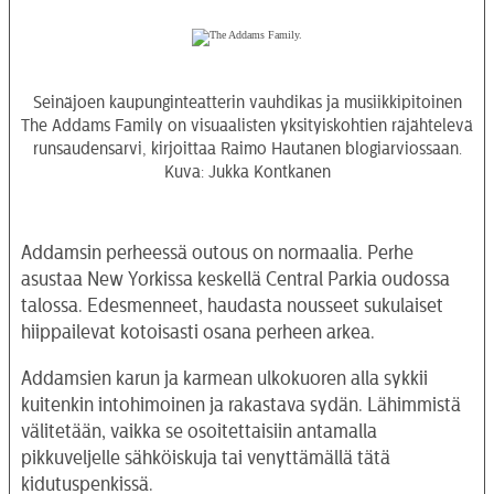
Seinäjoen kaupunginteatterin vauhdikas ja musiikkipitoinen
The Addams Family on visuaalisten yksityiskohtien räjähtelevä
runsaudensarvi, kirjoittaa Raimo Hautanen blogiarviossaan.
Kuva: Jukka Kontkanen
Addamsin perheessä outous on normaalia. Perhe
asustaa New Yorkissa keskellä Central Parkia oudossa
talossa. Edesmenneet, haudasta nousseet sukulaiset
hiippailevat kotoisasti osana perheen arkea.
Addamsien karun ja karmean ulkokuoren alla sykkii
kuitenkin intohimoinen ja rakastava sydän. Lähimmistä
välitetään, vaikka se osoitettaisiin antamalla
pikkuveljelle sähköiskuja tai venyttämällä tätä
kidutuspenkissä.