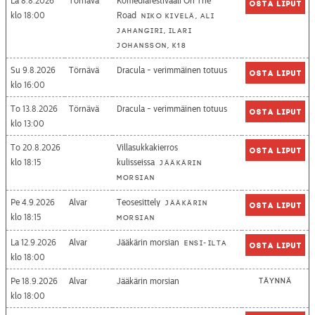
La 8.8.2026
Törnävä
Komediafestivaali On The
Osta liput
18:00
Road
Niko Kivelä, Ali
Jahangiri, Ilari
Johansson, K18
Su 9.8.2026
Törnävä
Dracula - verimmäinen totuus
Osta liput
16:00
To 13.8.2026
Törnävä
Dracula - verimmäinen totuus
Osta liput
13:00
To 20.8.2026
Villasukkakierros
Osta liput
18:15
kulisseissa
Jääkärin
morsian
Pe 4.9.2026
Alvar
Teosesittely
Jääkärin
Osta liput
18:15
morsian
La 12.9.2026
Alvar
Jääkärin morsian
Ensi-ilta
Osta liput
18:00
Pe 18.9.2026
Alvar
Jääkärin morsian
Täynnä
18:00