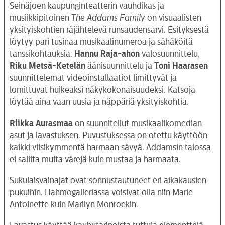
Seinäjoen kaupunginteatterin vauhdikas ja
musiikkipitoinen
The Addams Family
on visuaalisten
yksityiskohtien räjähtelevä runsaudensarvi. Esityksestä
löytyy pari tusinaa musikaalinumeroa ja sähäköitä
tanssikohtauksia.
Hannu Raja-ahon
valosuunnittelu,
Riku Metsä-Ketelän
äänisuunnittelu ja
Toni Haarasen
suunnittelemat videoinstallaatiot limittyvät ja
lomittuvat huikeaksi näkykokonaisuudeksi. Katsoja
löytää aina vaan uusia ja näppäriä yksityiskohtia.
Riikka Aurasmaa
on suunnitellut musikaalikomedian
asut ja lavastuksen. Puvustuksessa on otettu käyttöön
kaikki viisikymmentä harmaan sävyä. Addamsin talossa
ei sallita muita värejä kuin mustaa ja harmaata.
Sukulaisvainajat ovat sonnustautuneet eri aikakausien
pukuihin. Hahmogalleriassa voisivat olla niin Marie
Antoinette kuin Marilyn Monroekin.