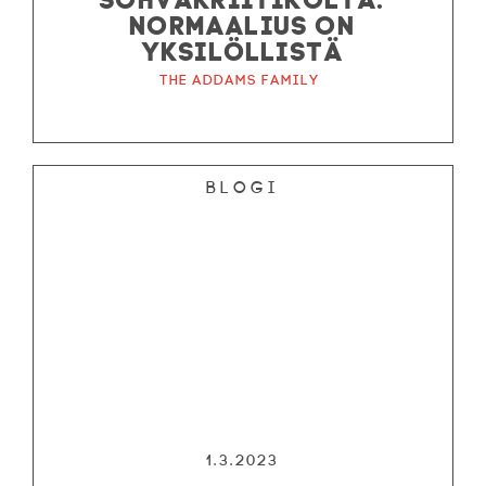
KESÄTEATTERI
NORMAALIUS ON
YHTEYS
YKSILÖLLISTÄ
The Addams Family
Tiedotteet
—
Medialle
Tietosuojalausunto
Blogi
1.3.2023