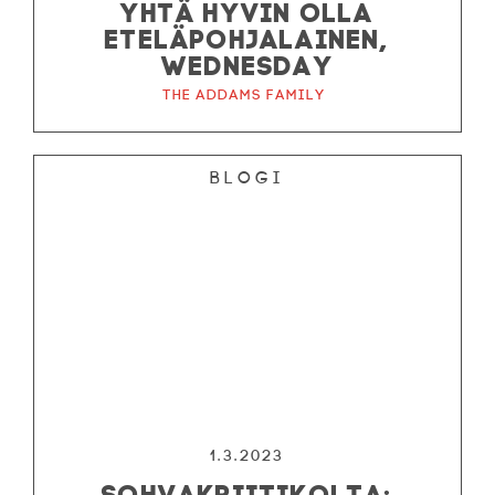
YHTÄ HYVIN OLLA
ETELÄPOHJALAINEN,
WEDNESDAY
The Addams Family
Blogi
OHJELMISTO
LIPUT
AIKATAULUT
RYHMILLE
PALVELUT
TEATTERI
1.3.2023
SOHVAKRIITIKOLTA: