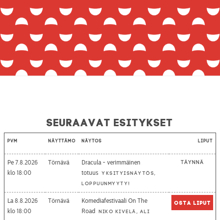
Seuraavat esitykset
Pvm
Näyttämö
Näytös
Liput
Pe 7.8.2026
Törnävä
Dracula - verimmäinen
Täynnä
18:00
totuus
Yksityisnäytös,
loppuunmyyty!
La 8.8.2026
Törnävä
Komediafestivaali On The
Osta liput
18:00
Road
Niko Kivelä, Ali