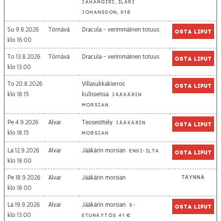
Jahangiri, Ilari
Johansson, K18
Su 9.8.2026
Törnävä
Dracula - verimmäinen totuus
Osta liput
16:00
To 13.8.2026
Törnävä
Dracula - verimmäinen totuus
Osta liput
13:00
To 20.8.2026
Villasukkakierros
Osta liput
18:15
kulisseissa
Jääkärin
morsian
Pe 4.9.2026
Alvar
Teosesittely
Jääkärin
Osta liput
18:15
morsian
La 12.9.2026
Alvar
Jääkärin morsian
Ensi-ilta
Osta liput
18:00
Pe 18.9.2026
Alvar
Jääkärin morsian
Täynnä
18:00
La 19.9.2026
Alvar
Jääkärin morsian
S-
Osta liput
13:00
etunäytös 41 €