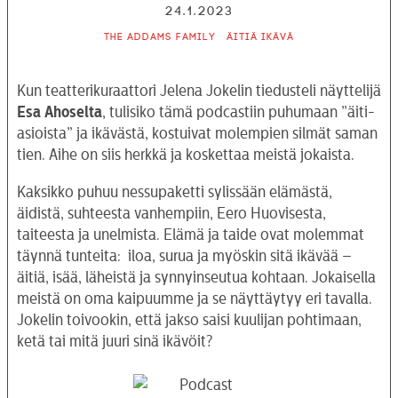
24.1.2023
The Addams Family
Äitiä ikävä
Kun teatterikuraattori Jelena Jokelin tiedusteli näyttelijä
Esa Ahoselta
, tulisiko tämä podcastiin puhumaan ”äiti-
asioista” ja ikävästä, kostuivat molempien silmät saman
tien. Aihe on siis herkkä ja koskettaa meistä jokaista.
Kaksikko puhuu nessupaketti sylissään elämästä,
äidistä, suhteesta vanhempiin, Eero Huovisesta,
taiteesta ja unelmista. Elämä ja taide ovat molemmat
täynnä tunteita: iloa, surua ja myöskin sitä ikävää –
äitiä, isää, läheistä ja synnyinseutua kohtaan. Jokaisella
meistä on oma kaipuumme ja se näyttäytyy eri tavalla.
Jokelin toivookin, että jakso saisi kuulijan pohtimaan,
ketä tai mitä juuri sinä ikävöit?