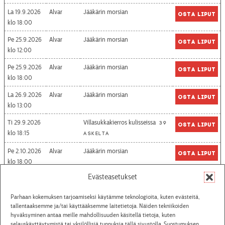
La 19.9.2026
Alvar
Jääkärin morsian
Osta liput
18:00
Pe 25.9.2026
Alvar
Jääkärin morsian
Osta liput
12:00
Pe 25.9.2026
Alvar
Jääkärin morsian
Osta liput
18:00
La 26.9.2026
Alvar
Jääkärin morsian
Osta liput
13:00
Ti 29.9.2026
Villasukkakierros kulisseissa
39
Osta liput
18:15
askelta
Pe 2.10.2026
Alvar
Jääkärin morsian
Osta liput
18:00
Evästeasetukset
Katso aikataulut
Parhaan kokemuksen tarjoamiseksi käytämme teknologioita, kuten evästeitä,
tallentaaksemme ja/tai käyttääksemme laitetietoja. Näiden tekniikoiden
hyväksyminen antaa meille mahdollisuuden käsitellä tietoja, kuten
selauskäyttäytymistä tai yksilöllisiä tunnuksia tällä sivustolla. Suostumuksen