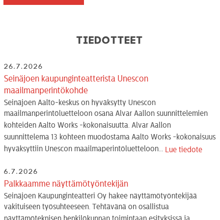
Tiedotteet
26.7.2026
Seinäjoen kaupunginteatterista Unescon
maailmanperintökohde
Seinäjoen Aalto-keskus on hyväksytty Unescon
maailmanperintöluetteloon osana Alvar Aallon suunnittelemien
kohteiden Aalto Works -kokonaisuutta. Alvar Aallon
suunnittelema 13 kohteen muodostama Aalto Works -kokonaisuus
hyväksyttiin Unescon maailmaperintöluetteloon...
Lue tiedote
6.7.2026
Palkkaamme näyttämötyöntekijän
Seinäjoen Kaupunginteatteri Oy hakee näyttämötyöntekijää
vakituiseen työsuhteeseen. Tehtävänä on osallistua
näyttämöteknisen henkilökunnan toimintaan esityksissä ja