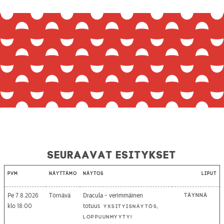
Seuraavat esitykset
Pvm
Näyttämö
Näytös
Liput
Pe 7.8.2026
Törnävä
Dracula - verimmäinen
Täynnä
18:00
totuus
Yksityisnäytös,
loppuunmyyty!