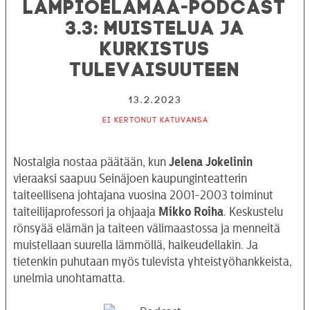
Lämpiöelämää-podcast
3.3: Muistelua ja
kurkistus
tulevaisuuteen
13.2.2023
Ei kertonut katuvansa
Nostalgia nostaa päätään, kun
Jelena Jokelinin
vieraaksi saapuu Seinäjoen kaupunginteatterin
taiteellisena johtajana vuosina 2001-2003 toiminut
taiteilijaprofessori ja ohjaaja
Mikko Roiha
. Keskustelu
rönsyää elämän ja taiteen välimaastossa ja menneitä
muistellaan suurella lämmöllä, haikeudellakin. Ja
tietenkin puhutaan myös tulevista yhteistyöhankkeista,
unelmia unohtamatta.