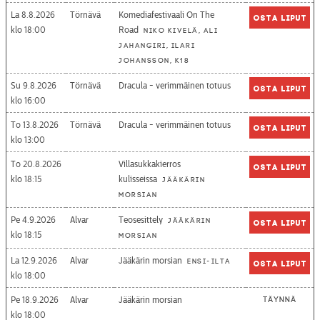
La 8.8.2026
Törnävä
Komediafestivaali On The
Osta liput
18:00
Road
Niko Kivelä, Ali
Jahangiri, Ilari
Johansson, K18
Su 9.8.2026
Törnävä
Dracula - verimmäinen totuus
Osta liput
16:00
To 13.8.2026
Törnävä
Dracula - verimmäinen totuus
Osta liput
13:00
To 20.8.2026
Villasukkakierros
Osta liput
18:15
kulisseissa
Jääkärin
morsian
Pe 4.9.2026
Alvar
Teosesittely
Jääkärin
Osta liput
18:15
morsian
La 12.9.2026
Alvar
Jääkärin morsian
Ensi-ilta
Osta liput
18:00
Pe 18.9.2026
Alvar
Jääkärin morsian
Täynnä
18:00