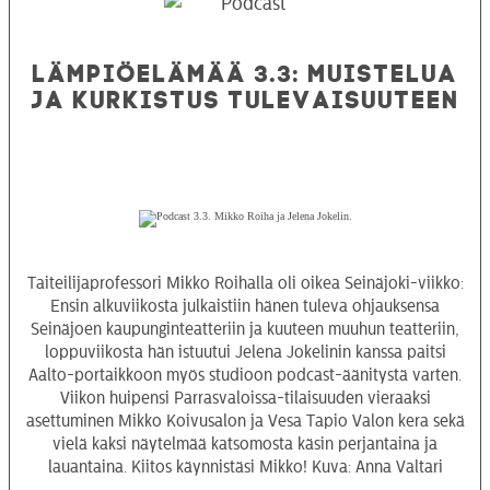
LÄMPIÖELÄMÄÄ
3.3: MUISTELUA
JA KURKISTUS TULEVAISUUTEEN
Taiteilijaprofessori Mikko Roihalla oli oikea Seinäjoki-viikko:
Ensin alkuviikosta julkaistiin hänen tuleva ohjauksensa
Seinäjoen kaupunginteatteriin ja kuuteen muuhun teatteriin,
loppuviikosta hän istuutui Jelena Jokelinin kanssa paitsi
Aalto-portaikkoon myös studioon podcast-äänitystä varten.
Viikon huipensi Parrasvaloissa-tilaisuuden vieraaksi
asettuminen Mikko Koivusalon ja Vesa Tapio Valon kera sekä
vielä kaksi näytelmää katsomosta käsin perjantaina ja
lauantaina. Kiitos käynnistäsi Mikko! Kuva: Anna Valtari