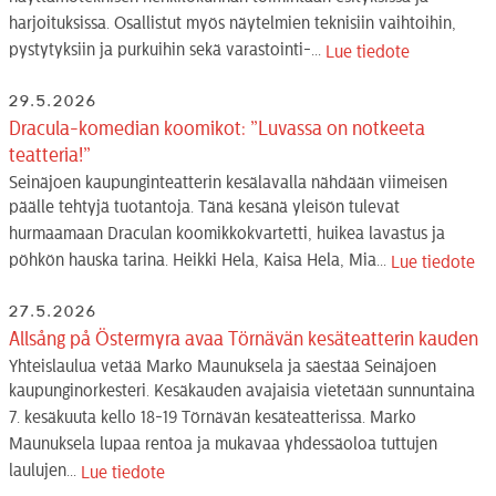
harjoituksissa. Osallistut myös näytelmien teknisiin vaihtoihin,
pystytyksiin ja purkuihin sekä varastointi-...
Lue tiedote
29.5.2026
Dracula-komedian koomikot: ”Luvassa on notkeeta
teatteria!”
Seinäjoen kaupunginteatterin kesälavalla nähdään viimeisen
päälle tehtyjä tuotantoja. Tänä kesänä yleisön tulevat
hurmaamaan Draculan koomikkokvartetti, huikea lavastus ja
pöhkön hauska tarina. Heikki Hela, Kaisa Hela, Mia...
Lue tiedote
27.5.2026
Allsång på Östermyra avaa Törnävän kesäteatterin kauden
Yhteislaulua vetää Marko Maunuksela ja säestää Seinäjoen
kaupunginorkesteri. Kesäkauden avajaisia vietetään sunnuntaina
7. kesäkuuta kello 18-19 Törnävän kesäteatterissa. Marko
Maunuksela lupaa rentoa ja mukavaa yhdessäoloa tuttujen
laulujen...
Lue tiedote