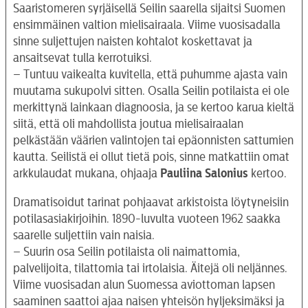
Saaristomeren syrjäisellä Seilin saarella sijaitsi Suomen
ensimmäinen valtion mielisairaala. Viime vuosisadalla
sinne suljettujen naisten kohtalot koskettavat ja
ansaitsevat tulla kerrotuiksi.
– Tuntuu vaikealta kuvitella, että puhumme ajasta vain
muutama sukupolvi sitten. Osalla Seilin potilaista ei ole
merkittynä lainkaan diagnoosia, ja se kertoo karua kieltä
siitä, että oli mahdollista joutua mielisairaalan
pelkästään väärien valintojen tai epäonnisten sattumien
kautta. Seilistä ei ollut tietä pois, sinne matkattiin omat
arkkulaudat mukana, ohjaaja
Pauliina
Salonius
kertoo.
Dramatisoidut tarinat pohjaavat arkistoista löytyneisiin
potilasasiakirjoihin. 1890-luvulta vuoteen 1962 saakka
saarelle suljettiin vain naisia.
– Suurin osa Seilin potilaista oli naimattomia,
palvelijoita, tilattomia tai irtolaisia. Äitejä oli neljännes.
Viime vuosisadan alun Suomessa aviottoman lapsen
saaminen saattoi ajaa naisen yhteisön hyljeksimäksi ja