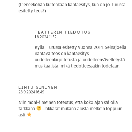
(Lieneeköhän kuitenkaan kantaesitys, kun on jo Turussa
esitetty teos?)
teatterin tiedotus
1.8.2024 11:32
Kyllä, Turussa esitetty vuonna 2014. Seinäjoella
nähtävä teos on kantaesitys
uudelleenkirjoitetusta ja uudelleensävelletystä
musikaalista, mikä tiedotteessakin todetaan.
Lintu sininen
28.9.2024 16:49
Niin moni-ilmeinen toteutus, että koko ajan sai olla
tarkkana
. Jakkarat mukana alusta melkein loppuun
asti