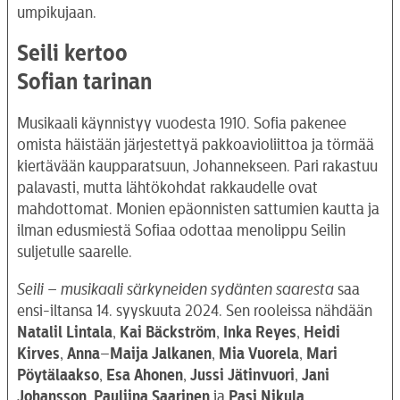
umpikujaan.
Seili kertoo
Sofian tarinan
Musikaali käynnistyy vuodesta 1910. Sofia pakenee
omista häistään järjestettyä pakkoavioliittoa ja törmää
kiertävään kaupparatsuun, Johannekseen. Pari rakastuu
palavasti, mutta lähtökohdat rakkaudelle ovat
mahdottomat. Monien epäonnisten sattumien kautta ja
ilman edusmiestä Sofiaa odottaa menolippu Seilin
suljetulle saarelle.
Seili – musikaali särkyneiden sydänten saaresta
saa
ensi-iltansa 14. syyskuuta 2024. Sen rooleissa nähdään
Natalil Lintala
,
Kai Bäckström
,
Inka Reyes
,
Heidi
Kirves
,
Anna
–
Maija
Jalkanen
,
Mia
Vuorela
,
Mari
Pöytälaakso
,
Esa
Ahonen
,
Jussi
Jätinvuori
,
Jani
Johansson
,
Pauliina
Saarinen
ja
Pasi
Nikula
.