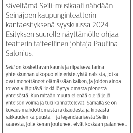
säveltämä Seili-musikaali nähdään
Seinäjoen kaupunginteatterin
kantaesityksenä syyskuussa 2024.
Esityksen suurelle näyttämölle ohjaa
teatterin taiteellinen johtaja Pauliina
Salonius.
Seili
on koskettavan kaunis ja riipaiseva tarina
yhteiskunnan ulkopuolelle eristetyistä naisista, jotka
ovat menettäneet elämässään kaiken, ja joiden ainoa
toivoa ylläpitävä liekki löytyy omasta pienestä
yhteisöstä. Kun mitään muuta ei enää ole jäljellä,
yhteisön voima ja tuki kannattelevat. Samalla se on
kuvaus mahdottomasta rakkaudesta ja kipeästä
rakkauden kaipuusta – ja legendaarisesta Seilin
saaresta, jolle kerran joutuneet eivät koskaan palanneet.