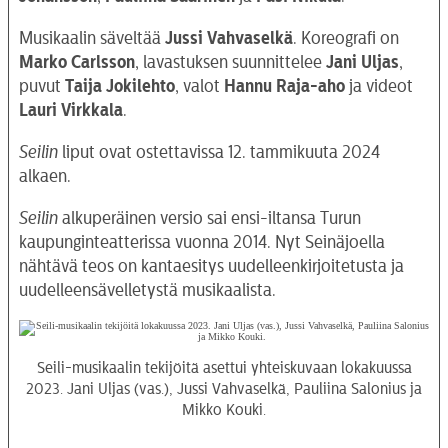
Musikaalin säveltää
Jussi Vahvaselkä
. Koreografi on
Marko
Carlsson
, lavastuksen suunnittelee
Jani
Uljas
,
puvut
Taija
Jokilehto
, valot
Hannu
Raja-aho
ja videot
Lauri
Virkkala
.
Seilin
liput ovat ostettavissa 12. tammikuuta 2024
alkaen.
Seilin
alkuperäinen versio sai ensi-iltansa Turun
kaupunginteatterissa vuonna 2014. Nyt Seinäjoella
nähtävä teos on kantaesitys uudelleenkirjoitetusta ja
uudelleensävelletystä musikaalista.
Seili-musikaalin tekijöitä asettui yhteiskuvaan lokakuussa
2023. Jani Uljas (vas.), Jussi Vahvaselkä, Pauliina Salonius ja
Mikko Kouki.