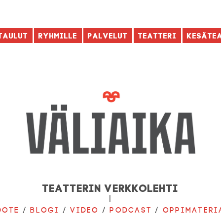
taulut
Ryhmille
Palvelut
Teatteri
Kesäte
Teatterin verkkolehti
|
dote
/
Blogi
/
Video
/
Podcast
/
Oppimateri