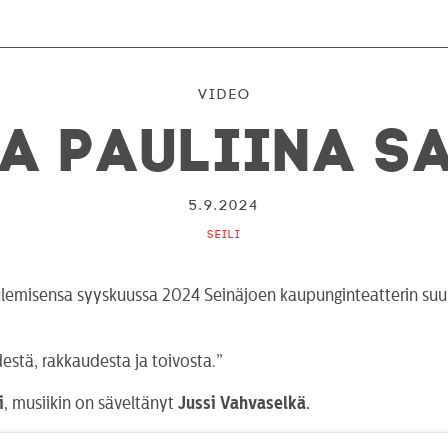
Video
a Pauliina S
5.9.2024
Seili
tulemisensa syyskuussa 2024 Seinäjoen kaupunginteatterin suu
estä, rakkaudesta ja toivosta.”
i
, musiikin on säveltänyt
Jussi Vahvaselkä.