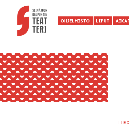
Ohjelmisto
Liput
Aika
Tie