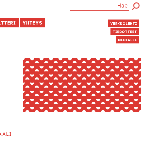
atteri
Yhteys
Verkkolehti
Tiedotteet
Medialle
aali