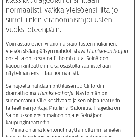
klassikkotragedian ensi-iltaan
normaalisti, vaikka yleisöensi-ilta jo
siirrettiinkin viranomaisrajoitusten
vuoksi eteenpäin.
Voimassaolevien viranomaisrajoitusten mukainen,
yleisön sisäänpääsyn mahdollistava
Humisevan harjun
ensi-ilta on torstaina 11. helmikuuta. Seinäjoen
kaupunginteatterin joka osastolla valmistellaan
näytelmän ensi-iltaa normaalisti.
Seinäjoella nähdään brittiläisen Jo Cliffordin
dramatisoima
Humiseva harju
. Näytelmän on
suomentanut Ville Koskivaara ja sen ohjaa teatterin
Pauliina Salonius
taiteellinen johtaja
. Tragedia on
Saloniuksen ensimmäinen ohjaus Seinäjoen
kaupunginteatteriin.
– Minua on aina kiehtonut näyttämöllä ihmismielen