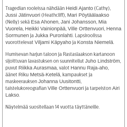
Heidi Ajanto
Tragedian rooleissa nähdään
(Cathy),
Jussi Jätinvuori
Mari Pöytäälaakso
(Heathcliff),
Esa
Ahonen
Jani Johansson
Mia
(Nelly) sekä
,
,
Vuorela
Heikki Vainionpää
Ville Orttenvuori
Henna
,
,
,
Sormunen
Jukka Puronlahti
ja
. Lapsiroolissa
Viljami Käpyaho
Konsta Niemelä
vuorottelevat
ja
.
Humisevan harjun taloon ja Rastaslaakson kartanoon
Juho Lindström
sijoittuvan lavastuksen on suunnitellut
,
Riikka Aurasmaa
Hannu Raja-aho
puvut
, valot
,
Riku Metsä-Ketelä
äänet
, kampaukset ja
Johanna Uusitontti
maskeerauksen
,
Ville Orttenvuori
Airi
taistelukoreografian
ja tarpeiston
Lakso
.
Näytelmää suositellaan 14 vuotta täyttäneille.