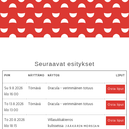
Seuraavat esitykset
Pvm
Näyttämö
Näytös
Liput
Su 9.8.2026
Törnävä
Dracula - verimmäinen totuus
Osta liput
16:00
To 13.8.2026
Törnävä
Dracula - verimmäinen totuus
Osta liput
13:00
To 20.8.2026
Villasukkakierros
Osta liput
18:15
kulisseissa
Jääkärin morsian