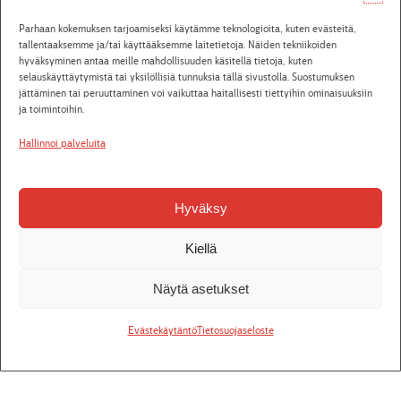
Ti 29.9.2026
Villasukkakierros kulisseissa
39
Osta liput
Parhaan kokemuksen tarjoamiseksi käytämme teknologioita, kuten evästeitä,
18:15
askelta
tallentaaksemme ja/tai käyttääksemme laitetietoja. Näiden tekniikoiden
hyväksyminen antaa meille mahdollisuuden käsitellä tietoja, kuten
Pe 2.10.2026
Alvar
Jääkärin morsian
Osta liput
selauskäyttäytymistä tai yksilöllisiä tunnuksia tällä sivustolla. Suostumuksen
18:00
jättäminen tai peruuttaminen voi vaikuttaa haitallisesti tiettyihin ominaisuuksiin
ja toimintoihin.
La 3.10.2026
Alvar
Jääkärin morsian
Osta liput
13:00
Hallinnoi palveluita
La 3.10.2026
Alvar
Juha Lagström 50 vee - jos henki
Osta liput
19:00
vielä pihisee
Konsertti
Hyväksy
Katso aikataulut
Kiellä
Näytä asetukset
Tiedotteet
Evästekäytäntö
Tietosuojaseloste
26.7.2026
Seinäjoen kaupunginteatterista Unescon