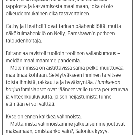
rappiosta ja kasvamisesta maailmaan, joka ei ole
oikeudenmukainen eikä tasavertainen.
Cathy ja Heathcliff ovat tarinan päähenkilöitä, mutta
näkökulmahenkilö on Nelly, Earnshawn’n perheen
taloudenhoitaja.
Britanniaa ravisteli tuolloin teollinen vallankumous –
meidän maailmaamme pandemia.
– Molemmissa on aistittavissa sama pelko muuttuvaa
maailmaa kohtaan. Selviytyäkseen ihminen tarvitsee
toista ihmistä, rakkautta ja hyväksyntää.
Humisevan
harjun
ihmislapset ovat jääneet vaille tuota perusturvaa
ja yhteenkuuluvuutta, ja sen heijastumista tunne-
elämään ei voi välttää.
Kyse on ennen kaikkea valinnoista.
– Mutta mistä valinnoistamme jälkeläisemme joutuvat
maksamaan, omistaanko vain?, Salonius kysyy.