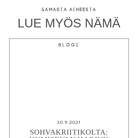
TEATTERI
Samasta aiheesta
KESÄTEATTERI
LUE MYÖS NÄMÄ
YHTEYS
Blogi
Tiedotteet
—
Medialle
Tietosuojalausunto
30.9.2021
SOHVAKRIITIKOLTA: