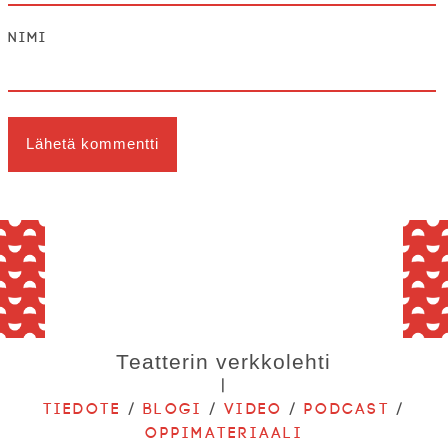
Nimi
OHJELMISTO
LIPUT
AIKATAULUT
Teatterin verkkolehti
RYHMILLE
|
Tiedote
/
Blogi
/
Video
/
Podcast
/
PALVELUT
Oppimateriaali