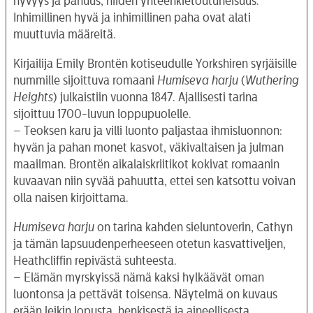
hyvyys ja pahuus, niiden yhteenkietoutuneisuus.
Inhimillinen hyvä ja inhimillinen paha ovat alati
muuttuvia määreitä.
Kirjailija Emily Brontën kotiseudulle Yorkshiren syrjäisille
nummille sijoittuva romaani
Humiseva harju
(
Wuthering
Heights
) julkaistiin vuonna 1847. Ajallisesti tarina
sijoittuu 1700-luvun loppupuolelle.
– Teoksen karu ja villi luonto paljastaa ihmisluonnon:
hyvän ja pahan monet kasvot, väkivaltaisen ja julman
maailman. Brontën aikalaiskriitikot kokivat romaanin
kuvaavan niin syvää pahuutta, ettei sen katsottu voivan
olla naisen kirjoittama.
Humiseva harju
on tarina kahden sieluntoverin, Cathyn
ja tämän lapsuudenperheeseen otetun kasvattiveljen,
Heathcliffin repivästä suhteesta.
– Elämän myrskyissä nämä kaksi hylkäävät oman
luontonsa ja pettävät toisensa. Näytelmä on kuvaus
erään leikin lopusta, henkisestä ja aineellisesta