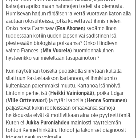
katsojan aprikoimaan hahmojen todellista olemusta.
Humisevan harjun rähjäisen ja vettä vuotavan katon alla
asutaan olosuhteissa, jotka kovettavat ihmismielen.
Onko herra Earnshaw (
Esa Ahonen
) sydämellinen
tuodessaan kotiin uuden lapsen vai sadistinen isä
piestessään biologista poikaansa? Onko Hindleyn
vaimo Frances (
Mia Vuorela
) huomionhakuinen
hysteerikko vai mieleltään tasapainoton ?
Kun näytelmän toisella puoliskolla siirrytään kullalla
silattuun Rastaslaakson kartanoon, ei ihmisluonto
kuitenkaan paremmaksi muutu. Kartanoa isännöivä
Lintonin perhe, isä (
Heikki Vainionpää
)
,
poika Edgar
(
Ville Orttenvuori
) ja tytär Isabella (
Henna Sormunen
)
paljastavat kukin rooleissaan omaavansa samoja
heikkouksia eivätkä motiivitkaan aina ole pyyteettömiä.
Kuten ei
Jukka Puronlahden
mainiosti näyttelemän
tohtori Kennethinkään. Hoidot ja lakoniset diagnoosit
irtoavat naukun voimalla.