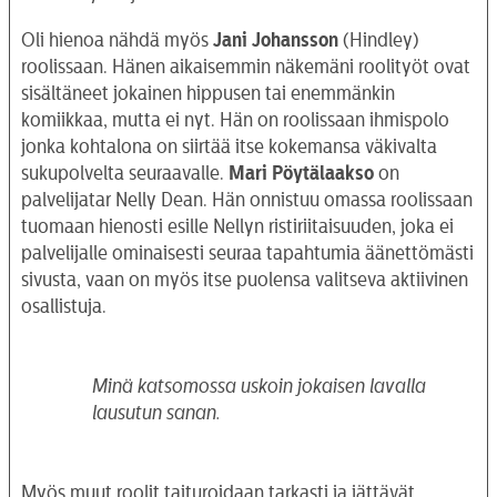
Oli hienoa nähdä myös
Jani Johansson
(Hindley)
roolissaan. Hänen aikaisemmin näkemäni roolityöt ovat
sisältäneet jokainen hippusen tai enemmänkin
komiikkaa, mutta ei nyt. Hän on roolissaan ihmispolo
jonka kohtalona on siirtää itse kokemansa väkivalta
sukupolvelta seuraavalle.
Mari Pöytälaakso
on
palvelijatar Nelly Dean. Hän onnistuu omassa roolissaan
tuomaan hienosti esille Nellyn ristiriitaisuuden, joka ei
palvelijalle ominaisesti seuraa tapahtumia äänettömästi
sivusta, vaan on myös itse puolensa valitseva aktiivinen
osallistuja.
Minä katsomossa uskoin jokaisen lavalla
lausutun sanan.
Myös muut roolit taituroidaan tarkasti ja jättävät