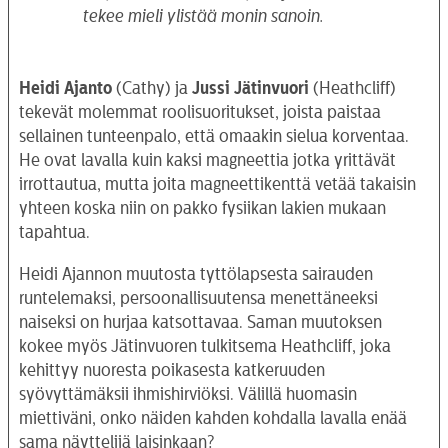
tekee mieli ylistää monin sanoin.
Heidi Ajanto
(Cathy) ja
Jussi Jätinvuori
(Heathcliff)
tekevät molemmat roolisuoritukset, joista paistaa
sellainen tunteenpalo, että omaakin sielua korventaa.
He ovat lavalla kuin kaksi magneettia jotka yrittävät
irrottautua, mutta joita magneettikenttä vetää takaisin
yhteen koska niin on pakko fysiikan lakien mukaan
tapahtua.
Heidi Ajannon muutosta tyttölapsesta sairauden
runtelemaksi, persoonallisuutensa menettäneeksi
naiseksi on hurjaa katsottavaa. Saman muutoksen
kokee myös Jätinvuoren tulkitsema Heathcliff, joka
kehittyy nuoresta poikasesta katkeruuden
syövyttämäksii ihmishirviöksi. Välillä huomasin
miettiväni, onko näiden kahden kohdalla lavalla enää
sama näyttelijä laisinkaan?