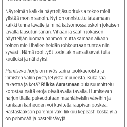
Näytelmän kaikkia näyttelijäsuorituksia tekee mieli
ylistää monin sanoin. Nyt on onnistuttu lataamaan
kaikki tunne lavalle ja minä katsomossa uskoin jokaisen
lavalla lausutun sanan. Vihaan ja säälin jokaisen
näyttelijän luomaa hahmoa mutta samaan aikaan
toinen mieli ihailee heidän rohkeuttaan tuntea niin
syvästi. Nämä roolityöt todellakin ansaitsevat tulla
kuulluksi ja nähdyksi.
Humiseva harju
on myös tarina luokkaeroista ja
ihmisten väliin pystytetyistä muureista. Kuka saa
rakastaa ja ketä?
Riikka Aurasmaan
pukusuunnittelu
korostaa näitä eroja oivaltavalla tavalla. Humisevan
harjun tilalla pukeudutaan maanläheisiin väreihin ja
kankaan karheuden voi kuvitella raapivan poskea.
Rastaslaakson parempi väki liikkuu kepeästi koska yllä
on pehmeää ja pastellisävyjä.