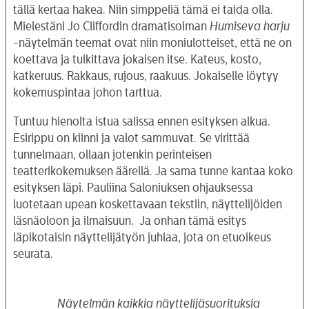
tällä kertaa hakea. Niin simppeliä tämä ei taida olla.
Mielestäni Jo Cliffordin dramatisoiman
Humiseva harju
-näytelmän teemat ovat niin moniulotteiset, että ne on
koettava ja tulkittava jokaisen itse. Kateus, kosto,
katkeruus. Rakkaus, rujous, raakuus. Jokaiselle löytyy
kokemuspintaa johon tarttua.
Tuntuu hienolta istua salissa ennen esityksen alkua.
Esirippu on kiinni ja valot sammuvat. Se virittää
tunnelmaan, ollaan jotenkin perinteisen
teatterikokemuksen äärellä. Ja sama tunne kantaa koko
esityksen läpi. Pauliina Saloniuksen ohjauksessa
luotetaan upean koskettavaan tekstiin, näyttelijöiden
läsnäoloon ja ilmaisuun. Ja onhan tämä esitys
läpikotaisin näyttelijätyön juhlaa, jota on etuoikeus
seurata.
Näytelmän kaikkia näyttelijäsuorituksia