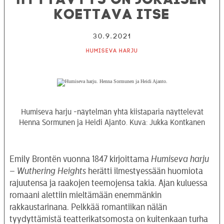
koettava itse
30.9.2021
Humiseva harju
Humiseva harju -näytelmän yhtä kiistaparia näyttelevät
Henna Sormunen ja Heidi Ajanto. Kuva: Jukka Kontkanen
Emily Brontën vuonna 1847 kirjoittama
Humiseva harju
–
Wuthering Heights
herätti ilmestyessään huomiota
rajuutensa ja raakojen teemojensa takia. Ajan kuluessa
romaani alettiin mieltämään enemmänkin
rakkaustarinana. Pelkkää romantiikan nälän
tyydyttämistä teatterikatsomosta on kuitenkaan turha