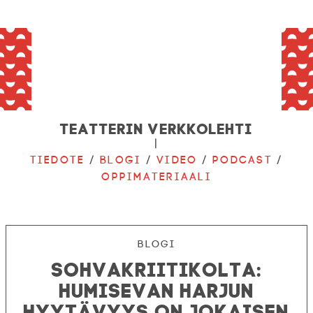
Teatterin verkkolehti
|
Tiedote
/
Blogi
/
Video
/
Podcast
/
Oppimateriaali
Blogi
Sohvakriitikolta:
Humisevan harjun
hyytävyys on jokaisen