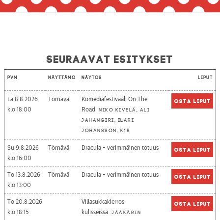
Seuraavat esitykset
Pvm
Näyttämö
Näytös
Liput
La 8.8.2026
Törnävä
Komediafestivaali On The
Osta liput
18:00
Road
Niko Kivelä, Ali
Jahangiri, Ilari
Johansson, K18
Su 9.8.2026
Törnävä
Dracula - verimmäinen totuus
Osta liput
16:00
To 13.8.2026
Törnävä
Dracula - verimmäinen totuus
Osta liput
13:00
To 20.8.2026
Villasukkakierros
Osta liput
18:15
kulisseissa
Jääkärin