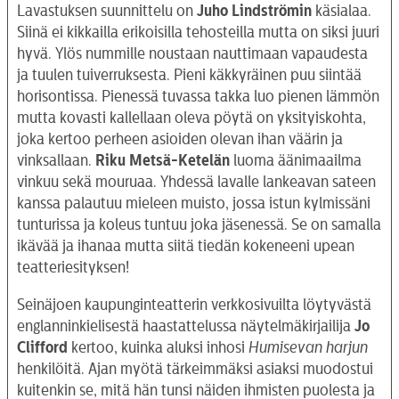
Lavastuksen suunnittelu on
Juho Lindströmin
käsialaa.
Siinä ei kikkailla erikoisilla tehosteilla mutta on siksi juuri
hyvä. Ylös nummille noustaan nauttimaan vapaudesta
ja tuulen tuiverruksesta. Pieni käkkyräinen puu siintää
horisontissa. Pienessä tuvassa takka luo pienen lämmön
mutta kovasti kallellaan oleva pöytä on yksityiskohta,
joka kertoo perheen asioiden olevan ihan väärin ja
vinksallaan.
Riku Metsä-Ketelän
luoma äänimaailma
vinkuu sekä mouruaa. Yhdessä lavalle lankeavan sateen
kanssa palautuu mieleen muisto, jossa istun kylmissäni
tunturissa ja koleus tuntuu joka jäsenessä. Se on samalla
ikävää ja ihanaa mutta siitä tiedän kokeneeni upean
teatteriesityksen!
Seinäjoen kaupunginteatterin verkkosivuilta löytyvästä
englanninkielisestä haastattelussa näytelmäkirjailija
Jo
Clifford
kertoo, kuinka aluksi inhosi
Humisevan harjun
henkilöitä. Ajan myötä tärkeimmäksi asiaksi muodostui
kuitenkin se, mitä hän tunsi näiden ihmisten puolesta ja