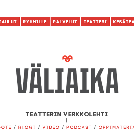
taulut
Ryhmille
Palvelut
Teatteri
Kesäte
Teatterin verkkolehti
|
dote
/
Blogi
/
Video
/
Podcast
/
Oppimateri