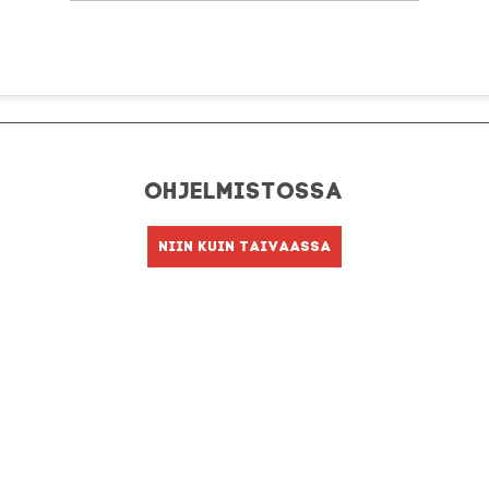
Ohjelmistossa
Niin kuin taivaassa