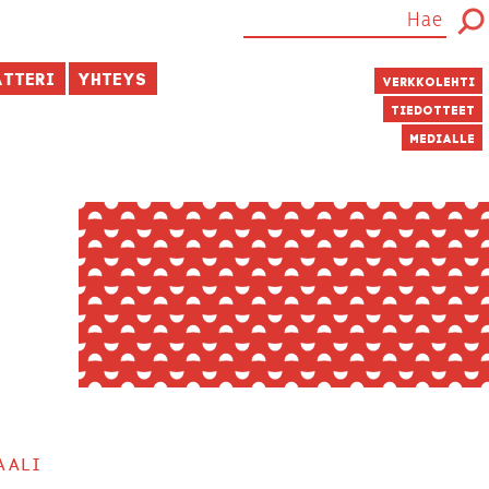
atteri
Yhteys
Verkkolehti
Tiedotteet
Medialle
aali