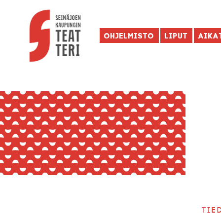
Ohjelmisto
Liput
Aika
Tie