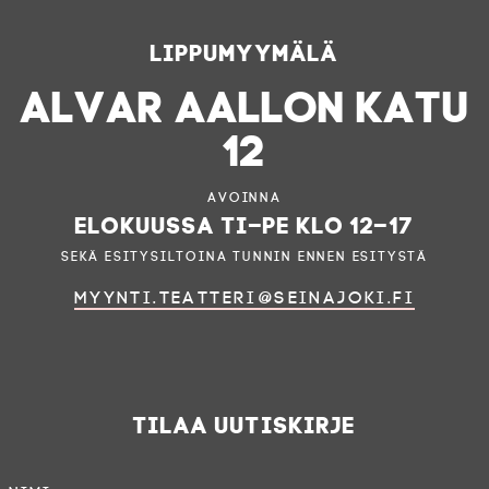
Lippumyymälä
ALVAR AALLON KATU
12
Avoinna
elokuussa ti–pe klo 12–17
sekä esitysiltoina tunnin ennen esitystä
myynti.teatteri@seinajoki.fi
Tilaa uutiskirje