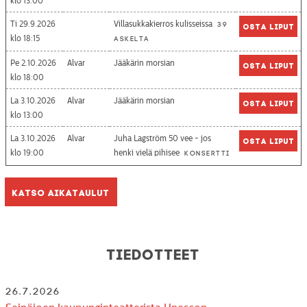
13:00
Ti 29.9.2026
Villasukkakierros kulisseissa
39
Osta liput
18:15
askelta
Pe 2.10.2026
Alvar
Jääkärin morsian
Osta liput
18:00
La 3.10.2026
Alvar
Jääkärin morsian
Osta liput
13:00
La 3.10.2026
Alvar
Juha Lagström 50 vee - jos
Osta liput
19:00
henki vielä pihisee
Konsertti
Katso aikataulut
Tiedotteet
26.7.2026