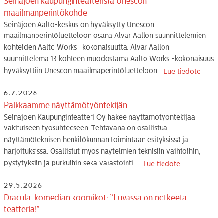
Seinäjoen kaupunginteatterista Unescon
maailmanperintökohde
Seinäjoen Aalto-keskus on hyväksytty Unescon
maailmanperintöluetteloon osana Alvar Aallon suunnittelemien
kohteiden Aalto Works -kokonaisuutta. Alvar Aallon
suunnittelema 13 kohteen muodostama Aalto Works -kokonaisuus
hyväksyttiin Unescon maailmaperintöluetteloon...
Lue tiedote
6.7.2026
Palkkaamme näyttämötyöntekijän
Seinäjoen Kaupunginteatteri Oy hakee näyttämötyöntekijää
vakituiseen työsuhteeseen. Tehtävänä on osallistua
näyttämöteknisen henkilökunnan toimintaan esityksissä ja
harjoituksissa. Osallistut myös näytelmien teknisiin vaihtoihin,
pystytyksiin ja purkuihin sekä varastointi-...
Lue tiedote
29.5.2026
Dracula-komedian koomikot: ”Luvassa on notkeeta
teatteria!”