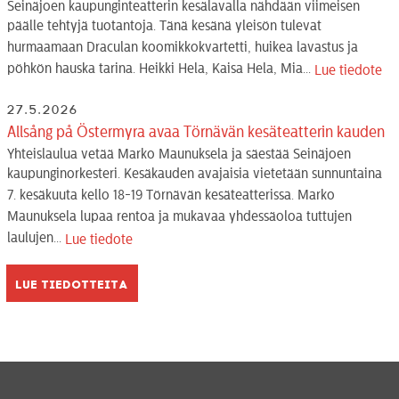
Seinäjoen kaupunginteatterin kesälavalla nähdään viimeisen
päälle tehtyjä tuotantoja. Tänä kesänä yleisön tulevat
hurmaamaan Draculan koomikkokvartetti, huikea lavastus ja
pöhkön hauska tarina. Heikki Hela, Kaisa Hela, Mia...
Lue tiedote
27.5.2026
Allsång på Östermyra avaa Törnävän kesäteatterin kauden
Yhteislaulua vetää Marko Maunuksela ja säestää Seinäjoen
kaupunginorkesteri. Kesäkauden avajaisia vietetään sunnuntaina
7. kesäkuuta kello 18-19 Törnävän kesäteatterissa. Marko
Maunuksela lupaa rentoa ja mukavaa yhdessäoloa tuttujen
laulujen...
Lue tiedote
Lue tiedotteita