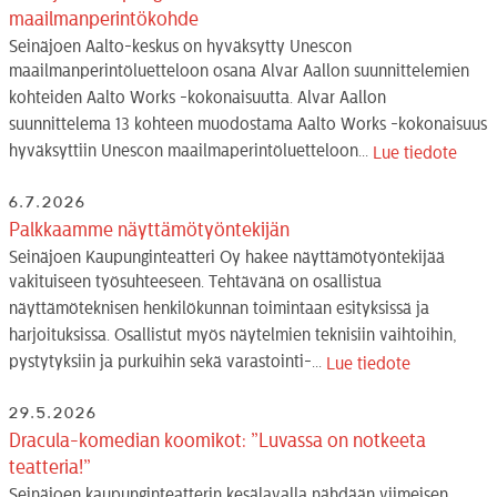
maailmanperintökohde
Seinäjoen Aalto-keskus on hyväksytty Unescon
maailmanperintöluetteloon osana Alvar Aallon suunnittelemien
kohteiden Aalto Works -kokonaisuutta. Alvar Aallon
suunnittelema 13 kohteen muodostama Aalto Works -kokonaisuus
hyväksyttiin Unescon maailmaperintöluetteloon...
Lue tiedote
6.7.2026
Palkkaamme näyttämötyöntekijän
Seinäjoen Kaupunginteatteri Oy hakee näyttämötyöntekijää
vakituiseen työsuhteeseen. Tehtävänä on osallistua
näyttämöteknisen henkilökunnan toimintaan esityksissä ja
harjoituksissa. Osallistut myös näytelmien teknisiin vaihtoihin,
pystytyksiin ja purkuihin sekä varastointi-...
Lue tiedote
29.5.2026
Dracula-komedian koomikot: ”Luvassa on notkeeta
teatteria!”
Seinäjoen kaupunginteatterin kesälavalla nähdään viimeisen