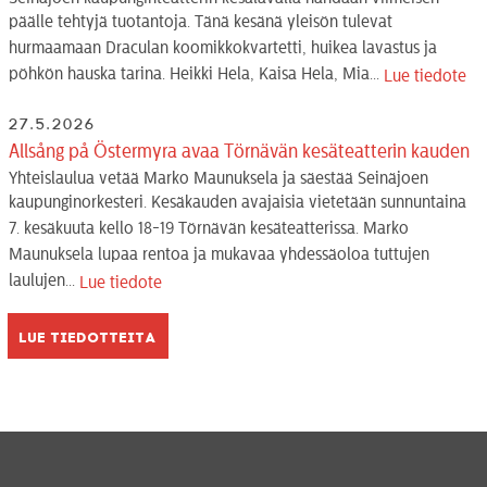
päälle tehtyjä tuotantoja. Tänä kesänä yleisön tulevat
hurmaamaan Draculan koomikkokvartetti, huikea lavastus ja
pöhkön hauska tarina. Heikki Hela, Kaisa Hela, Mia...
Lue tiedote
27.5.2026
Allsång på Östermyra avaa Törnävän kesäteatterin kauden
Yhteislaulua vetää Marko Maunuksela ja säestää Seinäjoen
kaupunginorkesteri. Kesäkauden avajaisia vietetään sunnuntaina
7. kesäkuuta kello 18-19 Törnävän kesäteatterissa. Marko
Maunuksela lupaa rentoa ja mukavaa yhdessäoloa tuttujen
laulujen...
Lue tiedote
Lue tiedotteita