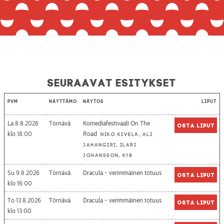
Seuraavat esitykset
Pvm
Näyttämö
Näytös
Liput
La 8.8.2026
Törnävä
Komediafestivaali On The
Osta liput
18:00
Road
Niko Kivelä, Ali
Jahangiri, Ilari
Johansson, K18
Su 9.8.2026
Törnävä
Dracula - verimmäinen totuus
Osta liput
16:00
To 13.8.2026
Törnävä
Dracula - verimmäinen totuus
Osta liput
13:00