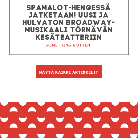
SPAMALOT-HENGESSÄ
JATKETAAN! UUSI JA
HULVATON BROADWAY-
MUSIKAALI TÖRNÄVÄN
KESÄTEATTERIIN
Something Rotten
Näytä kaikki artikkelit