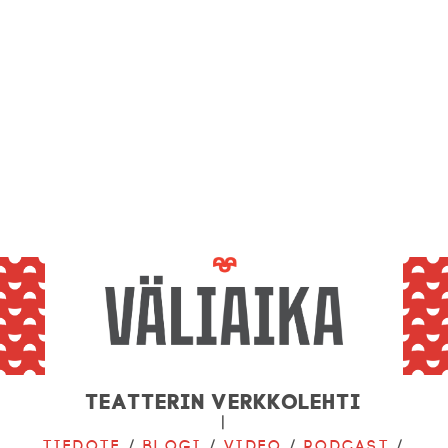
Teatterin verkkolehti
|
Tiedote
/
Blogi
/
Video
/
Podcast
/