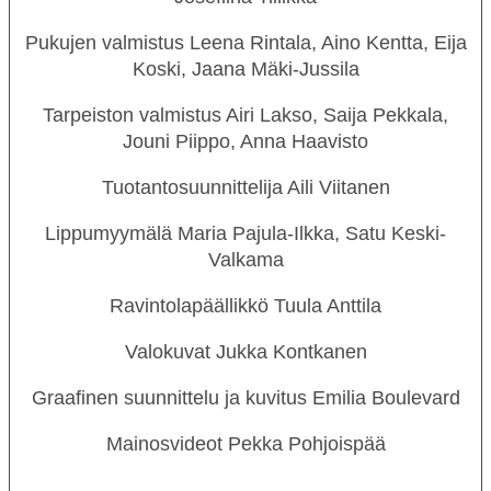
Pukujen
valmistus
Leena Rintala, Aino Kentta, Eija
Koski, Jaana Mäki-Jussila
Tarpeiston valmistus
Airi Lakso, Saija Pekkala,
Jouni Piippo, Anna Haavisto
Tuotantosuunnittelija
Aili Viitanen
Lippumyymälä
Maria Pajula-Ilkka, Satu Keski-
Valkama
Ravintolapäällikkö
Tuula Anttila
Valokuvat
Jukka Kontkanen
Graafinen suunnittelu ja kuvitus
Emilia Boulevard
Mainosvideot
Pekka Pohjoispää