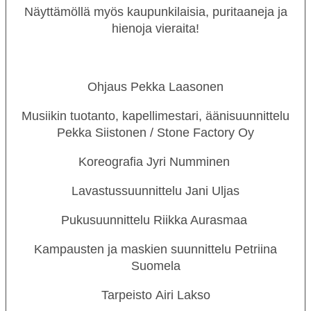
Näyttämöllä myös kaupunkilaisia, puritaaneja ja
hienoja vieraita!
Ohjaus
Pekka Laasonen
Musiikin tuotanto, kapellimestari, äänisuunnittelu
Pekka Siistonen / Stone Factory Oy
Koreografia
Jyri Numminen
Lavastussuunnittelu
Jani Uljas
OHJELMISTO
Pukusuunnittelu
Riikka Aurasmaa
LIPUT
Kampausten ja maskien suunnittelu
Petriina
AIKATAULUT
Suomela
RYHMILLE
Tarpeisto
Airi Lakso
PALVELUT