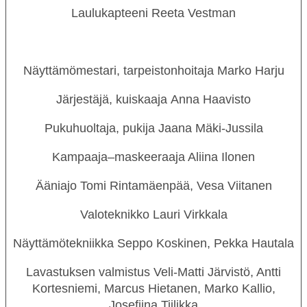
Laulukapteeni
Reeta Vestman
TEATTERI
KESÄTEATTERI
YHTEYS
Näyttämömestari, tarpeistonhoitaja
Marko Harju
Järjestäjä, kuiskaaja
Anna Haavisto
Tiedotteet
—
Medialle
Pukuhuoltaja, pukija
Jaana Mäki-Jussila
Tietosuojalausunto
Kampaaja
–
maskeeraaja
Aliina Ilonen
Ääniajo
Tomi Rintamäenpää, Vesa Viitanen
Valoteknikko
Lauri Virkkala
Näyttämötekniikka
Seppo Koskinen, Pekka Hautala
Lavastuksen
valmistus
Veli-Matti Järvistö, Antti
Kortesniemi, Marcus Hietanen, Marko Kallio,
Josefiina Tiilikka