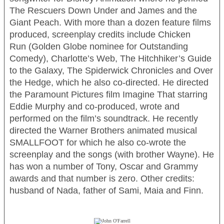
The Rescuers Down Under
and
James and the
Giant Peach
. With more than a dozen feature films
produced, screenplay credits include
Chicken
Run
(Golden Globe nomi­nee for Outstanding
Comedy),
Charlotte’s Web, The Hitchhiker’s Guide
to the Galaxy, The Spiderwick Chronicles
and
Over
the Hedge
, which he also co-directed. He directed
the Paramount Pictures film
Imagine That
starring
Eddie Murphy and co-pro­duced, wrote and
performed on the film’s soundtrack. He recently
directed the Warner Brothers animated musical
SMALLFOOT for which he also co-wrote the
screenplay and the songs (with brother Wayne). He
has won a number of Tony, Oscar and Grammy
awards and that number is zero. Other credits:
husband of Nada, father of Sami, Maia and Finn.