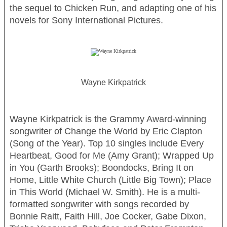
the sequel to
Chicken Run
, and adapting one of his
novels for Sony International Pictures.
Wayne Kirkpatrick
Wayne Kirkpatrick is the Grammy Award-winning
songwriter of
Change the World
by Eric Clapton
(Song of the Year). Top 10 singles include
Every
OHJELMISTO
Heartbeat, Good for Me
(Amy Grant);
Wrapped Up
in You
(Garth Brooks);
Boondocks, Bring It on
LIPUT
Home, Little White Church
(Little Big Town);
Place
AIKATAULUT
in This World
(Michael W. Smith). He is a multi-
RYHMILLE
formatted song­writer with songs recorded by
Bonnie Raitt, Faith Hill, Joe Cocker, Gabe Dixon,
PALVELUT