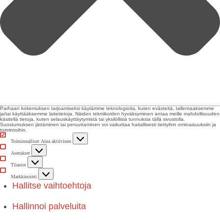
Parhaan kokemuksen tarjoamiseksi käytämme teknologioita, kuten evästeitä, tallentaaksemme
ja/tai käyttääksemme laitetietoja. Näiden tekniikoiden hyväksyminen antaa meille mahdollisuuden
käsitellä tietoja, kuten selauskäyttäytymistä tai yksilöllisiä tunnuksia tällä sivustolla.
Suostumuksen jättäminen tai peruuttaminen voi vaikuttaa haitallisesti tiettyihin ominaisuuksiin ja
toimintoihin.
Toiminnalliset
Toiminnalliset
Aina aktiivinen
Asetukset
Asetukset
Tilastot
Tilastot
Markkinointi
Markkinointi
Hallitse vaihtoehtoja
Hallinnoi palveluita