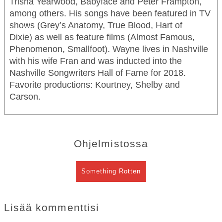
Trisha Yearwood, Babyface and Peter Frampton,
TEATTERI
among others. His songs have been featured in TV
shows
(Grey’s Anatomy, True Blood, Hart of
KESÄTEATTERI
Dixie)
as well as feature films (
Almost Famous,
YHTEYS
Phenomenon,
Smallfoot).
Wayne lives in Nashville
with his wife Fran and was inducted into the
Nashville Songwriters Hall of Fame for 2018.
Tiedotteet
—
Medialle
Favorite produc­tions: Kourtney, Shelby and
Carson.
Tietosuojalausunto
Ohjelmistossa
Something Rotten
Lisää kommenttisi