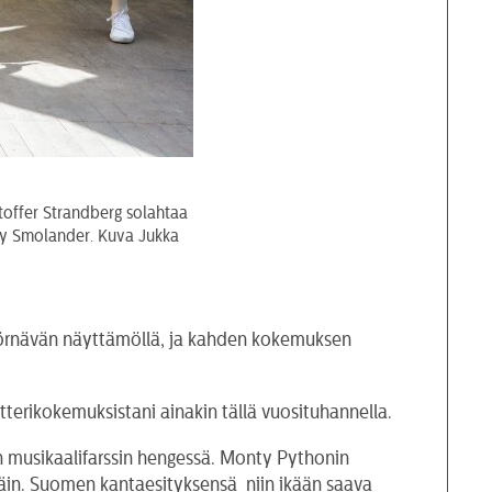
toffer Strandberg solahtaa
yry Smolander. Kuva Jukka
ä Törnävän näyttämöllä, ja kahden kokemuksen
erikokemuksistani ainakin tällä vuosituhannella.
sen musikaalifarssin hengessä. Monty Pythonin
päin. Suomen kantaesityksensä niin ikään saava