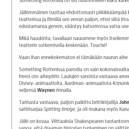
Something Rottenilla on siis huumorilleen kaksi kärke
Jälkimmäinen tuottaa ehdottomasti piikikkäämpää kam
teatterissa ja filmillä sen verran paljon, ettei siitä
edustamansa genren, vääntyy katsomossa vatsa usei
Mikä hauskinta, tavallaan nauramme myös itsellemme, k
teatterin sotkemisella keskenään. Touché!
Vaan ihan ennekokematon ei tämäkään naurun aihe ole
Something Rottenissa parodia on vain kokonaisvalta
freesi ote aihepiirin. Laulujen sanoista vastaava am
Disney-animaatioita, Aardman-animaatiota
Kananl
veljensä
Waynen
rinnalla.
Tarinasta vastaava, paljon palkittu brittikirjailija
John
satiirisarjaa
Spitting Image,
ja oli mukana myös Kanan
Jälki on kovaa. Viittauksia Shakespearen tuotantoon j
sanoa, että draaman historian tunteminen on välttäm