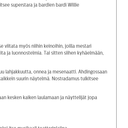
litsee superstara ja bardien bardi Willie
 viitata myös niihin keinoihin, joilla mestari
ta ja luonnostelmia. Tai sitten siihen kyhäelmään,
uttuu lahjakkuutta, onnea ja mesenaatti. Ahdingossaan
ikkein suurin näytelmä. Nostradamus tulkitsee
aan kesken kaiken laulamaan ja näyttelijät jopa