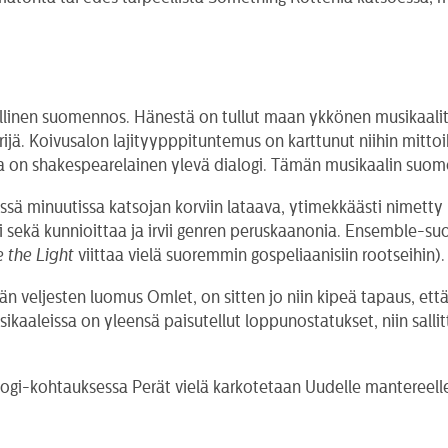
llinen suomennos. Hänestä on tullut maan ykkönen musikaalite
jä. Koivusalon lajityypppituntemus on karttunut niihin mittoihi
sa on shakespearelainen ylevä dialogi. Tämän musikaalin suom
ssä minuutissa katsojan korviin lataava, ytimekkäästi nimetty 
eli sekä kunnioittaa ja irvii genren peruskaanonia. Ensemble-s
 the Light
viittaa vielä suoremmin gospeliaanisiin rootseihin).
n veljesten luomus Omlet, on sitten jo niin kipeä tapaus, että
sikaaleissa on yleensä paisutellut loppunostatukset, niin sall
ilogi-kohtauksessa Perät vielä karkotetaan Uudelle mantereelle,