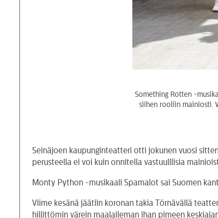
Something Rotten -musikaa
siihen rooliin mainiosti
Seinäjoen kaupunginteatteri otti jokunen vuosi sitt
perusteella ei voi kuin onnitella vastuulllisia mainio
Monty Python -musikaali Spamalot sai Suomen kantaes
Viime kesänä jäätiin koronan takia Törnävällä teatter
hillittömin värein maalaileman ihan pimeen keskiaja