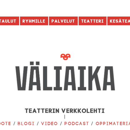
taulut
Ryhmille
Palvelut
Teatteri
Kesäte
Teatterin verkkolehti
|
dote
/
Blogi
/
Video
/
Podcast
/
Oppimateri