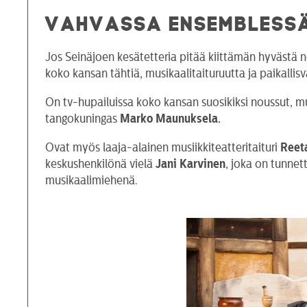
VAHVASSA ENSEMBLESSÄ
Jos Seinäjoen kesätetteria pitää kiittämän hyvästä n
koko kansan tähtiä, musikaalitaituruutta ja paikallisv
On tv-hupailuissa koko kansan suosikiksi noussut, mu
tangokuningas
Marko Maunuksela.
Ovat myös laaja-alainen musiikkiteatteritaituri
Reet
keskushenkilönä vielä
Jani Karvinen
, joka on tunne
musikaalimiehenä.