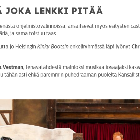
 JOKA LENKKI PITÄÄ
enästä ohjelmistovalinnoissa, ansaitsevat myös esitysten cast
äriä, ja sama toistuu taas.
tta jo Helsingin
Kinky Bootsin
enkeliryhmässä läpi lyönyt
Chr
a Vestman
, tenavatähdestä mainioksi musikaaliosaajaksi kas
ttu tähän asti ehkä paremmin puhedraaman puolelta Kansallist