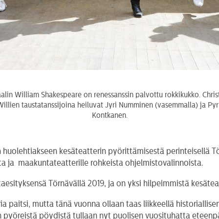
lin William Shakespeare on renessanssin palvottu rokkikukko. Chris
. Willien taustatanssijoina heiluvat Jyri Numminen (vasemmalla) ja P
Kontkanen.
en huolehtiakseen kesäteatterin pyörittämisestä perinteisell
ista ja maakuntateatterille rohkeista ohjelmistovalinnoista.
ityksensä Törnävällä 2019, ja on yksi hilpeimmistä kesäteatt
ia paitsi, mutta tänä vuonna ollaan taas liikkeellä historialli
n pyöreistä pöydistä tullaan nyt puolisen vuosituhatta eteen