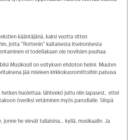
kstien kääntäjänä, kaksi vuotta sitten
n, jotta ”Rottenin” kaltaisesta itseironisesta
entaminen ei todellakaan ole noviisien puuhaa.
biisi
Musikaali
on esityksen ehdoton helmi. Muuten
uorituksena jää mieleen kirkkokuoromittoihin paisuva
 hetken huolettaa: lähteekö juttu niin lapasest, ettei
ittakoon överiksi vetäminen myös parodialle. Siispä
 jonne he vievät tuliaisina… kyllä, musikaalin. Ja