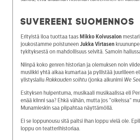
SUVEREENI SUOMENNOS
Erityistä iloa tuottaa taas
Mikko Koivusalon
mestari
joukostamme poistuneen
Jukka Virtasen
kruununperi
tykityksestä on mahdollisuus selvitä. Samoin hallus
Niinpä koko genren historian ja olemuksen noin viide
musiikki yhtä aikaa kumartaa ja pyllistää juurilleen 
ylistyslailu
Rakkauden soihtu
(jonka alkunimi
We See
Esityksen huipentuma, musikaali musikaalissa eli Perä
enää kiinni saa? Ehkä vähän, mutta jos ”oikeissa” mu
Munamieskin saa piipahtaa näyttämöllä.
Ei se loppunousu sitä paitsi ihan loppu vielä ole. Ep
loppu on teatterihistoriaa.