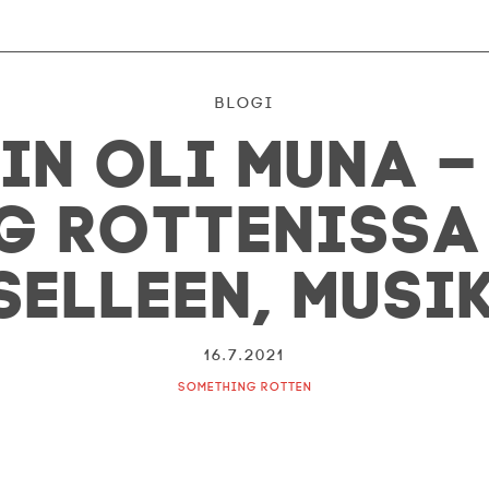
Blogi
in oli muna 
g Rottenissa
tselleen, musi
16.7.2021
Something Rotten