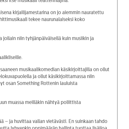
si itse musikaali teatterinlajina.
sena kirjailijamestarina on jo aiemmin nauratettu
y-hittimusikaali tekee naurunalaiseksi koko
ollain niin tyhjänpäiväisellä kuin musiikin ja
ikliseille.
aneen musikaalikomedian käsikirjoittajilla on ollut
kuvapuolella ja ollut käsikirjoittamassa niin
t osan Something Rottenin lauluista
un muassa meilläkin nähtyä poliittista
ää – ja huvittaa vallan vietävästi. En suinkaan tahdo
tta lyhyenkin oppimäärän hallinta tuottaa lisäiloa.