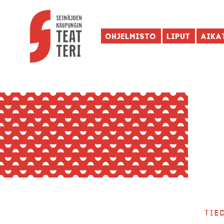
Ohjelmisto
Liput
Aika
Tie