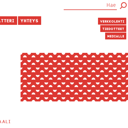
atteri
Yhteys
Verkkolehti
Tiedotteet
Medialle
aali