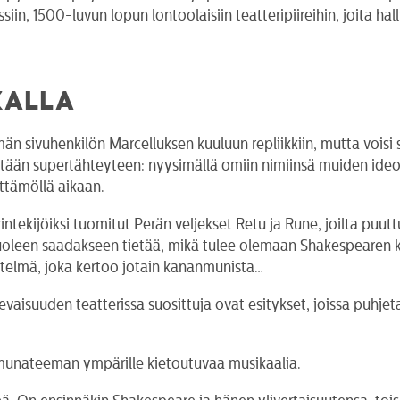
in, 1500-luvun lopun lontoolaisiin teatteripiireihin, joita hal
KALLA
n sivuhenkilön Marcelluksen kuuluun repliikkiin, mutta voisi se
tään supertähteyteen: nyysimällä omiin nimiinsä muiden ideoi
ttämöllä aikaan.
rintekijöiksi tuomitut Perän veljekset Retu ja Rune, joilta pu
leen saadakseen tietää, mikä tulee olemaan Shakespearen ka
ytelmä, joka kertoo jotain kananmunista…
aisuuden teatterissa suosittuja ovat esitykset, joissa puhjet
munateeman ympärille kietoutuvaa musikaalia.