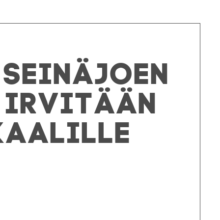
– Seinäjoen
 irvitään
kaalille