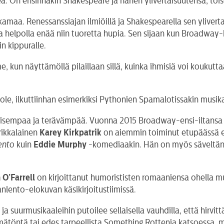
ä. On ensinnäkin Shakespeare ja hänen ylivertaisuutensa, toisek
aa. Renessanssiajan ilmiöillä ja Shakespearella sen ylivertai
 irtoa helpolla enää niin tuoretta hupia. Sen sijaan kun Broadwa
n kippuralle.
un näyttämöllä pilaillaan sillä, kuinka ihmisiä voi koukuttaa j
, ilkuttiinhan esimerkiksi Pythonien Spamalotissakin musikaal
isempaa ja terävämpää. Vuonna 2015 Broadway-ensi-iltansa sa
erikkalainen
Karey Kirkpatrik
on aiemmin toiminut etupäässä elo
ento
kuin
Eddie Murphy
-komediaakin. Hän on myös säveltäny
 O’Farrell
on kirjoittanut humorististen romaaniensa ohella mu
lento-elokuvan käsikirjoitustiimissä.
a suurmusikaaleihin putoilee sellaisella vauhdilla, että hirvitt
ätöntä tai edes tarpeellista Something Rottenia katsoessa, mu