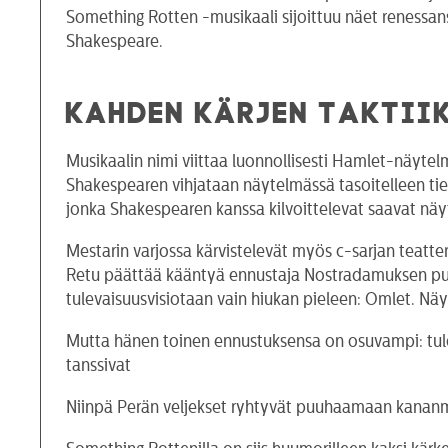
Something Rotten -musikaali sijoittuu näet renessanssi
Shakespeare.
KAHDEN KÄRJEN TAKTII
Musikaalin nimi viittaa luonnollisesti Hamlet-näytelmä
Shakespearen vihjataan näytelmässä tasoitelleen tie
jonka Shakespearen kanssa kilvoittelevat saavat näy
Mestarin varjossa kärvistelevät myös c-sarjan teatte
Retu päättää kääntyä ennustaja Nostradamuksen puo
tulevaisuusvisiotaan vain hiukan pieleen: Omlet. Nä
Mutta hänen toinen ennustuksensa on osuvampi: tulev
tanssivat
Niinpä Perän veljekset ryhtyvät puuhaamaan kanan