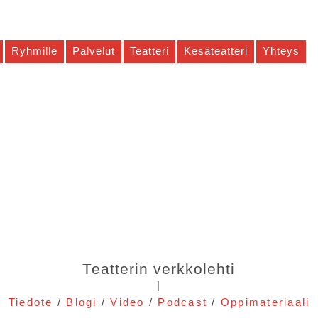
Ryhmille
Palvelut
Teatteri
Kesäteatteri
Yhteys
Teatterin verkkolehti
|
Tiedote
/
Blogi
/
Video
/
Podcast
/
Oppimateriaali