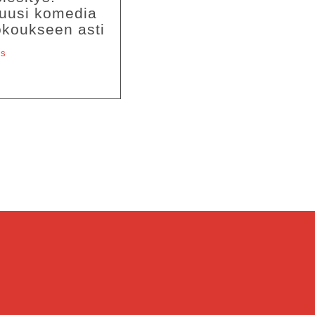
 uusi komedia
okoukseen asti
ps