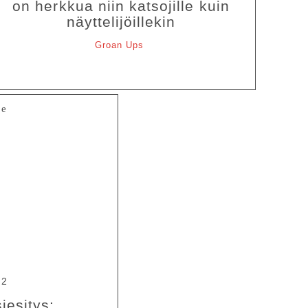
on herkkua niin katsojille kuin
näyttelijöillekin
Groan Ups
te
22
esitys: