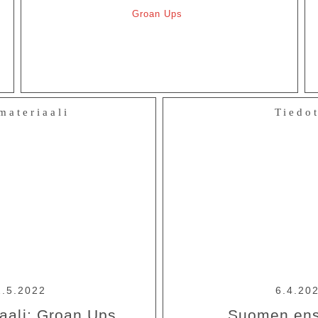
Groan Ups
materiaali
Tiedo
2.5.2022
6.4.20
aali: Groan Ups
Suomen ensi