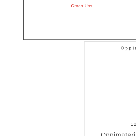
Groan Ups
Oppi
1
Oppimateri