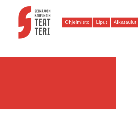
Ohjelmisto
Liput
Aikataulut