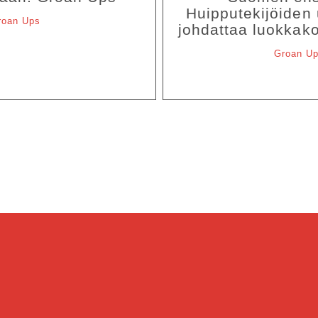
Huipputekijöiden
roan Ups
johdattaa luokkak
Groan U