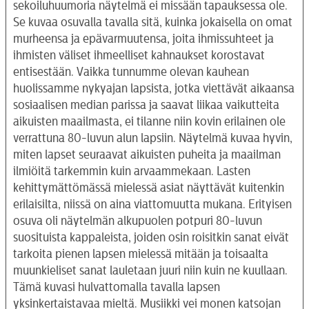
sekoiluhuumoria näytelmä ei missään tapauksessa ole.
Se kuvaa osuvalla tavalla sitä, kuinka jokaisella on omat
murheensa ja epävarmuutensa, joita ihmissuhteet ja
ihmisten väliset ihmeelliset kahnaukset korostavat
entisestään. Vaikka tunnumme olevan kauhean
huolissamme nykyajan lapsista, jotka viettävät aikaansa
sosiaalisen median parissa ja saavat liikaa vaikutteita
aikuisten maailmasta, ei tilanne niin kovin erilainen ole
verrattuna 80-luvun alun lapsiin. Näytelmä kuvaa hyvin,
miten lapset seuraavat aikuisten puheita ja maailman
ilmiöitä tarkemmin kuin arvaammekaan. Lasten
kehittymättömässä mielessä asiat näyttävät kuitenkin
erilaisilta, niissä on aina viattomuutta mukana. Erityisen
osuva oli näytelmän alkupuolen potpuri 80-luvun
suosituista kappaleista, joiden osin roisitkin sanat eivät
tarkoita pienen lapsen mielessä mitään ja toisaalta
muunkieliset sanat lauletaan juuri niin kuin ne kuullaan.
Tämä kuvasi hulvattomalla tavalla lapsen
yksinkertaistavaa mieltä. Musiikki vei monen katsojan