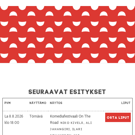
Seuraavat esitykset
Pvm
Näyttämö
Näytös
Liput
La 8.8.2026
Törnävä
Komediafestivaali On The
Osta liput
18:00
Road
Niko Kivelä, Ali
Jahangiri, Ilari