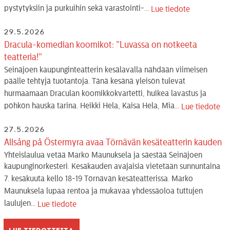
pystytyksiin ja purkuihin sekä varastointi-...
Lue tiedote
29.5.2026
Dracula-komedian koomikot: ”Luvassa on notkeeta
teatteria!”
Seinäjoen kaupunginteatterin kesälavalla nähdään viimeisen
päälle tehtyjä tuotantoja. Tänä kesänä yleisön tulevat
hurmaamaan Draculan koomikkokvartetti, huikea lavastus ja
pöhkön hauska tarina. Heikki Hela, Kaisa Hela, Mia...
Lue tiedote
27.5.2026
Allsång på Östermyra avaa Törnävän kesäteatterin kauden
Yhteislaulua vetää Marko Maunuksela ja säestää Seinäjoen
kaupunginorkesteri. Kesäkauden avajaisia vietetään sunnuntaina
7. kesäkuuta kello 18-19 Törnävän kesäteatterissa. Marko
Maunuksela lupaa rentoa ja mukavaa yhdessäoloa tuttujen
laulujen...
Lue tiedote
Lue tiedotteita