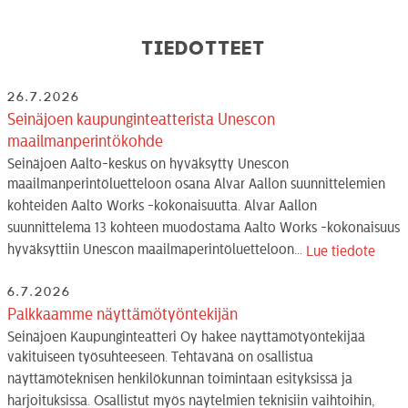
Tiedotteet
26.7.2026
Seinäjoen kaupunginteatterista Unescon
maailmanperintökohde
Seinäjoen Aalto-keskus on hyväksytty Unescon
maailmanperintöluetteloon osana Alvar Aallon suunnittelemien
kohteiden Aalto Works -kokonaisuutta. Alvar Aallon
suunnittelema 13 kohteen muodostama Aalto Works -kokonaisuus
hyväksyttiin Unescon maailmaperintöluetteloon...
Lue tiedote
6.7.2026
Palkkaamme näyttämötyöntekijän
Seinäjoen Kaupunginteatteri Oy hakee näyttämötyöntekijää
vakituiseen työsuhteeseen. Tehtävänä on osallistua
näyttämöteknisen henkilökunnan toimintaan esityksissä ja
harjoituksissa. Osallistut myös näytelmien teknisiin vaihtoihin,