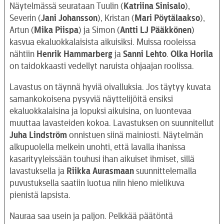
Näytelmässä seurataan Tuulin (
Katriina Sinisalo
),
Severin (
Jani Johansson
), Kristan (
Mari Pöytälaakso
),
Artun (
Mika Piispa
) ja Simon (
Antti LJ Pääkkönen
)
kasvua ekaluokkalaisista aikuisiksi. Muissa rooleissa
nähtiin
Henrik Hammarberg
ja
Sanni Lehto
.
Olka Horila
on taidokkaasti vedellyt naruista ohjaajan roolissa.
Lavastus on täynnä hyviä oivalluksia. Jos täytyy kuvata
samankokoisena pysyviä näyttelijöitä ensiksi
ekaluokkalaisina ja lopuksi aikuisina, on luontevaa
muuttaa lavasteiden kokoa. Lavastuksen on suunnitellut
Juha Lindström
onnistuen siinä mainiosti. Näytelmän
alkupuolella melkein unohti, että lavalla ihanissa
kasarityyleissään touhusi ihan aikuiset ihmiset, sillä
lavastuksella ja
Riikka Aurasmaan
suunnittelemalla
puvustuksella saatiin luotua niin hieno mielikuva
pienistä lapsista.
Nauraa saa usein ja paljon. Pelkkää päätöntä