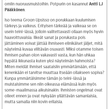
omiin nuoruusmuistoihin. Potpurin on kasannut
Antti LJ
Pääkkönen
.
Iso teema
Groan Upsissa
on porukkaan kuulumisen
tärkeys ja vaikeus. Erityisen tärkeää ja vaikeaa se on
usein teini-iässä, jolloin valitettavasti ollaan myös hyvin
haavoittuvaisia. Ilkeät sanat ja porukasta pois
jättäminen voivat jättää ihmiseen elinikäiset jäljet, mitä
näytelmä kuvaa viiltävän osuvasti. Miksi otamme toisen
ihmisen pahan olon vakavasti vasta, kun hän uhkaa
hypätä ikkunasta kuten yksi näytelmän hahmoista?
Miten meidät ihmiset saataisiin ymmärtämään, että
kenenkään ei tarvitse muuttaa itseään ollakseen sopiva?
Kunpa ymmärtäisimme tämän jo teini-iässä ja
muistaisimme sen niin oikeassa elämässä kuin myös
some-maailmassa aikuisinakin. Ihmisten ongelmat ovat
olleet ennen ja ovat nykyään yllättävän samanlaisia,
mutta samalla niin kovin erilaisia.