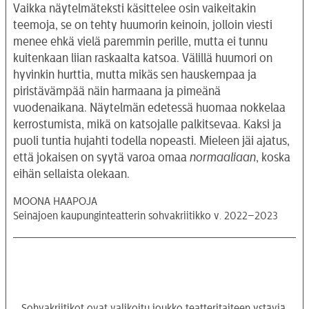
Vaikka näytelmäteksti käsittelee osin vaikeitakin
teemoja, se on tehty huumorin keinoin, jolloin viesti
menee ehkä vielä paremmin perille, mutta ei tunnu
kuitenkaan liian raskaalta katsoa. Välillä huumori on
hyvinkin hurttia, mutta mikäs sen hauskempaa ja
piristävämpää näin harmaana ja pimeänä
vuodenaikana. Näytelmän edetessä huomaa nokkelaa
kerrostumista, mikä on katsojalle palkitsevaa. Kaksi ja
puoli tuntia hujahti todella nopeasti. Mieleen jäi ajatus,
että jokaisen on syytä varoa omaa
normaaliaan
, koska
eihän sellaista olekaan.
MOONA HAAPOJA
Seinäjoen kaupunginteatterin sohvakriitikko v. 2022–2023
Sohvakriitikot ovat valikoitu joukko teatteritaiteen ystäviä,