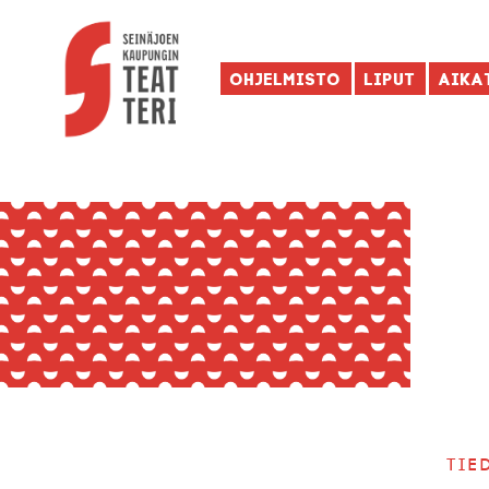
Ohjelmisto
Liput
Aika
Tie