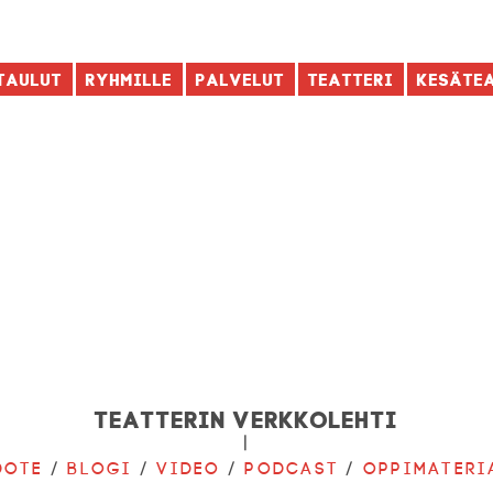
taulut
Ryhmille
Palvelut
Teatteri
Kesäte
Teatterin verkkolehti
|
dote
/
Blogi
/
Video
/
Podcast
/
Oppimateri