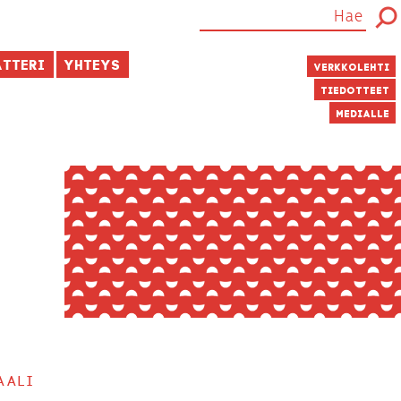
atteri
Yhteys
Verkkolehti
Tiedotteet
Medialle
aali