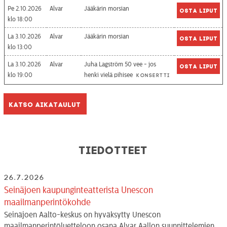
Pe 2.10.2026
Alvar
Jääkärin morsian
Osta liput
18:00
La 3.10.2026
Alvar
Jääkärin morsian
Osta liput
13:00
La 3.10.2026
Alvar
Juha Lagström 50 vee - jos
Osta liput
19:00
henki vielä pihisee
Konsertti
Katso aikataulut
Tiedotteet
26.7.2026
Seinäjoen kaupunginteatterista Unescon
maailmanperintökohde
Seinäjoen Aalto-keskus on hyväksytty Unescon
maailmanperintöluetteloon osana Alvar Aallon suunnittelemien