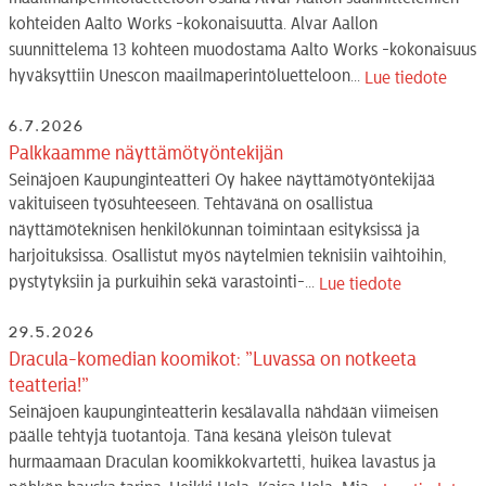
kohteiden Aalto Works -kokonaisuutta. Alvar Aallon
suunnittelema 13 kohteen muodostama Aalto Works -kokonaisuus
hyväksyttiin Unescon maailmaperintöluetteloon...
Lue tiedote
6.7.2026
Palkkaamme näyttämötyöntekijän
Seinäjoen Kaupunginteatteri Oy hakee näyttämötyöntekijää
vakituiseen työsuhteeseen. Tehtävänä on osallistua
näyttämöteknisen henkilökunnan toimintaan esityksissä ja
harjoituksissa. Osallistut myös näytelmien teknisiin vaihtoihin,
pystytyksiin ja purkuihin sekä varastointi-...
Lue tiedote
29.5.2026
Dracula-komedian koomikot: ”Luvassa on notkeeta
teatteria!”
Seinäjoen kaupunginteatterin kesälavalla nähdään viimeisen
päälle tehtyjä tuotantoja. Tänä kesänä yleisön tulevat
hurmaamaan Draculan koomikkokvartetti, huikea lavastus ja