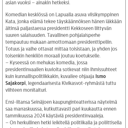
asian vuoksi – ainakin hetkeksi.
Komedian keskiössä on Lapualla asuva viisikymppinen
Kata, jonka elämä tekee täyskäännöksen hänen iäkkään
äitinsä paljastaessa presidentti Kekkoseen liittyvän
suuren salaisuuden. Tavallinen pohjalaisperhe
tempautuu mukaan armottomaan presidenttipeliin.
Totuus ja valhe ottavat mittaa toisistaan, ja yhden jos
toisenkin henkilön moraali joutuu koetukselle.
– Kyseessä on mehukas komedia, jossa
presidentinvaalien kuvioita sotkevat niin ihmissuhteet
kuin kunnallispolitiikkakin, kuvailee ohjaaja
Ismo
Sajakorpi
, legendaarisesta Kivikasvot-ryhmästä tuttu
viihteen monitaituri.
Ensi-iltansa Seinäjoen kaupunginteatterissa näytelmä
saa marraskuussa, kutkuttavasti pari kuukautta ennen
tammikuussa 2024 käytäviä presidentinvaaleja.
– On herkullinen hetki leikitellä politiikalla ja poliittisella