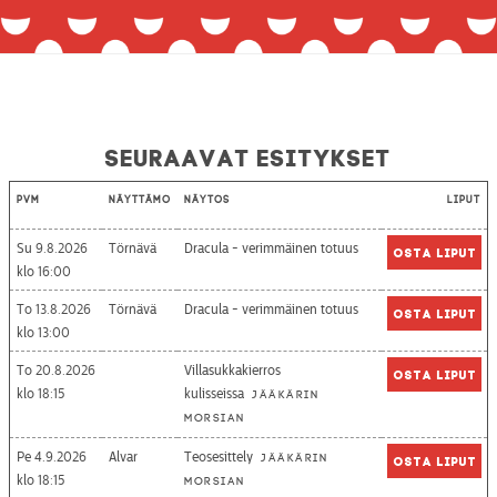
Seuraavat esitykset
Pvm
Näyttämö
Näytös
Liput
Su 9.8.2026
Törnävä
Dracula - verimmäinen totuus
Osta liput
16:00
To 13.8.2026
Törnävä
Dracula - verimmäinen totuus
Osta liput
13:00
To 20.8.2026
Villasukkakierros
Osta liput
18:15
kulisseissa
Jääkärin
morsian
Pe 4.9.2026
Alvar
Teosesittely
Jääkärin
Osta liput
18:15
morsian