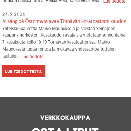
pöhkön hauska tarina. Heikki Hela, Kaisa Hela, Mia...
Lue tiedote
27.5.2026
Allsång på Östermyra avaa Törnävän kesäteatterin kauden
Yhteislaulua vetää Marko Maunuksela ja säestää Seinäjoen
kaupunginorkesteri. Kesäkauden avajaisia vietetään sunnuntaina
7. kesäkuuta kello 18-19 Törnävän kesäteatterissa. Marko
Maunuksela lupaa rentoa ja mukavaa yhdessäoloa tuttujen
laulujen...
Lue tiedote
Lue tiedotteita
Verkkokauppa
OSTA LIPUT