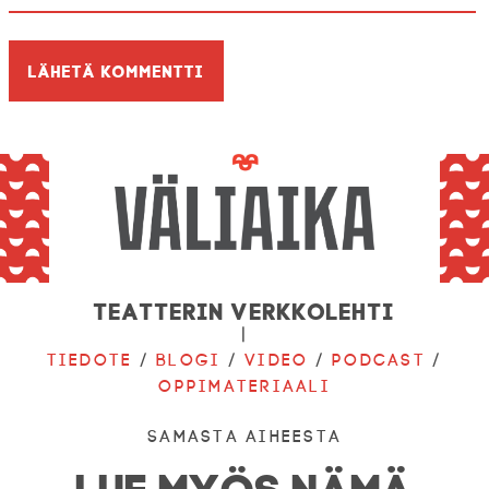
Teatterin verkkolehti
|
Tiedote
/
Blogi
/
Video
/
Podcast
/
Oppimateriaali
Samasta aiheesta
LUE MYÖS NÄMÄ