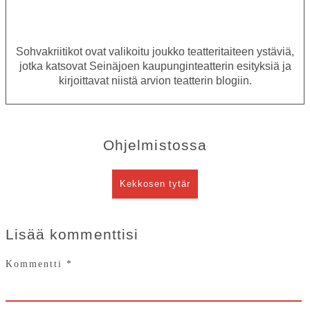
Sohvakriitikot ovat valikoitu joukko teatteritaiteen ystäviä,
OHJELMISTO
jotka katsovat Seinäjoen kaupunginteatterin esityksiä ja
LIPUT
kirjoittavat niistä arvion teatterin blogiin.
AIKATAULUT
RYHMILLE
Ohjelmistossa
PALVELUT
TEATTERI
Kekkosen tytär
KESÄTEATTERI
YHTEYS
Lisää kommenttisi
Kommentti
*
Tiedotteet
—
Medialle
Tietosuojalausunto