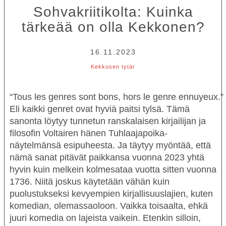
Sohvakriitikolta: Kuinka
tärkeää on olla Kekkonen?
16.11.2023
Kekkosen tytär
“Tous les genres sont bons, hors le genre ennuyeux.”
Eli kaikki genret ovat hyviä paitsi tylsä. Tämä
sanonta löytyy tunnetun ranskalaisen kirjailijan ja
filosofin Voltairen hänen
Tuhlaajapoika
-
näytelmänsä esipuheesta. Ja täytyy myöntää, että
nämä sanat pitävät paikkansa vuonna 2023 yhtä
hyvin kuin melkein kolmesataa vuotta sitten vuonna
1736. Niitä joskus käytetään vähän kuin
puolustukseksi kevyempien kirjallisuuslajien, kuten
komedian, olemassaoloon. Vaikka toisaalta, ehkä
juuri komedia on lajeista vaikein. Etenkin silloin,