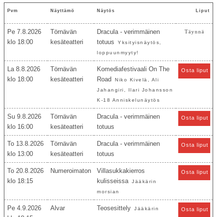
Pvm
Näyttämö
Näytös
Liput
Pe 7.8.2026
Törnävän
Dracula - verimmäinen
Täynnä
18:00
kesäteatteri
totuus
Yksityisnäytös,
loppuunmyyty!
La 8.8.2026
Törnävän
Komediafestivaali On The
Osta liput
18:00
kesäteatteri
Road
Niko Kivelä, Ali
Jahangiri, Ilari Johansson
K-18 Anniskelunäytös
Su 9.8.2026
Törnävän
Dracula - verimmäinen
Osta liput
16:00
kesäteatteri
totuus
To 13.8.2026
Törnävän
Dracula - verimmäinen
Osta liput
13:00
kesäteatteri
totuus
To 20.8.2026
Numeroimaton
Villasukkakierros
Osta liput
18:15
kulisseissa
Jääkärin
morsian
Pe 4.9.2026
Alvar
Teosesittely
Jääkärin
Osta liput