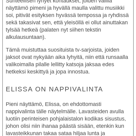
Suhteellisen lyhyet kohtaukset, joiden välillä
näyttämö pimeni ja hyvällä maulla valittu musiikki
soi, pitivät esityksen hyvässä tempossa ja ryhdissä
sekä takasivat sen, että yleisöllä ei ollut ainuttakan
tylsää hetkeä (palaten nyt siihen tekstin
alkulausuntaan).
Tämä muistuttaa suosituista tv-sarjoista, joiden
jaksot ovat nykyään aika lyhyitä, niin että runsaalla
valikoimalla pilalle lellitty katsoja jaksaa edes
hetkeksi keskittyä ja jopa innostua.
ELISSA ON NAPPIVALINTA
Pieni näyttämö, Elissa, on ehdottomasti
nappivalinta tälle näytelmälle. Lavasteiden avulla
luotiin perinteisen pohjalaistalon kodikas sisustus,
johon olisi niin ihanaa päästä sisään, etenkin kun
lavasteikkunan takaa sataa hiljaa lunta ja