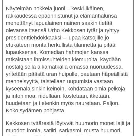
Näytelmän nokkela juoni – keski-ikäinen,
rakkaudessa epäonnistunut ja elämänhalunsa
menettänyt lapualainen nainen saakin tietää
olevansa itsensä Urho Kekkosen tytär ja ryhtyy
presidenttiehdokkaaksi – lupaa katsojille jo
etukäteen monta herkullista tilannetta ja pitää
lupauksensa. Komedian hahmojen kanssa
ratkaistaan ihmissuhteiden kiemuroita, käydään
nostalgisella aikamatkalla omassa nuoruudessa,
yritetään päästä uran huipulle, paetaan häpeällistä
menneisyyttä, taistellaan uupumista vastaan
kyseenalaisinkin keinoin, kohdataan omia pelkoja
ja intohimoa, riidellään, kostetaan, itketään,
huudetaan ja tietenkin myös nauretaan. Paljon.
Koko sydämen pohjasta.
Kekkosen tyttärestä
löytyvät huumorin monet lajit ja
muodot: ironia, satiiri, sarkasmi, musta huumori,