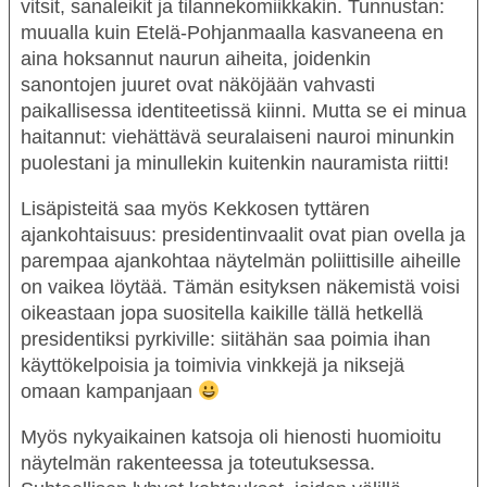
vitsit, sanaleikit ja tilannekomiikkakin. Tunnustan:
muualla kuin Etelä-Pohjanmaalla kasvaneena en
aina hoksannut naurun aiheita, joidenkin
sanontojen juuret ovat näköjään vahvasti
paikallisessa identiteetissä kiinni. Mutta se ei minua
haitannut: viehättävä seuralaiseni nauroi minunkin
puolestani ja minullekin kuitenkin nauramista riitti!
Lisäpisteitä saa myös
Kekkosen tyttären
ajankohtaisuus: presidentinvaalit ovat pian ovella ja
parempaa ajankohtaa näytelmän poliittisille aiheille
on vaikea löytää. Tämän esityksen näkemistä voisi
oikeastaan jopa suositella kaikille tällä hetkellä
presidentiksi pyrkiville: siitähän saa poimia ihan
käyttökelpoisia ja toimivia vinkkejä ja niksejä
omaan kampanjaan
Myös nykyaikainen katsoja oli hienosti huomioitu
näytelmän rakenteessa ja toteutuksessa.