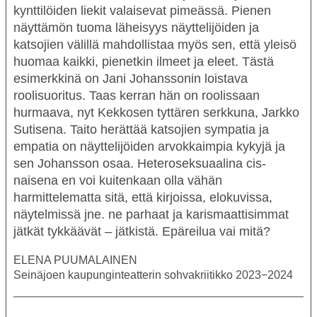
kynttilöiden liekit valaisevat pimeässä. Pienen
näyttämön tuoma läheisyys näyttelijöiden ja
katsojien välillä mahdollistaa myös sen, että yleisö
huomaa kaikki, pienetkin ilmeet ja eleet. Tästä
esimerkkinä on
Jani Johanssonin
loistava
roolisuoritus. Taas kerran hän on roolissaan
hurmaava, nyt Kekkosen tyttären serkkuna, Jarkko
Sutisena. Taito herättää katsojien sympatia ja
empatia on näyttelijöiden arvokkaimpia kykyjä ja
sen Johansson osaa. Heteroseksuaalina cis-
naisena en voi kuitenkaan olla vähän
harmittelematta sitä, että kirjoissa, elokuvissa,
näytelmissä jne. ne parhaat ja karismaattisimmat
jätkät tykkäävät – jätkistä. Epäreilua vai mitä?
ELENA PUUMALAINEN
Seinäjoen kaupunginteatterin sohvakriitikko 2023−2024