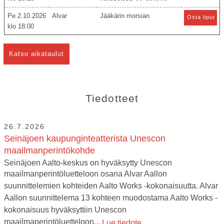
Pe 2.10.2026
Alvar
Jääkärin morsian
Osta liput
18:00
Katso aikataulut
Tiedotteet
26.7.2026
Seinäjoen kaupunginteatterista Unescon
maailmanperintökohde
Seinäjoen Aalto-keskus on hyväksytty Unescon
maailmanperintöluetteloon osana Alvar Aallon
suunnittelemien kohteiden Aalto Works -kokonaisuutta. Alvar
Aallon suunnittelema 13 kohteen muodostama Aalto Works -
kokonaisuus hyväksyttiin Unescon
maailmaperintöluetteloon...
Lue tiedote