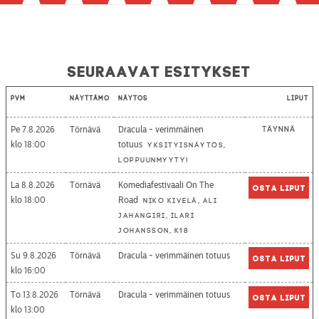
Seuraavat esitykset
Pvm
Näyttämö
Näytös
Liput
Pe 7.8.2026
Törnävä
Dracula - verimmäinen
Täynnä
18:00
totuus
Yksityisnäytös,
loppuunmyyty!
La 8.8.2026
Törnävä
Komediafestivaali On The
Osta liput
18:00
Road
Niko Kivelä, Ali
Jahangiri, Ilari
Johansson, K18
Su 9.8.2026
Törnävä
Dracula - verimmäinen totuus
Osta liput
16:00
To 13.8.2026
Törnävä
Dracula - verimmäinen totuus
Osta liput
13:00