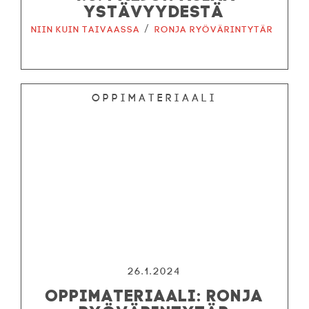
YSTÄVYYDESTÄ
/
Niin kuin taivaassa
Ronja ryövärintytär
Oppimateriaali
26.1.2024
OPPIMATERIAALI: RONJA