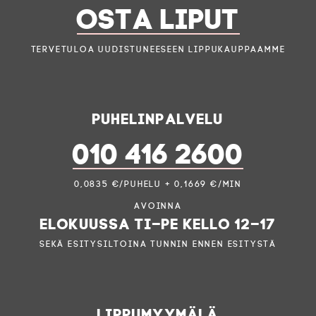
OSTA LIPUT
Tervetuloa uudistuneeseen lippukauppaamme
Puhelinpalvelu
010 416 2600
0,0835 €/puhelu + 0,1669 €/min
Avoinna
elokuussa ti–pe kello 12–17
sekä esitysiltoina tunnin ennen esitystä
Lippumyymälä