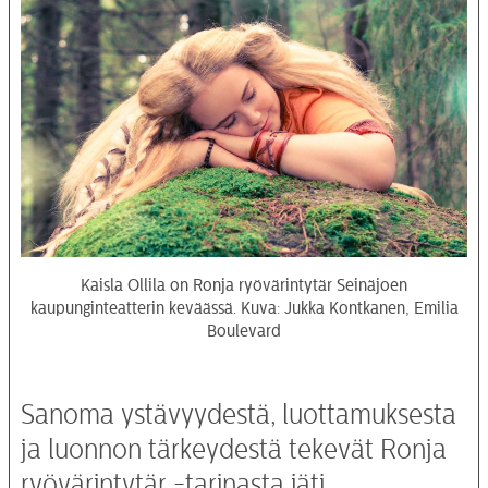
Kaisla Ollila on Ronja ryövärintytär Seinäjoen
kaupunginteatterin keväässä. Kuva: Jukka Kontkanen, Emilia
Boulevard
Sanoma ystävyydestä, luottamuksesta
ja luonnon tärkeydestä tekevät Ronja
ryövärintytär -tarinasta iäti