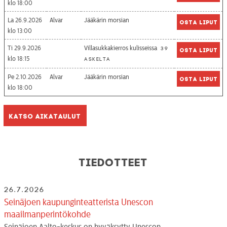
18:00
La 26.9.2026
Alvar
Jääkärin morsian
Osta liput
13:00
Ti 29.9.2026
Villasukkakierros kulisseissa
39
Osta liput
18:15
askelta
Pe 2.10.2026
Alvar
Jääkärin morsian
Osta liput
18:00
Katso aikataulut
Tiedotteet
26.7.2026
Seinäjoen kaupunginteatterista Unescon
maailmanperintökohde
Seinäjoen Aalto-keskus on hyväksytty Unescon