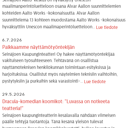
maailmanperintöluetteloon osana Alvar Aallon suunnittelemien
kohteiden Aalto Works -kokonaisuutta. Alvar Aallon
suunnittelema 13 kohteen muodostama Aalto Works -kokonaisuus
hyväksyttiin Unescon maailmaperintöluetteloon...
Lue tiedote
6.7.2026
Palkkaamme näyttämötyöntekijän
Seinäjoen Kaupunginteatteri Oy hakee näyttämötyöntekijää
vakituiseen työsuhteeseen. Tehtävänä on osallistua
näyttämöteknisen henkilökunnan toimintaan esityksissä ja
harjoituksissa. Osallistut myös näytelmien teknisiin vaihtoihin,
pystytyksiin ja purkuihin sekä varastointi-...
Lue tiedote
29.5.2026
Dracula-komedian koomikot: ”Luvassa on notkeeta
teatteria!”
Seinäjoen kaupunginteatterin kesälavalla nähdään viimeisen
päälle tehtyjä tuotantoja. Tänä kesänä yleisön tulevat