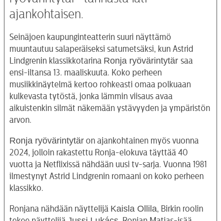
ajankohtaisen.
Seinäjoen kaupunginteatterin suuri näyttämö
muuntautuu salaperäiseksi satumetsäksi, kun Astrid
Ronja ryövärintytär
Lindgrenin klassikkotarina
saa
ensi-iltansa 13. maaliskuuta. Koko perheen
musiikkinäytelmä kertoo rohkeasti omaa polkuaan
kulkevasta tytöstä, jonka lämmin viisaus avaa
aikuistenkin silmät näkemään ystävyyden ja ympäristön
arvon.
Ronja ryövärintytär
on ajankohtainen myös vuonna
2024, jolloin rakastettu Ronja-elokuva täyttää 40
vuotta ja Netflixissä nähdään uusi tv-sarja. Vuonna 1981
ilmestynyt Astrid Lindgrenin romaani on koko perheen
klassikko.
Kaisla Ollila
Ronjana nähdään näyttelijä
, Birkin roolin
Jussi Lukács
tekee näyttelijä
. Ronjan Matias-isää