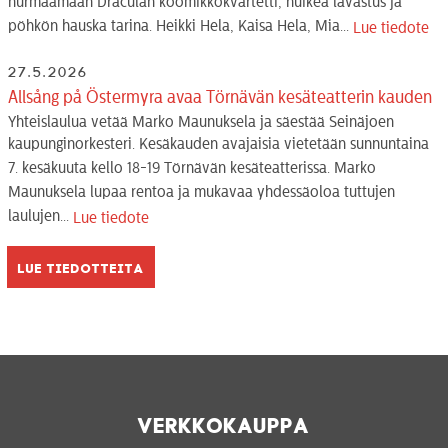
hurmaamaan Draculan koomikkokvartetti, huikea lavastus ja
pöhkön hauska tarina. Heikki Hela, Kaisa Hela, Mia...
Lue tiedote
27.5.2026
Allsång på Östermyra avaa Törnävän kesäteatterin kauden
Yhteislaulua vetää Marko Maunuksela ja säestää Seinäjoen
kaupunginorkesteri. Kesäkauden avajaisia vietetään sunnuntaina
7. kesäkuuta kello 18-19 Törnävän kesäteatterissa. Marko
Maunuksela lupaa rentoa ja mukavaa yhdessäoloa tuttujen
laulujen...
Lue tiedote
Lue tiedotteita
Verkkokauppa