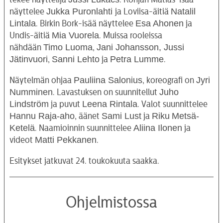
Jukka Puronlahti
Natalil
näyttelee
ja Loviisa-äitiä
Lintala
Esa Ahonen
. Birkin Bork-isää näyttelee
ja
Mia Vuorela
Undis-äitiä
. Muissa rooleissa
Timo Luoma
Jani Johansson
,
Jussi
nähdään
,
Jätinvuori
Sanni Lehto
Petra Lumme
,
ja
.
Pauliina Salonius
Jyri
Näytelmän ohjaa
, koreografi on
Numminen
Juho
. Lavastuksen on suunnitellut
Lindström
Leena Rintala
ja puvut
. Valot suunnittelee
Hannu Raja-aho
Sami Lust
Riku
Metsä-
, äänet
ja
Ketelä
Aliina Ilonen
. Naamioinnin suunnittelee
ja
Matti Pekkanen
videot
.
Esitykset jatkuvat 24. toukokuuta saakka.
Ohjelmistossa