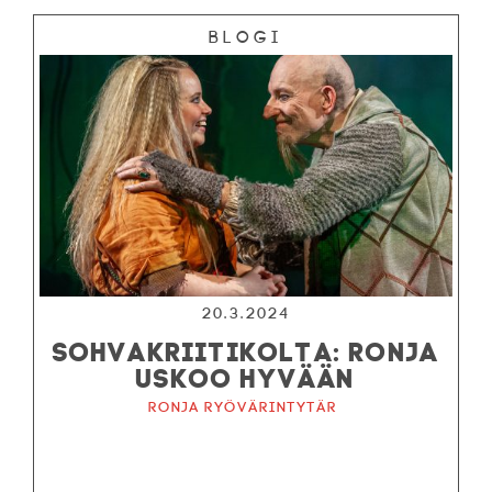
Blogi
20.3.2024
SOHVAKRIITIKOLTA: RONJA
USKOO HYVÄÄN
Ronja ryövärintytär