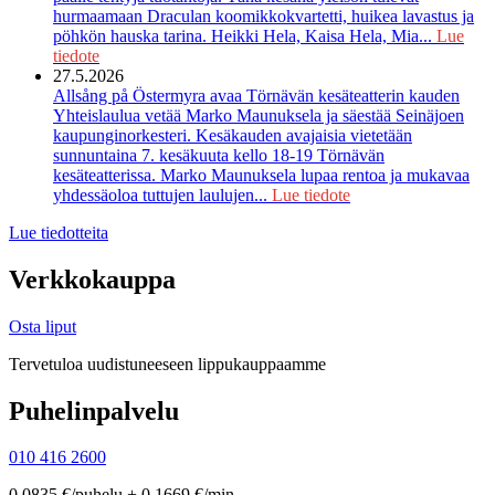
hurmaamaan Draculan koomikkokvartetti, huikea lavastus ja
pöhkön hauska tarina. Heikki Hela, Kaisa Hela, Mia...
Lue
tiedote
27.5.2026
Allsång på Östermyra avaa Törnävän kesäteatterin kauden
Yhteislaulua vetää Marko Maunuksela ja säestää Seinäjoen
kaupunginorkesteri. Kesäkauden avajaisia vietetään
sunnuntaina 7. kesäkuuta kello 18-19 Törnävän
kesäteatterissa. Marko Maunuksela lupaa rentoa ja mukavaa
yhdessäoloa tuttujen laulujen...
Lue tiedote
Lue tiedotteita
Verkkokauppa
Osta liput
Tervetuloa uudistuneeseen lippukauppaamme
Puhelinpalvelu
010 416 2600
0,0835 €/puhelu + 0,1669 €/min