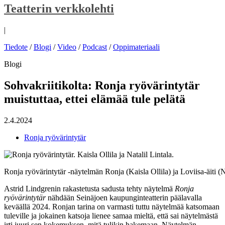
Teatterin verkkolehti
|
Tiedote
/
Blogi
/
Video
/
Podcast
/
Oppimateriaali
Blogi
Sohvakriitikolta: Ronja ryövärintytär
muistuttaa, ettei elämää tule pelätä
2.4.2024
Ronja ryövärintytär
Ronja ryövärintytär -näytelmän Ronja (Kaisla Ollila) ja Loviisa-äiti 
Astrid Lindgrenin rakastetusta sadusta tehty näytelmä
Ronja
ryövärintytär
nähdään Seinäjoen kaupunginteatterin päälavalla
keväällä 2024. Ronjan tarina on varmasti tuttu näytelmää katsomaan
tuleville ja jokainen katsoja lienee samaa mieltä, että sai näytelmästä
irti juuri sen kokemuksen, mitä tulikin hakemaan. Näytelmän