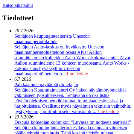
Katso aikataulut
Tiedotteet
26.7.2026
Seinäjoen kaupunginteatterista Unescon
maailmanperintökohde
Seinäjoen Aalto-keskus on hyväksytty Unescon
maailmanperintöluetteloon osana Alvar Aallon
suunnittelemien kohteiden Aalto Works -kokonaisuutta. Alvar
Aallon suunnittelema 13 kohteen muodostama Aalto Works -
kokonaisuus hyväksyttiin Unescon
maailmaperintöluetteloon...
Lue tiedote
6.7.2026
Palkkaamme näyttämötyöntekijän
Seinäjoen Kaupunginteatteri Oy hakee näyttämötyöntekijää
vakituiseen työsuhteeseen. Tehtävänä on osallistua
näyttämöteknisen henkilökunnan toimintaan esityksissä ja
harjoituksissa. Osallistut myös näytelmien teknisiin vaihtoihin,
pystytyksiin ja purkuihin sekä varastointi-...
Lue tiedote
29.5.2026
Dracula-komedian koomikot: ”Luvassa on notkeeta teatteria!”
Seinäjoen kaupunginteatterin kesälavalla nähdään viimeisen
päälle tehtyjä tuotantoja. Tänä kesänä yleisön tulevat