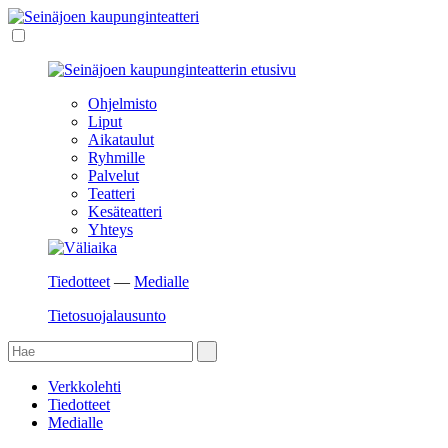
Ohjelmisto
Liput
Aikataulut
Ryhmille
Palvelut
Teatteri
Kesäteatteri
Yhteys
Tiedotteet
—
Medialle
Tietosuojalausunto
Verkkolehti
Tiedotteet
Medialle