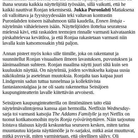
ihana seurata kaikkia näyttelijöitä työssään, sillä vaikutti, että he
kaikki nauttivat Ronjan tekemisestä.
Jukka
Puronlahti
Matiaksena
oli valloittava ja fyysisyydessään teki valtavan kontrastin
Puronlahden toiseen isähahmoon tällä kaudella,
Ennen lintuja
-
näytelmän vähäeleiseen isään. Näyttelijöiden ilottelua seuratessa
mielessä kävi, että raskaiden teemojen rinnalle varmasti kaivataankin
pirskahtelevaa kevätiloa, ja että Ronjaa rakastetaan varmasti niin
lavalla kuin katsomossakin yhtä paljon.
Annan pisteet myös koko sille tiimille, joka on rakentanut ja
suunnitellut Ronjan visuaalisen ilmeen lavastuksen, puvustuksen ja
äänimaailman suhteen. Ronjan maailma näytti juuri siltä kuin sen
kuuluukin näyttää. On näytelmiä, joiden sovitukselta kaipaa uusia
näkökulmia ja asetelman muutoksia. Ronjalta taas kaipaa juuri
Lindgrenin sadun tuttua tunnelmaa ja kollektiivista
fantasianostalgiaa ja ne oli saatu rakennettua Seinäjoen
kaupunginteatterin lavalle kiitettävän arvoisesti.
Seinäjoen kaupunginteatterilla on ilmiömäinen taito elää
näytelmävalintojensa kanssa ajan hermoilla. Netflixin
Wednesday
-
sarja toi varmasti katsojia
The Addams Familylle
ja nyt Netflix on
tuonut kotikatsomoihin myös
Ronja ryövärintyttären
. Näin tarjoutuu
loistava tilaisuus käydä keskustelua seurueen kesken, miten tarina
muuntautuu kirjasta näyttämölle ja tv-sarjaksi, mitkä asiat muuttuvat,
mitkä pysyvät, miten varmistetaan, että oleellinen säilyy. Oli