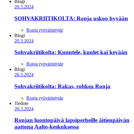
Blogi
20.3.2024
SOHVAKRIITIKOLTA: Ronja uskoo hyvään
Ronja ryövärintytär
Blogi
20.3.2024
Sohvakriitikolta: Kuuntele, kuulet kai kevään
Ronja ryövärintytär
Blogi
20.3.2024
Sohvakriitikolta: Rakas, rohkea Ronja
Ronja ryövärintytär
Tiedote
20.3.2024
Ronjan luontopäivä lapsiperheille äitienpäivän
aattona Aalto-keskuksessa