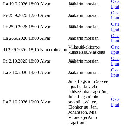
Osta
La 19.9.2026
18:00
Alvar
Jääkärin morsian
liput
Osta
Pe 25.9.2026
12:00
Alvar
Jääkärin morsian
liput
Osta
Pe 25.9.2026
18:00
Alvar
Jääkärin morsian
liput
Osta
La 26.9.2026
13:00
Alvar
Jääkärin morsian
liput
Villasukkakierros
Osta
Ti 29.9.2026
18:15
Numeroimaton
kulisseissa
39 askelta
liput
Osta
Pe 2.10.2026
18:00
Alvar
Jääkärin morsian
liput
Osta
La 3.10.2026
13:00
Alvar
Jääkärin morsian
liput
Juha Lagström 50 vee
- jos henki vielä
pihisee
Juha Lagström,
Juha Lagströmin
Osta
La 3.10.2026
19:00
Alvar
sooloilua-yhtye,
liput
Elonkerjuu, Jani
Johansson, Mia
Vuorela ja Aino
Lagström