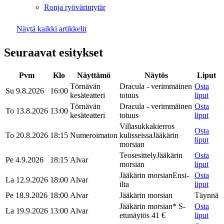
Ronja ryövärintytär
Näytä kaikki artikkelit
Seuraavat esitykset
Pvm
Klo
Näyttämö
Näytös
Liput
Törnävän
Dracula - verimmäinen
Osta
Su 9.8.2026
16:00
kesäteatteri
totuus
liput
Törnävän
Dracula - verimmäinen
Osta
To 13.8.2026
13:00
kesäteatteri
totuus
liput
Villasukkakierros
Osta
To 20.8.2026
18:15
Numeroimaton
kulisseissa
Jääkärin
liput
morsian
Teosesittely
Jääkärin
Osta
Pe 4.9.2026
18:15
Alvar
morsian
liput
Jääkärin morsian
Ensi-
Osta
La 12.9.2026
18:00
Alvar
ilta
liput
Pe 18.9.2026
18:00
Alvar
Jääkärin morsian
Täynnä
Jääkärin morsian
* S-
Osta
La 19.9.2026
13:00
Alvar
etunäytös 41 €
liput