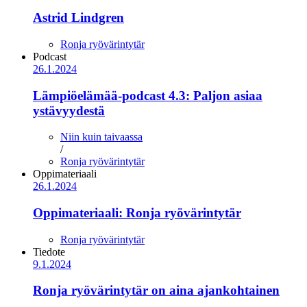
Astrid Lindgren
Ronja ryövärintytär
Podcast
26.1.2024
Lämpiöelämää-podcast 4.3: Paljon asiaa
ystävyydestä
Niin kuin taivaassa
/
Ronja ryövärintytär
Oppimateriaali
26.1.2024
Oppimateriaali: Ronja ryövärintytär
Ronja ryövärintytär
Tiedote
9.1.2024
Ronja ryövärintytär on aina ajankohtainen