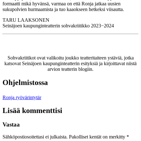
formaatti mikä hyvänsä, varmaa on että Ronja jatkaa uusien
sukupolvien hurmaamista ja tuo kaaokseen hetkeksi viisautta.
TARU LAAKSONEN
Seinäjoen kaupunginteatterin sohvakriitikko 2023−2024
Sohvakriitikot ovat valikoitu joukko teatteritaiteen ystäviä, jotka
katsovat Seinäjoen kaupunginteatterin esityksiä ja kirjoittavat niistä
arvion teatterin blogiin.
Ohjelmistossa
Ronja ryövärintytär
Lisää kommenttisi
Vastaa
Sähköpostiosoitettasi ei julkaista.
Pakolliset kentät on merkitty
*