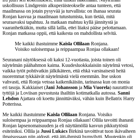
uskollisuus Lindgrenin alkuperäisteokselle antaa tunteen, että
maailmassa on jotain pysyvää ja turvallista: on ihanaa seurata
Ronjan kasvua ja maailmaan tutustumista, kun tietää, mitä
seuraavaksi tapahtuu. Ja matkaan mahtuu kyllä jännitystä ja
vaaranhetkiäkin, mutta sillä lailla, ettei liiaksi pääse pelottamaan.
Ronjan matkassa oppii, että kaikesta on mahdollista selvitä.
Me kaikki ihastuimme
Kaisla Ollilaan
Ronjana.
Voisiko suloisempaa ja reippaampaa Ronjaa ollakaan!
Seuranani näytöksessä oli kaksi 12-vuotiasta, joista toinen oli
näytelmän päähahmon kaima. Kuudesluokkalaisiin näytelmä vetosi,
vaikka tytöt pohtivatkin jälkikäteen, että ehkä varsinaisesti heitä
nuoremmat tykkäävät näytelmästä vielä enemmän. Itse uskon
vahvasti, että Ronja vetoaa kaikenikäisiin, tarinassa kun on monia
eri tasoja. Kakkiaiset (
Jani
Johansson
ja
Mia Vuorela
) naurattivat
tyttöjä ja Loviisan puvustusta ihailtiin kotimatkalla autossa.
Sanni
Lehdon
Ajattara oli koettu jännittäväksi, vähän kuin Bellatrix Harry
Potterissa.
Me kaikki ihastuimme
Kaisla Ollilaan
Ronjana. Voisiko
suloisempaa ja reippaampaa Ronjaa ollakaan! Ollila tavoitti ihanasti
Ronjan lapsenomaisuuden ja eli näyttämöllä kasvun pikkutytöstä
esiteiniksi. Ollila ja
Jussi Lukács
Birkinä tavoittivat tuon ikävaiheen
ilmaisussaan niin aidosti, että äiti-ihmistä hymyilytti. Muutenkin oli