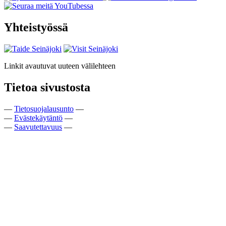
Yhteistyössä
Linkit avautuvat uuteen välilehteen
Tietoa sivustosta
—
Tietosuojalausunto
—
—
Evästekäytäntö
—
—
Saavutettavuus
—