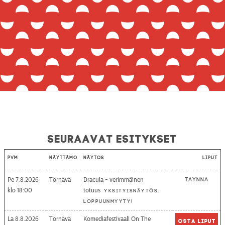
Seuraavat esitykset
Pvm
Näyttämö
Näytös
Liput
Pe 7.8.2026
Törnävä
Dracula - verimmäinen
Täynnä
18:00
totuus
Yksityisnäytös,
loppuunmyyty!
La 8.8.2026
Törnävä
Komediafestivaali On The
Osta liput