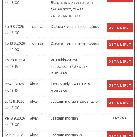
18:00
Road
Niko Kivelä, Ali
Jahangiri, Ilari
Johansson, K18
Su 9.8.2026
Törnävä
Dracula - verimmäinen totuus
Osta liput
16:00
To 13.8.2026
Törnävä
Dracula - verimmäinen totuus
Osta liput
13:00
To 20.8.2026
Villasukkakierros
Osta liput
18:15
kulisseissa
Jääkärin
morsian
Pe 4.9.2026
Alvar
Teosesittely
Jääkärin
Osta liput
18:15
morsian
La 12.9.2026
Alvar
Jääkärin morsian
Ensi-ilta
Osta liput
18:00
Pe 18.9.2026
Alvar
Jääkärin morsian
Täynnä
18:00
La 19.9.2026
Alvar
Jääkärin morsian
S-
Osta liput