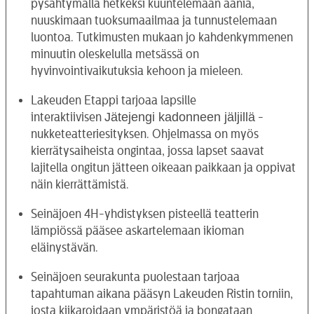
pysähtymällä hetkeksi kuuntelemaan ääniä,
nuuskimaan tuoksumaailmaa ja tunnustelemaan
luontoa. Tutkimusten mukaan jo kahdenkymmenen
minuutin oleskelulla metsässä on
hyvinvointivaikutuksia kehoon ja mieleen.
Lakeuden Etappi tarjoaa lapsille
Jätejengi kadonneen jäljillä
interaktiivisen
-
nukketeatteriesityksen. Ohjelmassa on myös
kierrätysaiheista ongintaa, jossa lapset saavat
lajitella ongitun jätteen oikeaan paikkaan ja oppivat
näin kierrättämistä.
Seinäjoen 4H-yhdistyksen pisteellä teatterin
lämpiössä pääsee askartelemaan ikioman
eläinystävän.
Seinäjoen seurakunta puolestaan tarjoaa
tapahtuman aikana pääsyn Lakeuden Ristin torniin,
josta kiikaroidaan ympäristöä ja bongataan