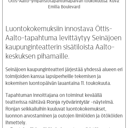
Öttis-Aalto-ympäristötapahtumapäivän toukokuussa. Kuva:
Emilia Boulevard
Luontokokemuksiin innostava Öttis-
Aalto-tapahtuma levittäytyy Seinäjoen
kaupunginteatterin sisätiloista Aalto-
keskuksen pihamaille.
Seinäjoen kaupunginteatteri järjestää yhdessä alueen eri
toimijoiden kanssa lapsiperheille tekemisen ja
kokemisen luontopäivän lauantaina 11. toukokuuta.
Tapahtuman innoittajana on toiminut keväällä
Ronja ryövärintytär
teatterissa nähtävä
-näytelmä.
Ronjan seikkailuihin kuuluvat luontokokemukset,
luonnon arvostaminen ja outojen ilmiöiden ja ötököiden
ihmettely.