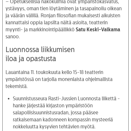
– Opetuksellisia näkökulmia ovat ympäristökasvatus,
ystävyys, oman tien löytäminen ja tasapainoilu oikean
ja väärän välillä. Ronjan filosofian mukaisesti aikuisten
kannattaisi oppia lapsilta näitä asioita, teatterin
myynti- ja markkinointipäällikkö
Satu Keski-Valkama
sanoo.
Luonnossa liikkumisen
iloa ja opastusta
Lauantaina 11. toukokuuta kello 15-18 teatterin
ympäristössä on tarjolla monenlaista ohjelmallista
tekemistä.
Suunnistusseura Rasti-Jussien Luonnosta liikettä -
hanke järjestää kirjaston ympäristöön
salapoliisisuunnistusradan, jossa pääsee
ratkaisemaan kadonneen kompassin mysteeriä
nokkeluutta kysyvien tehtävien myötä.