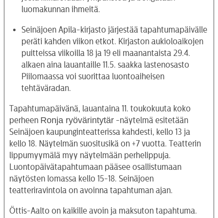
luomakunnan ihmeitä.
Seinäjoen Apila-kirjasto järjestää tapahtumapäivälle
peräti kahden viikon etkot. Kirjaston aukioloaikojen
puitteissa viikoilla 18 ja 19 eli maanantaista 29.4.
alkaen aina lauantaille 11.5. saakka lastenosasto
Piilomaassa voi suorittaa luontoaiheisen
tehtäväradan.
Tapahtumapäivänä, lauantaina 11. toukokuuta koko
Ronja ryövärintytär
perheen
-näytelmä esitetään
Seinäjoen kaupunginteatterissa kahdesti, kello 13 ja
kello 18. Näytelmän suositusikä on +7 vuotta. Teatterin
lippumyymälä myy näytelmään perhelippuja.
Luontopäivätapahtumaan pääsee osallistumaan
näytösten lomassa kello 15-18. Seinäjoen
teatteriravintola on avoinna tapahtuman ajan.
Öttis-Aalto on kaikille avoin ja maksuton tapahtuma.