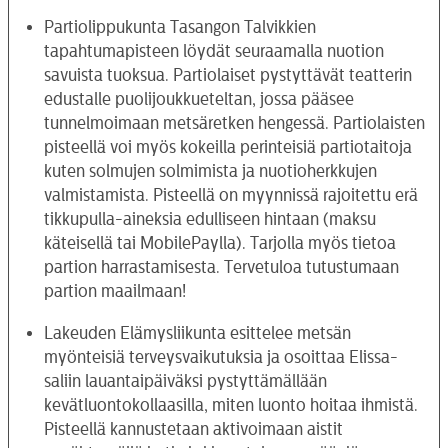
Partiolippukunta Tasangon Talvikkien
tapahtumapisteen löydät seuraamalla nuotion
savuista tuoksua. Partiolaiset pystyttävät teatterin
edustalle puolijoukkueteltan, jossa pääsee
tunnelmoimaan metsäretken hengessä. Partiolaisten
pisteellä voi myös kokeilla perinteisiä partiotaitoja
kuten solmujen solmimista ja nuotioherkkujen
valmistamista. Pisteellä on myynnissä rajoitettu erä
tikkupulla-aineksia edulliseen hintaan (maksu
käteisellä tai MobilePaylla). Tarjolla myös tietoa
partion harrastamisesta. Tervetuloa tutustumaan
partion maailmaan!
Lakeuden Elämysliikunta esittelee metsän
myönteisiä terveysvaikutuksia ja osoittaa Elissa-
saliin lauantaipäiväksi pystyttämällään
kevätluontokollaasilla, miten luonto hoitaa ihmistä.
Pisteellä kannustetaan aktivoimaan aistit