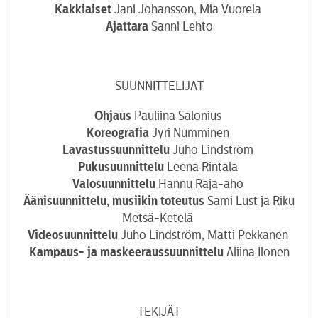
Kakkiaiset
Jani Johansson, Mia Vuorela
Ajattara
Sanni Lehto
SUUNNITTELIJAT
Ohjaus
Pauliina Salonius
Koreografia
Jyri Numminen
Lavastussuunnittelu
Juho Lindström
Pukusuunnittelu
Leena Rintala
Valosuunnittelu
Hannu Raja-aho
Äänisuunnittelu, musiikin toteutus
Sami Lust ja Riku
Metsä-Ketelä
Videosuunnittelu
Juho Lindström, Matti Pekkanen
Kampaus- ja maskeeraussuunnittelu
Aliina Ilonen
TEKIJÄT