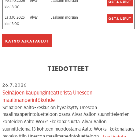
Pe 2.10.2026
Alvar
Jääkärin morsian
Osta liput
18:00
La 3.10.2026
Alvar
Jääkärin morsian
Osta liput
13:00
Katso aikataulut
Tiedotteet
26.7.2026
Seinäjoen kaupunginteatterista Unescon
maailmanperintökohde
Seinäjoen Aalto-keskus on hyväksytty Unescon
maailmanperintöluetteloon osana Alvar Aallon suunnittelemien
kohteiden Aalto Works -kokonaisuutta. Alvar Aallon
suunnittelema 13 kohteen muodostama Aalto Works -kokonaisuus
hyväksyttiin Unescon maailmaperintöluetteloon...