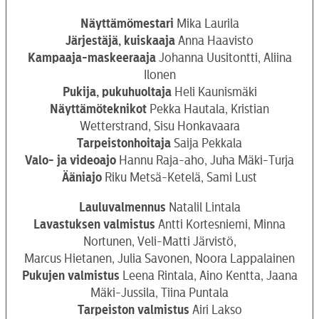
Näyttämömestari
Mika Laurila
Järjestäjä, kuiskaaja
Anna Haavisto
Kampaaja-maskeeraaja
Johanna Uusitontti, Aliina
Ilonen
Pukija, pukuhuoltaja
Heli Kaunismäki
Näyttämöteknikot
Pekka Hautala, Kristian
Wetterstrand, Sisu Honkavaara
Tarpeistonhoitaja
Saija Pekkala
Valo- ja videoajo
Hannu Raja-aho, Juha Mäki-Turja
Ääniajo
Riku Metsä-Ketelä, Sami Lust
Lauluvalmennus
Natalil Lintala
Lavastuksen valmistus
Antti Kortesniemi, Minna
Nortunen, Veli-Matti Järvistö,
Marcus Hietanen, Julia Savonen, Noora Lappalainen
Pukujen valmistus
Leena Rintala, Aino Kentta, Jaana
Mäki-Jussila, Tiina Puntala
Tarpeiston valmistus
Airi Lakso