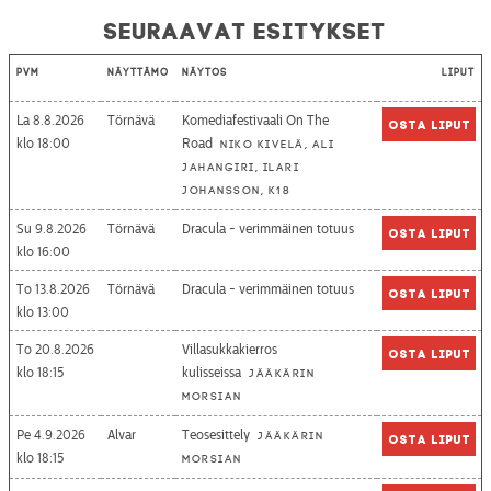
Seuraavat esitykset
Pvm
Näyttämö
Näytös
Liput
La 8.8.2026
Törnävä
Komediafestivaali On The
Osta liput
18:00
Road
Niko Kivelä, Ali
Jahangiri, Ilari
Johansson, K18
Su 9.8.2026
Törnävä
Dracula - verimmäinen totuus
Osta liput
16:00
To 13.8.2026
Törnävä
Dracula - verimmäinen totuus
Osta liput
13:00
To 20.8.2026
Villasukkakierros
Osta liput
18:15
kulisseissa
Jääkärin
morsian
Pe 4.9.2026
Alvar
Teosesittely
Jääkärin
Osta liput
18:15
morsian