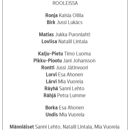
ROOLEISSA
Ronja
Kaisla Ollila
Birk
Jussi Lukács
Matias
Jukka Puronlahti
Loviisa
Natalil Lintala
Kalju-Pietu
Timo Luoma
Pikku-Plootu
Jani Johansson
Rontti
Jussi Jätinvuori
Lorvi
Esa Ahonen
Lärvi
Mia Vuorela
Räyhä
Sanni Lehto
Rähjä
Petra Lumme
Borka
Esa Ahonen
Undis
Mia Vuorela
Männiäiset
Sanni Lehto, Natalil Lintala, Mia Vuorela