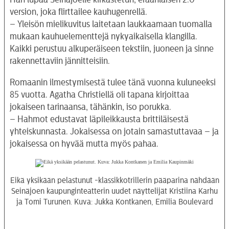
version, joka flirttailee kauhugenrellä.
– Yleisön mielikuvitus laitetaan laukkaamaan tuomalla
mukaan kauhuelementtejä nykyaikaisella klangilla.
Kaikki perustuu alkuperäiseen tekstiin, juoneen ja sinne
rakennettaviin jännitteisiin.
Romaanin ilmestymisestä tulee tänä vuonna kuluneeksi
85 vuotta. Agatha Christiellä oli tapana kirjoittaa
jokaiseen tarinaansa, tähänkin, iso porukka.
– Hahmot edustavat läpileikkausta brittiläisestä
yhteiskunnasta. Jokaisessa on jotain samastuttavaa – ja
jokaisessa on hyvää mutta myös pahaa.
Eikä yksikään pelastunut -klassikkotrillerin pääparina nähdään
Seinäjoen kaupunginteatterin uudet näyttelijät Kristiina Karhu
ja Tomi Turunen. Kuva: Jukka Kontkanen, Emilia Boulevard