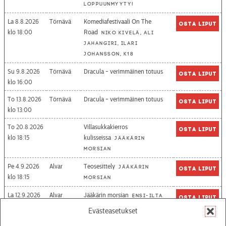
loppuunmyyty!
La 8.8.2026
Törnävä
Komediafestivaali On The
Osta liput
18:00
Road
Niko Kivelä, Ali
Jahangiri, Ilari
Johansson, K18
Su 9.8.2026
Törnävä
Dracula - verimmäinen totuus
Osta liput
16:00
To 13.8.2026
Törnävä
Dracula - verimmäinen totuus
Osta liput
13:00
To 20.8.2026
Villasukkakierros
Osta liput
18:15
kulisseissa
Jääkärin
morsian
Pe 4.9.2026
Alvar
Teosesittely
Jääkärin
Osta liput
18:15
morsian
La 12.9.2026
Alvar
Jääkärin morsian
Ensi-ilta
Osta liput
18:00
Evästeasetukset
Pe 18.9.2026
Alvar
Jääkärin morsian
Täynnä