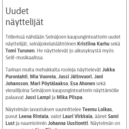
Uudet
näyttelijät
Trillerissä nähdään Seinäjoen kaupunginteatterin uudet
näyttelijät, seinäjokelaislähtöinen
Kristiina Karhu
sekä
Tomi Turunen
. He näyttelevät jo alkusyksystä myös
Seili
-musikaalissa.
Tarinan muita mehukkaita rooleja näyttelevät
Jukka
Puronlahti
,
Mia Vuorela
,
Jussi Jätinvuori
,
Jani
Johansson
,
Mari Pöytälaakso
,
Esa
Ahonen
sekä
vierailijoina Seinäjoen kaupunginteatterin näyttämölle
palaavat
Jussi Lampi
ja
Mika Piispa
.
Näytelmän lavastuksen suunnittelee
Teemu Loikas
,
puvut
Leena Rintala
, valot
Lauri Virkkala
, äänet
Sami
Lust
ja naamioinnin
Johanna Uusitontti
. Näytelmän on