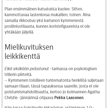
Pian ensimmäinen kutsutuista kuolee. Sitten,
kammottavaa lastenlorua mukaillen, toinen. Aina
samalla rikkoutuu yksi kartanon kymmenestä
posliinisotilaasta, kunnes koristefiguureista ei ole
yhtäkään jäljellä.
Mielikuvituksen
leikkikenttä
Eikä yksikään pelastunut
-tarinassa on psykologisen
trillerin piirteitä.
– Kymmenen toisilleen tuntematonta henkilöä suljetaan
samaan tilaan, tässä tapauksessa saarelle, josta ei ole
poistumismahdollisuutta, kertoo jo kolmannen Agatha
Christie -jännärinsä ohjaava
Pekka Laasonen
.
Hän lupaa Seinäjoelle kirkastetun, eräänlaisen 2.0-