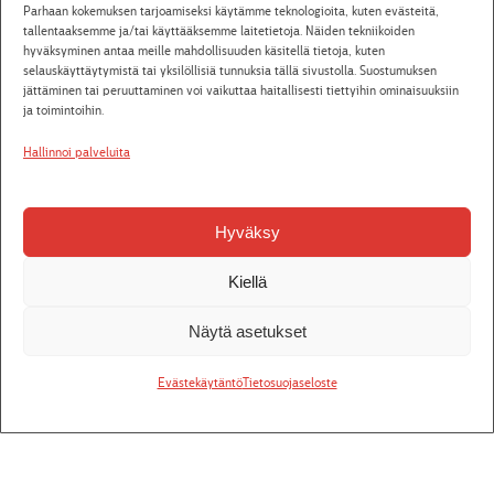
Parhaan kokemuksen tarjoamiseksi käytämme teknologioita, kuten evästeitä,
18:00
tallentaaksemme ja/tai käyttääksemme laitetietoja. Näiden tekniikoiden
hyväksyminen antaa meille mahdollisuuden käsitellä tietoja, kuten
La 19.9.2026
Alvar
Jääkärin morsian
S-
Osta liput
selauskäyttäytymistä tai yksilöllisiä tunnuksia tällä sivustolla. Suostumuksen
13:00
etunäytös 41 €
jättäminen tai peruuttaminen voi vaikuttaa haitallisesti tiettyihin ominaisuuksiin
ja toimintoihin.
La 19.9.2026
Alvar
Jääkärin morsian
Osta liput
18:00
Hallinnoi palveluita
Pe 25.9.2026
Alvar
Jääkärin morsian
Osta liput
12:00
Hyväksy
Pe 25.9.2026
Alvar
Jääkärin morsian
Osta liput
18:00
Kiellä
La 26.9.2026
Alvar
Jääkärin morsian
Osta liput
13:00
Näytä asetukset
Ti 29.9.2026
Villasukkakierros kulisseissa
39
Osta liput
18:15
Evästekäytäntö
Tietosuojaseloste
askelta
Pe 2.10.2026
Alvar
Jääkärin morsian
Osta liput
18:00