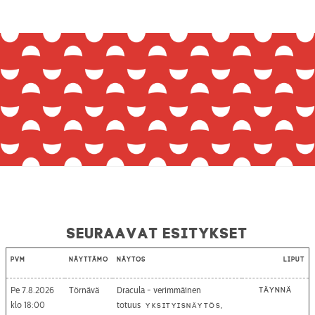
Seuraavat esitykset
Pvm
Näyttämö
Näytös
Liput
Pe 7.8.2026
Törnävä
Dracula - verimmäinen
Täynnä
18:00
totuus
Yksityisnäytös,