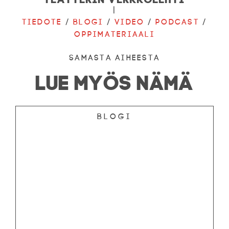
|
Tiedote
/
Blogi
/
Video
/
Podcast
/
Oppimateriaali
Samasta aiheesta
LUE MYÖS NÄMÄ
Blogi
OHJELMISTO
LIPUT
AIKATAULUT
RYHMILLE
PALVELUT
TEATTERI