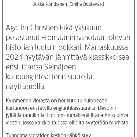
Jukka Kontkanen, Emilia Boulevard
Agatha Christien Eikä yksikään
pelastunut -romaanin sanotaan olevan
historian luetuin dekkari. Marraskuussa
2024 hyytävän jännittävä klassikko saa
ensi-iltansa Seinäjoen
kaupunginteatterin suurella
näyttämöllä.
Kymmenen vierasta on houkuteltu hulppeaan
kartanoon eristetyllä englantilaissaarella, Devonin
jylhällä rannikolla. Heti ensimmäisenä iltana he kuulevat
viestin, jossa kaikkia talossa olijoita syytetään murhista.
Tunnelma vieraiden kesken sähköistyy.