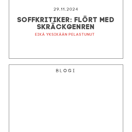
29.11.2024
KESÄTEATTERI
SOFFKRITIKER: FLÖRT MED
YHTEYS
SKRÄCKGENREN
Eikä yksikään pelastunut
Tiedotteet
—
Medialle
Tietosuojalausunto
Blogi