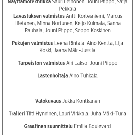
Näyttämötekniikka
Sauli Leinonen, Jouni Piippo, Saija
Pekkala
Lavastuksen valmistus
Antti Kortesniemi, Marcus
Hietanen, Minna Nortunen, Keijo Kulmala, Sanna
Rauhala, Jouni Piippo, Seppo Koskinen
Pukujen valmistus
Leena Rintala, Aino Kentta, Eija
Koski, Jaana Mäki-Jussila
Tarpeiston valmistus
Airi Lakso, Jouni Piippo
Lastenhoitaja
Aino Tuhkala
Valokuvaus
Jukka Kontkanen
Traileri
Tiiti Hynninen, Lauri Virkkala, Juha Mäki-Turja
Graafinen suunnittelu
Emilia Boulevard