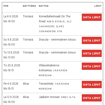
Pvm
Näyttämö
Näytös
Liput
La 8.8.2026
Törnävä
Komediafestivaali On The
Osta liput
18:00
Road
Niko Kivelä, Ali
Jahangiri, Ilari
Johansson, K18
Su 9.8.2026
Törnävä
Dracula - verimmäinen totuus
Osta liput
16:00
To 13.8.2026
Törnävä
Dracula - verimmäinen totuus
Osta liput
13:00
To 20.8.2026
Villasukkakierros
Osta liput
18:15
kulisseissa
Jääkärin
morsian
Pe 4.9.2026
Alvar
Teosesittely
Jääkärin
Osta liput
18:15
morsian
La 12.9.2026
Alvar
Jääkärin morsian
Ensi-ilta
Osta liput
18:00