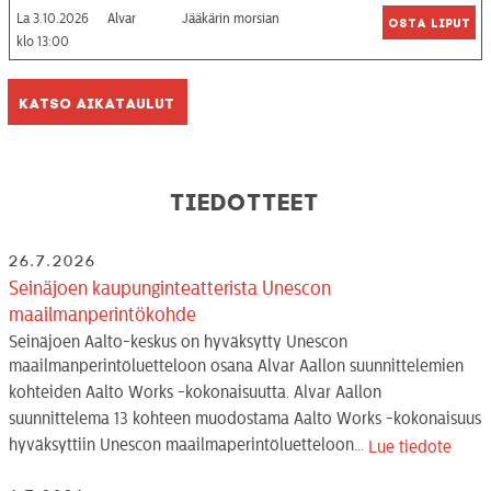
La 3.10.2026
Alvar
Jääkärin morsian
Osta liput
13:00
Katso aikataulut
Tiedotteet
26.7.2026
Seinäjoen kaupunginteatterista Unescon
maailmanperintökohde
Seinäjoen Aalto-keskus on hyväksytty Unescon
maailmanperintöluetteloon osana Alvar Aallon suunnittelemien
kohteiden Aalto Works -kokonaisuutta. Alvar Aallon
suunnittelema 13 kohteen muodostama Aalto Works -kokonaisuus
hyväksyttiin Unescon maailmaperintöluetteloon...
Lue tiedote