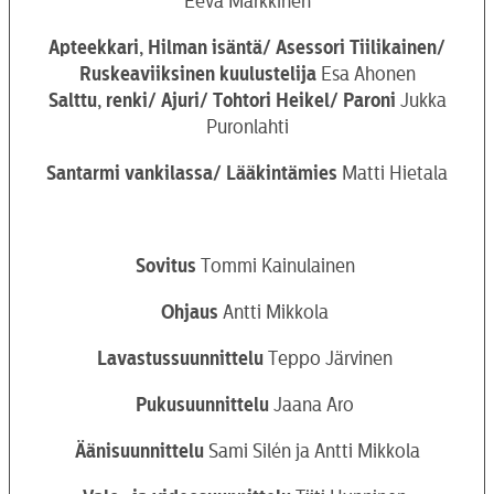
Eeva Markkinen
Apteekkari, Hilman isäntä/
Asessori Tiilikainen/
Ruskeaviiksinen kuulustelija
Esa Ahonen
Salttu, renki/
Ajuri/ Tohtori Heikel/ Paroni
Jukka
Puronlahti
Santarmi vankilassa/ Lääkintämies
Matti Hietala
Sovitus
Tommi Kainulainen
Ohjaus
Antti Mikkola
Lavastussuunnittelu
Teppo Järvinen
Pukusuunnittelu
Jaana Aro
Äänisuunnittelu
Sami Silén ja Antti Mikkola