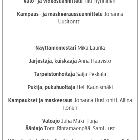
Valo- ja videosuunnittelu
Tiiti Hynninen
Kampaus- ja maskeeraussuunnittelu
Johanna
Uusitontti
Näyttämömestari
Mika Laurila
Järjestäjä, kuiskaaja
Anna Haavisto
Tarpeistonhoitaja
Saija Pekkala
Pukija, pukuhuoltaja
Heli Kaunismäki
Kampaukset ja maskeeraus
Johanna Uusitontti, Aliina
Ilonen
Valoajo
Juha Mäki-Turja
Ääniajo
Tomi Rintamäenpää, Sami Lust