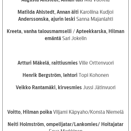
Matilda Ahlstedt, Annan äiti
Karoliina Kudjoi
Anderssonska, ajurin leski
Sanna Majanlahti
Kreeta,
vanha
talousmamselli
/
Apteekkarska, Hilman
emäntä
Sari Jokelin
Artturi Mäkelä, raittiusmies
Ville Orttenvuori
Henrik Bergström, lehtori
Topi Kohonen
Veikko Rantamäki,
kirvesmies
Jussi Jätinvuori
Voitto, Hilman poika
Viljami Käpyaho/Konsta Niemelä
Neiti
Holmström, ompelijatar/Lankomies/ Hoitajatar