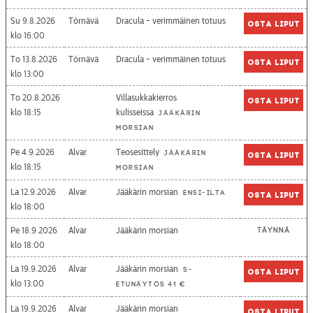
Su 9.8.2026
Törnävä
Dracula - verimmäinen totuus
Osta liput
16:00
To 13.8.2026
Törnävä
Dracula - verimmäinen totuus
Osta liput
13:00
To 20.8.2026
Villasukkakierros
Osta liput
18:15
kulisseissa
Jääkärin
morsian
Pe 4.9.2026
Alvar
Teosesittely
Jääkärin
Osta liput
18:15
morsian
La 12.9.2026
Alvar
Jääkärin morsian
Ensi-ilta
Osta liput
18:00
Pe 18.9.2026
Alvar
Jääkärin morsian
Täynnä
18:00
La 19.9.2026
Alvar
Jääkärin morsian
S-
Osta liput
13:00
etunäytös 41 €
La 19.9.2026
Alvar
Jääkärin morsian
Osta liput