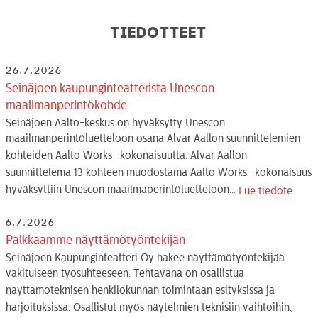
Tiedotteet
26.7.2026
Seinäjoen kaupunginteatterista Unescon
maailmanperintökohde
Seinäjoen Aalto-keskus on hyväksytty Unescon
maailmanperintöluetteloon osana Alvar Aallon suunnittelemien
kohteiden Aalto Works -kokonaisuutta. Alvar Aallon
suunnittelema 13 kohteen muodostama Aalto Works -kokonaisuus
hyväksyttiin Unescon maailmaperintöluetteloon...
Lue tiedote
6.7.2026
Palkkaamme näyttämötyöntekijän
Seinäjoen Kaupunginteatteri Oy hakee näyttämötyöntekijää
vakituiseen työsuhteeseen. Tehtävänä on osallistua
näyttämöteknisen henkilökunnan toimintaan esityksissä ja
harjoituksissa. Osallistut myös näytelmien teknisiin vaihtoihin,