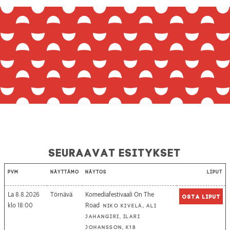
Seuraavat esitykset
Pvm
Näyttämö
Näytös
Liput
La 8.8.2026
Törnävä
Komediafestivaali On The
Osta liput
18:00
Road
Niko Kivelä, Ali
Jahangiri, Ilari
Johansson, K18