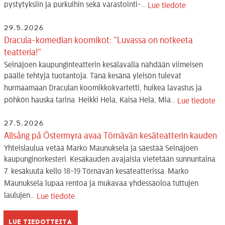
pystytyksiin ja purkuihin sekä varastointi-...
Lue tiedote
29.5.2026
Dracula-komedian koomikot: ”Luvassa on notkeeta
teatteria!”
Seinäjoen kaupunginteatterin kesälavalla nähdään viimeisen
päälle tehtyjä tuotantoja. Tänä kesänä yleisön tulevat
hurmaamaan Draculan koomikkokvartetti, huikea lavastus ja
pöhkön hauska tarina. Heikki Hela, Kaisa Hela, Mia...
Lue tiedote
27.5.2026
Allsång på Östermyra avaa Törnävän kesäteatterin kauden
Yhteislaulua vetää Marko Maunuksela ja säestää Seinäjoen
kaupunginorkesteri. Kesäkauden avajaisia vietetään sunnuntaina
7. kesäkuuta kello 18-19 Törnävän kesäteatterissa. Marko
Maunuksela lupaa rentoa ja mukavaa yhdessäoloa tuttujen
laulujen...
Lue tiedote
Lue tiedotteita