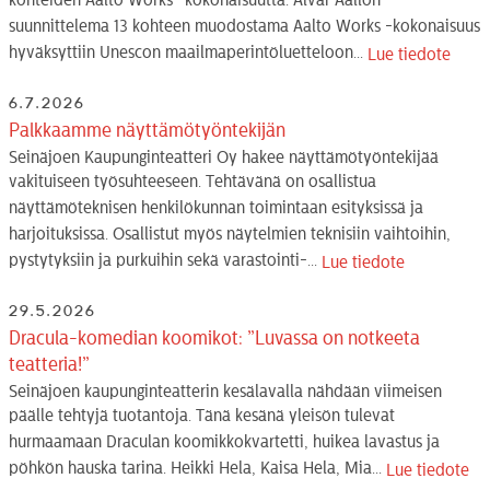
kohteiden Aalto Works -kokonaisuutta. Alvar Aallon
suunnittelema 13 kohteen muodostama Aalto Works -kokonaisuus
hyväksyttiin Unescon maailmaperintöluetteloon...
Lue tiedote
6.7.2026
Palkkaamme näyttämötyöntekijän
Seinäjoen Kaupunginteatteri Oy hakee näyttämötyöntekijää
vakituiseen työsuhteeseen. Tehtävänä on osallistua
näyttämöteknisen henkilökunnan toimintaan esityksissä ja
harjoituksissa. Osallistut myös näytelmien teknisiin vaihtoihin,
pystytyksiin ja purkuihin sekä varastointi-...
Lue tiedote
29.5.2026
Dracula-komedian koomikot: ”Luvassa on notkeeta
teatteria!”
Seinäjoen kaupunginteatterin kesälavalla nähdään viimeisen
päälle tehtyjä tuotantoja. Tänä kesänä yleisön tulevat
hurmaamaan Draculan koomikkokvartetti, huikea lavastus ja
pöhkön hauska tarina. Heikki Hela, Kaisa Hela, Mia...
Lue tiedote