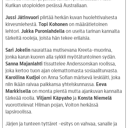
Kurikan utopioiden perässä Australiaan.
Jussi Jätinvuori
piirtää herkän kuvan huolehtivaisesta
kirvesmiehestä.
Topi Kohonen
on määrätietoinen
lehtori.
Jukka Puronlahdella
on useita tarinan kannalta
tärkeitä rooleja, joista hän tekee erilaisia.
Sari Jokelin
naurattaa mutisevana Kreeta-muorina,
jonka karun kuoren alla sykkii myötätuntoinen sydän.
Sanna Majanlahti
tissuttelee Anderssonskan roolissa,
joka kertoo tuon ajan olemattomasta sosiaaliturvasta.
Karoliina Kudjoi
on Anna Sofian märisevä leskiäiti, joka
niin ikään raivaa paikkansa yhteiskunnassa.
Eeva
Markkisella
on monta pientä mutta ajankuvan kannalta
tärkeää roolia.
Viljami Käpyaho
ja
Konsta Niemelä
vuorottelevat Hilman pojan, Voiton herkässä
lapsiroolissa.
Järjen ja tunteen tyttäret -esitys on vahvaa, sanalle ja