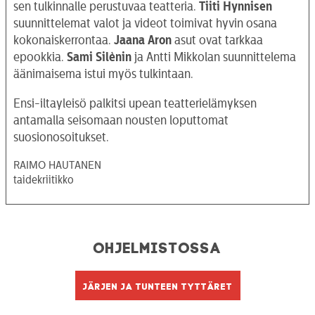
sen tulkinnalle perustuvaa teatteria.
Tiiti Hynnisen
suunnittelemat valot ja videot toimivat hyvin osana
kokonaiskerrontaa.
Jaana Aron
asut ovat tarkkaa
epookkia.
Sami Silènin
ja Antti Mikkolan suunnittelema
äänimaisema istui myös tulkintaan.
Ensi-iltayleisö palkitsi upean teatterielämyksen
antamalla seisomaan nousten loputtomat
suosionosoitukset.
RAIMO HAUTANEN
taidekriitikko
OHJELMISTO
LIPUT
Ohjelmistossa
AIKATAULUT
RYHMILLE
Järjen ja tunteen tyttäret
PALVELUT