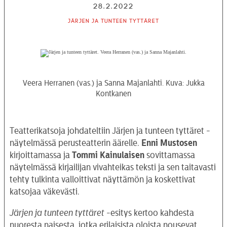
28.2.2022
Järjen ja tunteen tyttäret
Veera Herranen (vas.) ja Sanna Majanlahti. Kuva: Jukka
Kontkanen
Teatterikatsoja johdateltiin Järjen ja tunteen tyttäret -
näytelmässä perusteatterin äärelle.
Enni Mustosen
kirjoittamassa ja
Tommi Kainulaisen
sovittamassa
näytelmässä kirjailijan vivahteikas teksti ja sen taitavasti
tehty tulkinta valloittivat näyttämön ja koskettivat
katsojaa väkevästi.
Järjen ja tunteen tyttäret
-esitys kertoo kahdesta
nuoresta naisesta, jotka erilaisista oloista nousevat