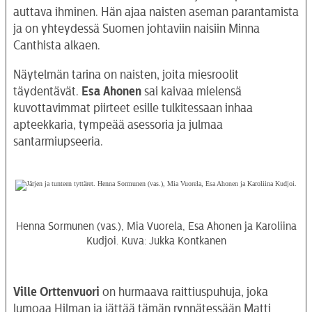
auttava ihminen. Hän ajaa naisten aseman parantamista
ja on yhteydessä Suomen johtaviin naisiin Minna
Canthista alkaen.
Näytelmän tarina on naisten, joita miesroolit
täydentävät.
Esa Ahonen
sai kaivaa mielensä
kuvottavimmat piirteet esille tulkitessaan inhaa
apteekkaria, tympeää asessoria ja julmaa
santarmiupseeria.
Henna Sormunen (vas.), Mia Vuorela, Esa Ahonen ja Karoliina
Kudjoi. Kuva: Jukka Kontkanen
Ville Orttenvuori
on hurmaava raittiuspuhuja, joka
lumoaa Hilman ja jättää tämän rynnätessään Matti