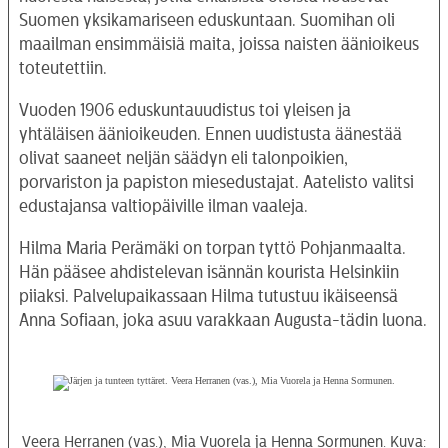
Suomen yksikamariseen eduskuntaan. Suomihan oli
maailman ensimmäisiä maita, joissa naisten äänioikeus
toteutettiin.
Vuoden 1906 eduskuntauudistus toi yleisen ja
yhtäläisen äänioikeuden. Ennen uudistusta äänestää
olivat saaneet neljän säädyn eli talonpoikien,
porvariston ja papiston miesedustajat. Aatelisto valitsi
edustajansa valtiopäiville ilman vaaleja.
Hilma Maria Perämäki on torpan tyttö Pohjanmaalta.
Hän pääsee ahdistelevan isännän kourista Helsinkiin
piiaksi. Palvelupaikassaan Hilma tutustuu ikäiseensä
Anna Sofiaan, joka asuu varakkaan Augusta-tädin luona.
Veera Herranen (vas.), Mia Vuorela ja Henna Sormunen. Kuva: