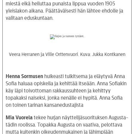
miestä eikä heiluttaa punaista lippua vuoden 1905
yleislakon aikana. Päättäväisesti hän lähtee ehdolle ja
valitaan eduskuntaan.
Veera Herranen ja Ville Orttenvuori. Kuva: Jukka Kontkanen
Henna Sormusen
huikeasti tulkitsema ja eläytyvä Anna
Sofia haluaa opiskella ja kehittää itseään. Anna Sofiakin
käy läpi toivottoman rakkaussuhteen ja kehittyy
topakaksi naiseksi, jonka nenälle ei hypitä. Anna Sofia
on toinen tarinan kansanedustajista
Mia Vuorela
tekee hurjan näyttelijäsuorituksen Augusta-
tädin roolissa. Topakka Augusta on vaativa, pelottava
mutta kuitenkin oikeudenmukainen ja lähimpiään