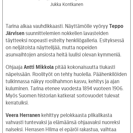
Jukka Kontkanen
Tarina alkaa vauhdikkaasti. Näyttämölle vyöryy
Teppo
Järvisen
suunnittelemien nokkelien lavasteiden
täytteeksi nopeasti esitelty henkilögalleria. Esityksessä
on neljätoista näyttelijää, mutta nopeiden
asunvaihtojen ansiosta heitä luulisi olevan kymmeniä.
Ohjaaja
Antti Mikkola
pitää kokonaisuutta tiukasti
näpeissään. Roolityöt on tehty huolella. Päähenkilöiden
tulkinnassa näkyy roolihahmon kasvu, kehitys ja ajan
kuluminen. Tarina etenee vuodesta 1894 vuoteen 1906.
Myös Suomen historian katkerat sortovuodet tulevat
kerratuiksi.
Veera Herranen
kehittyy pelokkaasta piikalikasta
vahvasti tuntevaksi ja elämäänsä ohjaavaksi nuoreksi
naiseksi. Herrasen Hilma ei epäröi rakastua, vaihtaa