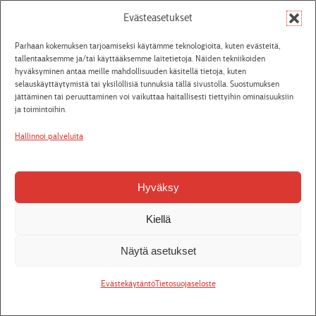
Evästeasetukset
Pvm
Näyttämö
Näytös
Liput
Parhaan kokemuksen tarjoamiseksi käytämme teknologioita, kuten evästeitä,
Su 9.8.2026
Törnävä
Dracula - verimmäinen totuus
Osta liput
tallentaaksemme ja/tai käyttääksemme laitetietoja. Näiden tekniikoiden
16:00
hyväksyminen antaa meille mahdollisuuden käsitellä tietoja, kuten
selauskäyttäytymistä tai yksilöllisiä tunnuksia tällä sivustolla. Suostumuksen
To 13.8.2026
Törnävä
Dracula - verimmäinen totuus
Osta liput
jättäminen tai peruuttaminen voi vaikuttaa haitallisesti tiettyihin ominaisuuksiin
13:00
ja toimintoihin.
To 20.8.2026
Villasukkakierros
Osta liput
Hallinnoi palveluita
18:15
kulisseissa
Jääkärin
morsian
Hyväksy
Pe 4.9.2026
Alvar
Teosesittely
Jääkärin
Osta liput
18:15
morsian
Kiellä
La 12.9.2026
Alvar
Jääkärin morsian
Ensi-ilta
Osta liput
18:00
Näytä asetukset
Pe 18.9.2026
Alvar
Jääkärin morsian
Täynnä
18:00
Evästekäytäntö
Tietosuojaseloste
La 19.9.2026
Alvar
Jääkärin morsian
S-
Osta liput