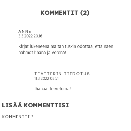
TEATTERI
Kommentit (2)
KESÄTEATTERI
YHTEYS
Anne
3.3.2022 20:16
Kirjat lukeneena maltan tuskin odottaa, että näen
hahmot lihana ja verenä!
Tiedotteet
—
Medialle
Tietosuojalausunto
teatterin tiedotus
11.3.2022 08:51
Ihanaa, tervetuloa!
Lisää kommenttisi
Kommentti
*