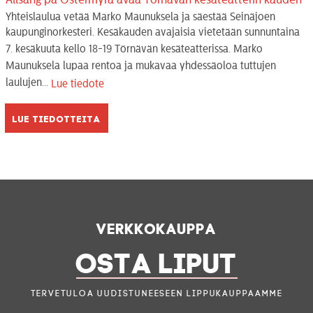
Yhteislaulua vetää Marko Maunuksela ja säestää Seinäjoen
kaupunginorkesteri. Kesäkauden avajaisia vietetään sunnuntaina
7. kesäkuuta kello 18-19 Törnävän kesäteatterissa. Marko
Maunuksela lupaa rentoa ja mukavaa yhdessäoloa tuttujen
laulujen...
Lue tiedote
Lue tiedotteita
Verkkokauppa
OSTA LIPUT
Tervetuloa uudistuneeseen lippukauppaamme