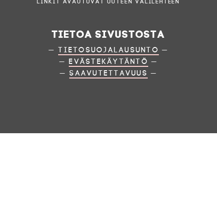
Linkit avautuvat uuteen välilehteen
Tietoa sivustosta
—
Tietosuojalausunto
—
—
Evästekäytäntö
—
—
Saavutettavuus
—