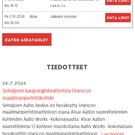
Osta liput
18:15
askelta
Pe 2.10.2026
Alvar
Jääkärin morsian
Osta liput
18:00
Katso aikataulut
Tiedotteet
26.7.2026
Seinäjoen kaupunginteatterista Unescon
maailmanperintökohde
Seinäjoen Aalto-keskus on hyväksytty Unescon
maailmanperintöluetteloon osana Alvar Aallon suunnittelemien
kohteiden Aalto Works -kokonaisuutta. Alvar Aallon
suunnittelema 13 kohteen muodostama Aalto Works -kokonaisuus
hyväksyttiin Unescon maailmaperintöluetteloon...
Lue tiedote