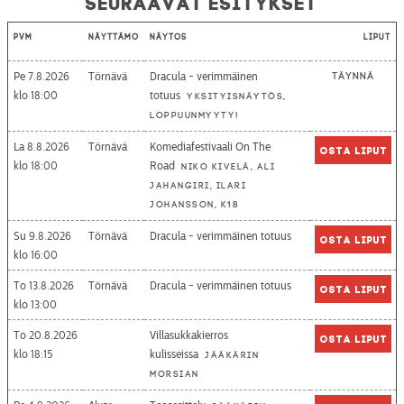
Seuraavat esitykset
Pvm
Näyttämö
Näytös
Liput
Pe 7.8.2026
Törnävä
Dracula - verimmäinen
Täynnä
18:00
totuus
Yksityisnäytös,
loppuunmyyty!
La 8.8.2026
Törnävä
Komediafestivaali On The
Osta liput
18:00
Road
Niko Kivelä, Ali
Jahangiri, Ilari
Johansson, K18
Su 9.8.2026
Törnävä
Dracula - verimmäinen totuus
Osta liput
16:00
To 13.8.2026
Törnävä
Dracula - verimmäinen totuus
Osta liput
13:00
To 20.8.2026
Villasukkakierros
Osta liput
18:15
kulisseissa
Jääkärin
morsian