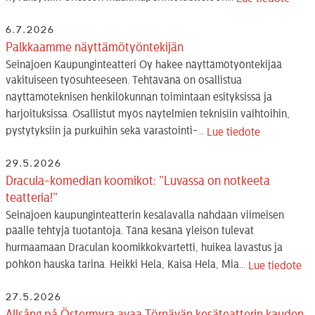
6.7.2026
Palkkaamme näyttämötyöntekijän
Seinäjoen Kaupunginteatteri Oy hakee näyttämötyöntekijää
vakituiseen työsuhteeseen. Tehtävänä on osallistua
näyttämöteknisen henkilökunnan toimintaan esityksissä ja
harjoituksissa. Osallistut myös näytelmien teknisiin vaihtoihin,
pystytyksiin ja purkuihin sekä varastointi-...
Lue tiedote
29.5.2026
Dracula-komedian koomikot: ”Luvassa on notkeeta
teatteria!”
Seinäjoen kaupunginteatterin kesälavalla nähdään viimeisen
päälle tehtyjä tuotantoja. Tänä kesänä yleisön tulevat
hurmaamaan Draculan koomikkokvartetti, huikea lavastus ja
pöhkön hauska tarina. Heikki Hela, Kaisa Hela, Mia...
Lue tiedote
27.5.2026
Allsång på Östermyra avaa Törnävän kesäteatterin kauden