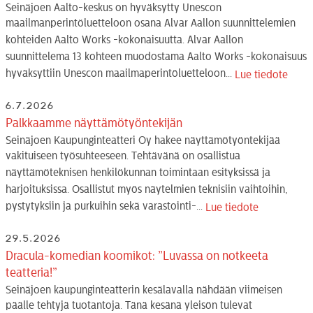
Seinäjoen Aalto-keskus on hyväksytty Unescon
maailmanperintöluetteloon osana Alvar Aallon suunnittelemien
kohteiden Aalto Works -kokonaisuutta. Alvar Aallon
suunnittelema 13 kohteen muodostama Aalto Works -kokonaisuus
hyväksyttiin Unescon maailmaperintöluetteloon...
Lue tiedote
6.7.2026
Palkkaamme näyttämötyöntekijän
Seinäjoen Kaupunginteatteri Oy hakee näyttämötyöntekijää
vakituiseen työsuhteeseen. Tehtävänä on osallistua
näyttämöteknisen henkilökunnan toimintaan esityksissä ja
harjoituksissa. Osallistut myös näytelmien teknisiin vaihtoihin,
pystytyksiin ja purkuihin sekä varastointi-...
Lue tiedote
29.5.2026
Dracula-komedian koomikot: ”Luvassa on notkeeta
teatteria!”
Seinäjoen kaupunginteatterin kesälavalla nähdään viimeisen
päälle tehtyjä tuotantoja. Tänä kesänä yleisön tulevat