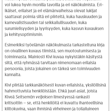
voi lukea hyvin monilla tavoilla ja eri näkökulmista. Eri-
ikäiset, erilaiset ja eri elämänvaiheissa olevat lukijat
saattavat poimia siitä eri piirteitä, kuka hauskuuden ja
karnevalistisuuden tai seikkailullisuuden, kuka
surumielisyyden ja lyyrisyyden, kuka kasvun kuvauksen
ja kehitysoptimismin.
Esimerkiksi työelämän näkökulmasta tarkasteltuna kirja
on oivallinen kuvaus tiimistä, sen muotoutumisesta ja
toiminnasta. Mainiosti Kivi kuvaa nykyistäkin käsitystä
siitä, että ryhmässä tarvitaan nimenomaan erilaisia
persoonia, joista jokainen on tärkeä sen toimivuuden
kannalta.
Kivi piirtää tarkkanäköisesti kuvan erilaisista, yksilöllisinä
hahmottuvista henkilöistään. Ehkä juuri asiat, joista
Kiveä
Seitsemän veljeksen
ilmestyessä rankasti
kritisoitiin – se, että henkilöitä ei kuvattu ihanteellisina
kiiltokuvina, vaan ihmisinä virheineen ja toilailuineen