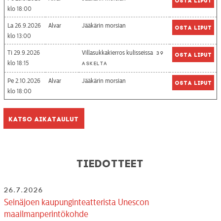
18:00
La 26.9.2026
Alvar
Jääkärin morsian
Osta liput
13:00
Ti 29.9.2026
Villasukkakierros kulisseissa
39
Osta liput
18:15
askelta
Pe 2.10.2026
Alvar
Jääkärin morsian
Osta liput
18:00
Katso aikataulut
Tiedotteet
26.7.2026
Seinäjoen kaupunginteatterista Unescon
maailmanperintökohde