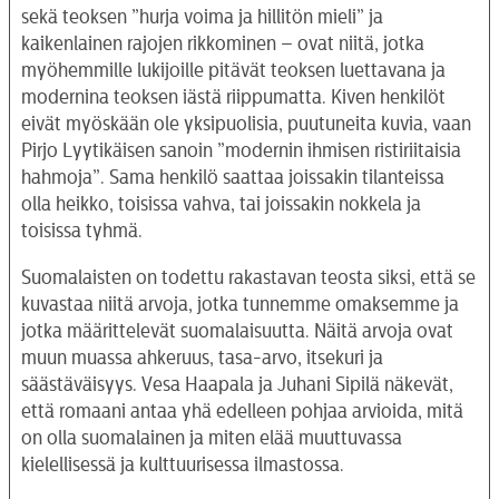
sekä teoksen ”hurja voima ja hillitön mieli” ja
kaikenlainen rajojen rikkominen – ovat niitä, jotka
myöhemmille lukijoille pitävät teoksen luettavana ja
modernina teoksen iästä riippumatta. Kiven henkilöt
eivät myöskään ole yksipuolisia, puutuneita kuvia, vaan
Pirjo Lyytikäisen sanoin ”modernin ihmisen ristiriitaisia
hahmoja”. Sama henkilö saattaa joissakin tilanteissa
olla heikko, toisissa vahva, tai joissakin nokkela ja
toisissa tyhmä.
Suomalaisten on todettu rakastavan teosta siksi, että se
kuvastaa niitä arvoja, jotka tunnemme omaksemme ja
jotka määrittelevät suomalaisuutta. Näitä arvoja ovat
muun muassa ahkeruus, tasa-arvo, itsekuri ja
säästäväisyys. Vesa Haapala ja Juhani Sipilä näkevät,
että romaani antaa yhä edelleen pohjaa arvioida, mitä
on olla suomalainen ja miten elää muuttuvassa
kielellisessä ja kulttuurisessa ilmastossa.