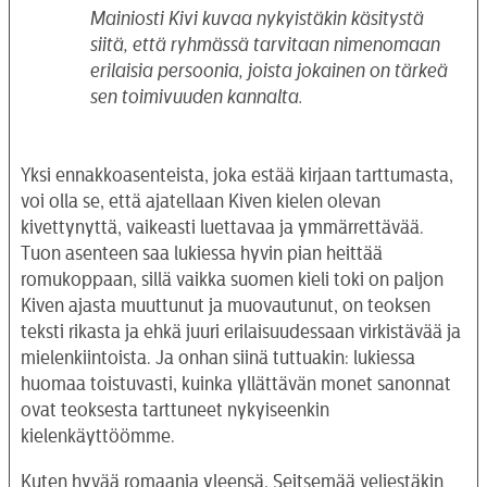
Mainiosti Kivi kuvaa nykyistäkin käsitystä
siitä, että ryhmässä tarvitaan nimenomaan
erilaisia persoonia, joista jokainen on tärkeä
sen toimivuuden kannalta.
Yksi ennakkoasenteista, joka estää kirjaan tarttumasta,
voi olla se, että ajatellaan Kiven kielen olevan
kivettynyttä, vaikeasti luettavaa ja ymmärrettävää.
Tuon asenteen saa lukiessa hyvin pian heittää
romukoppaan, sillä vaikka suomen kieli toki on paljon
Kiven ajasta muuttunut ja muovautunut, on teoksen
teksti rikasta ja ehkä juuri erilaisuudessaan virkistävää ja
mielenkiintoista. Ja onhan siinä tuttuakin: lukiessa
huomaa toistuvasti, kuinka yllättävän monet sanonnat
ovat teoksesta tarttuneet nykyiseenkin
kielenkäyttöömme.
Kuten hyvää romaania yleensä, Seitsemää veljestäkin