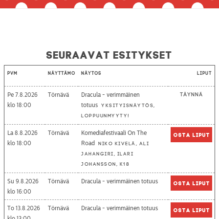
Seuraavat esitykset
Pvm
Näyttämö
Näytös
Liput
Pe 7.8.2026
Törnävä
Dracula - verimmäinen
Täynnä
18:00
totuus
Yksityisnäytös,
loppuunmyyty!
La 8.8.2026
Törnävä
Komediafestivaali On The
Osta liput
18:00
Road
Niko Kivelä, Ali
Jahangiri, Ilari
Johansson, K18
Su 9.8.2026
Törnävä
Dracula - verimmäinen totuus
Osta liput
16:00
To 13.8.2026
Törnävä
Dracula - verimmäinen totuus
Osta liput
13:00