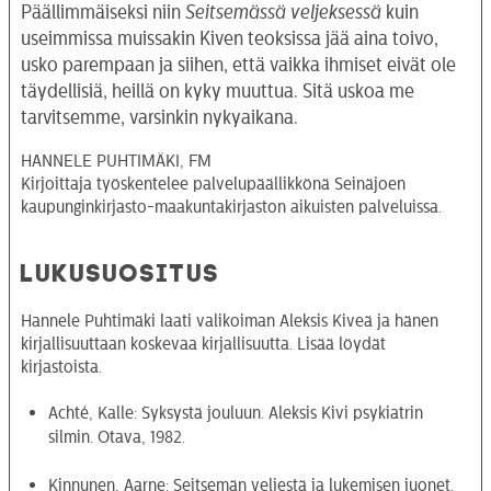
Päällimmäiseksi niin
Seitsemässä veljeksessä
kuin
useimmissa muissakin Kiven teoksissa jää aina toivo,
usko parempaan ja siihen, että vaikka ihmiset eivät ole
täydellisiä, heillä on kyky muuttua. Sitä uskoa me
tarvitsemme, varsinkin nykyaikana.
HANNELE PUHTIMÄKI, FM
Kirjoittaja työskentelee palvelupäällikkönä Seinäjoen
kaupunginkirjasto-maakuntakirjaston aikuisten palveluissa.
LUKUSUOSITUS
Hannele Puhtimäki laati valikoiman Aleksis Kiveä ja hänen
kirjallisuuttaan koskevaa kirjallisuutta. Lisää löydät
kirjastoista.
Achté, Kalle: Syksystä jouluun. Aleksis Kivi psykiatrin
silmin. Otava, 1982.
Kinnunen, Aarne: Seitsemän veljestä ja lukemisen juonet.