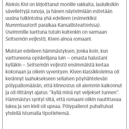
Aleksis Kivi on kirjoittanut monille rakkaita, lauluiksikin
sävellettyjä runoja, ja hänen näytelmiään esitetään
uusina tulkintoina yhä edelleen (esimerkiksi
Nummisuutarit
paraikaa Kansallisteatterissa).
Useimmille luettuna tutuin kuitenkin on varmaan
Seitsemän veljestä
, Kiven ainoa romaani.
Muistan edelleen hämmästyksen, jonka koin, kun
varttuneena opiskelijana luin – omasta halustani
kylläkin –
Seitsemän veljestä
ensimmäistä kertaa
kokonaan ja oikein syventyen. Kiven klassikkoleima oli
kerännyt laahuksekseen sellaisen pöyhähtelevän
pölypallomäärän, että kiinnostus oli aiemmin kaikonnut
ja oli riittänyt ajatus: ”kyllä minä nyt veljekset tunnen”.
Hämmästys syntyi siitä, että romaani olikin nautittavaa
lukea ja sen kieli oli upeaa. Pölypallerot puhaltuivat
yhdellä istumalla tipotiehensä.