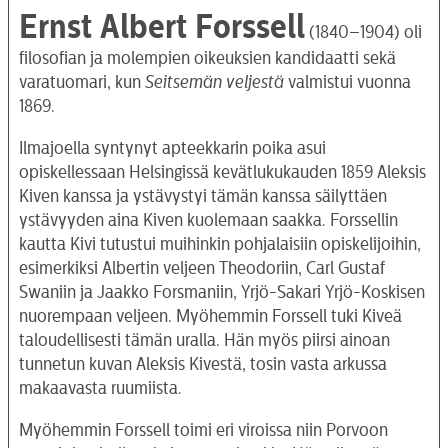
Ernst Albert Forssell
(1840–1904) oli
filosofian ja molempien oikeuksien kandidaatti sekä
varatuomari, kun
Seitsemän veljestä
valmistui vuonna
1869.
Ilmajoella syntynyt apteekkarin poika asui
opiskellessaan Helsingissä kevätlukukauden 1859 Aleksis
Kiven kanssa ja ystävystyi tämän kanssa säilyttäen
ystävyyden aina Kiven kuolemaan saakka. Forssellin
kautta Kivi tutustui muihinkin pohjalaisiin opiskelijoihin,
esimerkiksi Albertin veljeen Theodoriin, Carl Gustaf
Swaniin ja Jaakko Forsmaniin, Yrjö-Sakari Yrjö-Koskisen
nuorempaan veljeen. Myöhemmin Forssell tuki Kiveä
taloudellisesti tämän uralla. Hän myös piirsi ainoan
tunnetun kuvan Aleksis Kivestä, tosin vasta arkussa
makaavasta ruumiista.
Myöhemmin Forssell toimi eri viroissa niin Porvoon