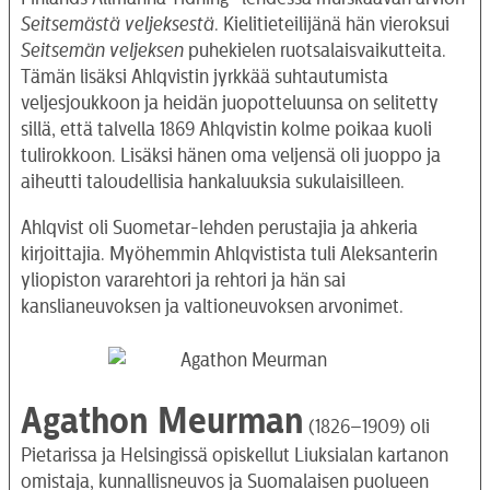
Seitsemästä veljeksestä
. Kielitieteilijänä hän vieroksui
Seitsemän veljeksen
puhekielen ruotsalaisvaikutteita.
Tämän lisäksi Ahlqvistin jyrkkää suhtautumista
veljesjoukkoon ja heidän juopotteluunsa on selitetty
sillä, että talvella 1869 Ahlqvistin kolme poikaa kuoli
tulirokkoon. Lisäksi hänen oma veljensä oli juoppo ja
aiheutti taloudellisia hankaluuksia sukulaisilleen.
Ahlqvist oli Suometar-lehden perustajia ja ahkeria
kirjoittajia. Myöhemmin Ahlqvistista tuli Aleksanterin
yliopiston vararehtori ja rehtori ja hän sai
kanslianeuvoksen ja valtioneuvoksen arvonimet.
Agathon Meurman
(1826–1909) oli
Pietarissa ja Helsingissä opiskellut Liuksialan kartanon
omistaja, kunnallisneuvos ja Suomalaisen puolueen