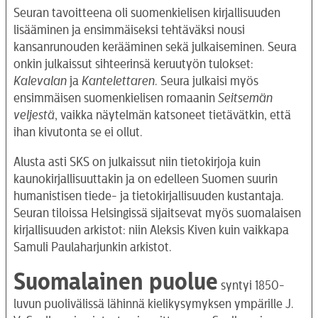
Seuran tavoitteena oli suomenkielisen kirjallisuuden
lisääminen ja ensimmäiseksi tehtäväksi nousi
kansanrunouden kerääminen sekä julkaiseminen. Seura
onkin julkaissut sihteerinsä keruutyön tulokset:
Kalevalan
ja
Kantelettaren
. Seura julkaisi myös
ensimmäisen suomenkielisen romaanin
Seitsemän
veljestä
, vaikka näytelmän katsoneet tietävätkin, että
ihan kivutonta se ei ollut.
Alusta asti SKS on julkaissut niin tietokirjoja kuin
kaunokirjallisuuttakin ja on edelleen Suomen suurin
humanistisen tiede- ja tietokirjallisuuden kustantaja.
Seuran tiloissa Helsingissä sijaitsevat myös suomalaisen
kirjallisuuden arkistot: niin Aleksis Kiven kuin vaikkapa
Samuli Paulaharjunkin arkistot.
Suomalainen puolue
syntyi 1850-
luvun puolivälissä lähinnä kielikysymyksen ympärille J.