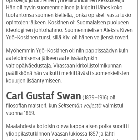
opiskelija ja aktiivinen yhteiskunnallinen keskustelija.
Hän oli hyvin suomenmielinen ja kirjoitti lähes koko
tuotantonsa suomen kiellellä, jonka opiskeli vasta lukio-
opintojen jälkeen. Koskinen oli Suomalaisen puolueen
ideologinen johtohahmo. Suomenmielisen Aleksis Kiven
Yrjö-Koskinen tunsi, sillä Kivi oli hänen veljiensä toveri.
Myöhemmin Yrjö-Koskinen oli niin pappissäädyn kuin
aateloimisensa jälkeen aatelissäädynkin
valtiopäiväedustaja. Virassaan kirkollistoimikunnan
päällikkönä hän vaikutti merkittävästi suomenkielisten
koulujen lisääntymiseen.
Carl Gustaf Swan
(1839–1916) oli
filosofian maisteri, kun
Seitsemän veljestä
valmistui
vuonna 1869.
Maalahdesta kotoisin oleva kappalaisen poika suoritti
ylioppilastutkinnon Vaasan lukiossa 1857 ja lähti