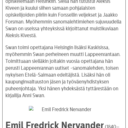
opiskelemaan Helsinkiin. Siellä hän tutustui Aleksis
Kiveen ja kuului siihen samaan pohjalaisten
opiskelijoiden piiriin kuin Forssellin veljekset ja Jaakko
Forsman. Myöhemmin sanomalehtimiehen sujuvuudella
Swan on useissa yhteyksissä kirjoittanut muistikuviaan
Aleksis Kivestä.
Swan toimi opettajana Helsingin lisäksi Kaskisissa,
myöhemmin Swan perheineen muutti Lappeenrantaan.
Toimittuaan sielläkin joitakin vuosia opettajana hän
perusti Lappeenrannan uutiset -sanomalehden, toisen
nykyisen Etelä-Saimaan edeltäjistä. Lisäksi hän oli
kaupunginvaltuuston jäsen ja työväenyhdistyksen
puheenjohtaja. Yksi hänen yhdeksästä tyttärestään on
kirjailija Anni Swan.
Emil Fredrick Nervander
(1840–