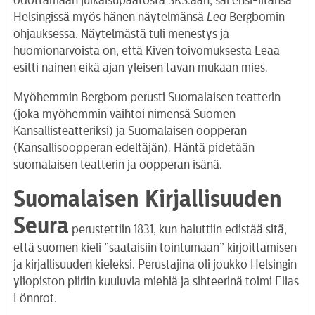
odottamaan julkaisupäätöstä SKS:aan, sai ensi-iltansa
Helsingissä myös hänen näytelmänsä
Lea
Bergbomin
ohjauksessa. Näytelmästä tuli menestys ja
huomionarvoista on, että Kiven toivomuksesta Leaa
esitti nainen eikä ajan yleisen tavan mukaan mies.
Myöhemmin Bergbom perusti Suomalaisen teatterin
(joka myöhemmin vaihtoi nimensä Suomen
Kansallisteatteriksi) ja Suomalaisen oopperan
(Kansallisoopperan edeltäjän). Häntä pidetään
suomalaisen teatterin ja oopperan isänä.
Suomalaisen Kirjallisuuden
Seura
perustettiin 1831, kun haluttiin edistää sitä,
että suomen kieli ”saataisiin tointumaan” kirjoittamisen
ja kirjallisuuden kieleksi. Perustajina oli joukko Helsingin
yliopiston piiriin kuuluvia miehiä ja sihteerinä toimi Elias
Lönnrot.