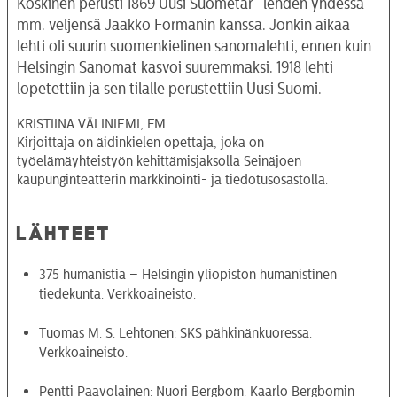
Koskinen perusti 1869 Uusi Suometar -lehden yhdessä
mm. veljensä Jaakko Formanin kanssa. Jonkin aikaa
lehti oli suurin suomenkielinen sanomalehti, ennen kuin
Helsingin Sanomat kasvoi suuremmaksi. 1918 lehti
lopetettiin ja sen tilalle perustettiin Uusi Suomi.
KRISTIINA VÄLINIEMI, FM
Kirjoittaja on äidinkielen opettaja, joka on
työelämäyhteistyön kehittämisjaksolla Seinäjoen
kaupunginteatterin markkinointi- ja tiedotusosastolla.
LÄHTEET
375 humanistia – Helsingin yliopiston humanistinen
tiedekunta. Verkkoaineisto.
Tuomas M. S. Lehtonen: SKS pähkinänkuoressa.
Verkkoaineisto.
Pentti Paavolainen: Nuori Bergbom. Kaarlo Bergbomin