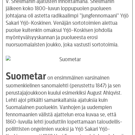
V. Snellmanin ajatusten innoittamana. Snellmanin
jälkeen koko 1800-luvun loppupuolen puolueen
johtajana oli astetta radikaalimpi ”jungfennomaani” Yrjö
Sakari Yrjö-Koskinen. Venäjän sortotoimien alettua
puolue kuitenkin omaksui Yrjö-Koskisen johdolla
myöntyväisyyskannan ja puolueesta erosi
nuorsuomalaisten joukko, joka vastusti sortotoimia.
Suometar
on ensimmäinen varsinainen
suomenkielinen sanomalehti (perustettu 1847) ja sen
perustajajoukkoon kuului esimerkiksi August Ahlqvist.
Lehti ajoi pitkälti samankaltaisia ajatuksia kuin
Suomalainen puoluekin. Vanhojen ja uudempien
fennomaanien välistä ajattelun eroa kuvaa se, että
1860-luvulla lehti jouduttiin lopettamaan taloudellis-
poliittisten ongelmien vuoksi ja Yrjö Sakari Yrjö-