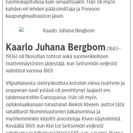
tuomiokapitulissa kuin senaatissakin. Hän oli myös
kahden eri lehden päätoimittaja ja Porvoon
kaupunginvaltuuston jäsen.
Kaarlo Juhana Bergbom
(1843–
1906) oli filosofian tohtori sekä suomenkielisten
teatterinäytösten järjestäjä, kun
Seitsemän veljestä
valmistui vuonna 1869.
Viipurilaisesta sivistyskodista kotoisin oleva teatterin ja
oopperan suuri ystävä oli perehtynyt laajasti em.
taidemuotoihin Euroopassa. Hän oli myös
opiskeluaikanaan tutustunut Aleksis Kiveen: auttoi tätä
rahallisesti
Nummisuutarien
julkaisemissa ja
myöhemminkin kirjoitti arvosteluja Kiven näytelmistä.
Keväällä 1869, kun Kivi toi
Seitsemän veljestä