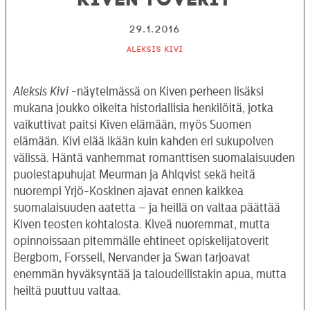
29.1.2016
Aleksis Kivi
Aleksis Kivi
-näytelmässä on Kiven perheen lisäksi
mukana joukko oikeita historiallisia henkilöitä, jotka
vaikuttivat paitsi Kiven elämään, myös Suomen
elämään. Kivi elää ikään kuin kahden eri sukupolven
välissä. Häntä vanhemmat romanttisen suomalaisuuden
puolestapuhujat Meurman ja Ahlqvist sekä heitä
nuorempi Yrjö-Koskinen ajavat ennen kaikkea
suomalaisuuden aatetta – ja heillä on valtaa päättää
Kiven teosten kohtalosta. Kiveä nuoremmat, mutta
opinnoissaan pitemmälle ehtineet opiskelijatoverit
Bergbom, Forssell, Nervander ja Swan tarjoavat
enemmän hyväksyntää ja taloudellistakin apua, mutta
heiltä puuttuu valtaa.