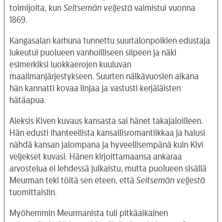
toimijoita, kun
Seitsemän veljestä
valmistui vuonna
1869.
Kangasalan karhuna tunnettu suurtalonpoikien edustaja
lukeutui puolueen vanhoilliseen siipeen ja näki
esimerkiksi luokkaerojen kuuluvan
maailmanjärjestykseen. Suurten nälkävuosien aikana
hän kannatti kovaa linjaa ja vastusti kerjäläisten
hätäapua.
Aleksis Kiven kuvaus kansasta sai hänet takajaloilleen.
Hän edusti ihanteellista kansallisromantiikkaa ja halusi
nähdä kansan jalompana ja hyveellisempänä kuin Kivi
veljekset kuvasi. Hänen kirjoittamaansa ankaraa
arvostelua ei lehdessä julkaistu, mutta puolueen sisällä
Meurman teki töitä sen eteen, että
Seitsemän veljestä
tuomittaisiin.
Myöhemmin Meurmanista tuli pitkäaikainen