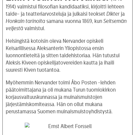
1914) valmistui filosofian kandidaatiksi, kirjoitti lehteen
taide- ja teatteriarvosteluja ja julkaisi teokset
Dikter
ja
Honkain tarinoita
samana vuonna 1869, kun
Seitsemän
veljestä
valmistui.
Helsingistä kotoisin oleva Nervander opiskeli
Keisarillisessa Aleksanterin Yliopistossa ensin
luonnontieteitä ja sitten taidehistoriaa. Hän tutustui
Aleksis Kiveen opiskelijatovereiden kautta ja ihaili
suuresti Kiven tuotantoa.
Myöhemmin Nervander toimi Åbo Posten -lehden
päätoimittajana ja oli mukana Turun tuomiokirkon
korjausvaltuuskunnassa ja muinaismuistojen
järjestämiskomiteassa. Hän on ollut mukana
perustamassa Suomen muinaismuistoyhdistystä.