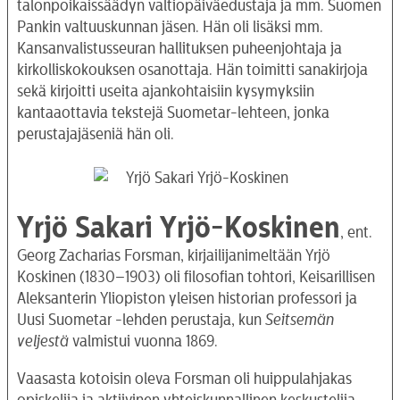
talonpoikaissäädyn valtiopäiväedustaja ja mm. Suomen
Pankin valtuuskunnan jäsen. Hän oli lisäksi mm.
Kansanvalistusseuran hallituksen puheenjohtaja ja
kirkolliskokouksen osanottaja. Hän toimitti sanakirjoja
sekä kirjoitti useita ajankohtaisiin kysymyksiin
kantaaottavia tekstejä Suometar-lehteen, jonka
perustajajäseniä hän oli.
Yrjö Sakari Yrjö-Koskinen
, ent.
Georg Zacharias Forsman, kirjailijanimeltään Yrjö
Koskinen (1830–1903) oli filosofian tohtori, Keisarillisen
Aleksanterin Yliopiston yleisen historian professori ja
Uusi Suometar -lehden perustaja, kun
Seitsemän
veljestä
valmistui vuonna 1869.
Vaasasta kotoisin oleva Forsman oli huippulahjakas