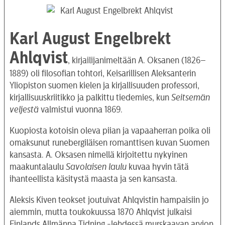
Karl August Engelbrekt
Ahlqvist
, kirjailijanimeltään A. Oksanen (1826–
1889) oli filosofian tohtori, Keisarillisen Aleksanterin
Yliopiston suomen kielen ja kirjallisuuden professori,
kirjallisuuskriitikko ja palkittu tiedemies, kun
Seitsemän
veljestä
valmistui vuonna 1869.
Kuopiosta kotoisin oleva piian ja vapaaherran poika oli
omaksunut runebergiläisen romanttisen kuvan Suomen
kansasta. A. Oksasen nimellä kirjoitettu nykyinen
maakuntalaulu
Savolaisen laulu
kuvaa hyvin tätä
ihanteellista käsitystä maasta ja sen kansasta.
Aleksis Kiven teokset joutuivat Ahlqvistin hampaisiin jo
aiemmin, mutta toukokuussa 1870 Ahlqvist julkaisi
Finlands Allmänna Tidning -lehdessä murskaavan arvion