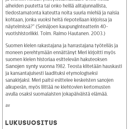
aiheiden puutetta tai onko heillä alitajunnallista,
tiedostamatonta kateutta noita suuria miehiä ja naisia
kohtaan, jonka vuoksi heitä riepotellaan kirjoissa ja
näytelmissä?” (Seinäjoen kaupunginteatterin 40-
vuotishistoriikki. Toim. Raimo Hautanen. 2003.)
Suomen kielen rakastajana ja harrastajana työteliäs ja
moneen perehtymään ennättänyt Meri kirjoitti myös
suomen kielen historiaa esittelevän hakuteoksen
Sanojen synty
vuonna 1982. Teosta kiitetään hauskasti
ja kansantajuisesti laadituksi etymologiseksi
sanakirjaksi. Meri paitsi esittelee keskeisten sanojen
alkuperän, myös liittää ne kiehtovien kertomusten
avulla osaksi suomalaisten jokapäiväistä elämää.
av
LUKUSUOSITUS