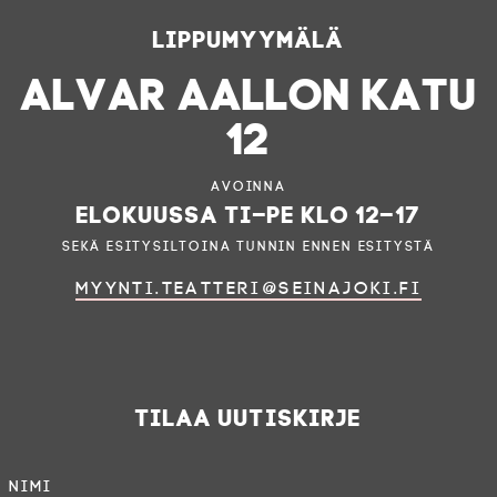
Lippumyymälä
ALVAR AALLON KATU
12
Avoinna
elokuussa ti–pe klo 12–17
sekä esitysiltoina tunnin ennen esitystä
myynti.teatteri@seinajoki.fi
Tilaa uutiskirje
Nimi