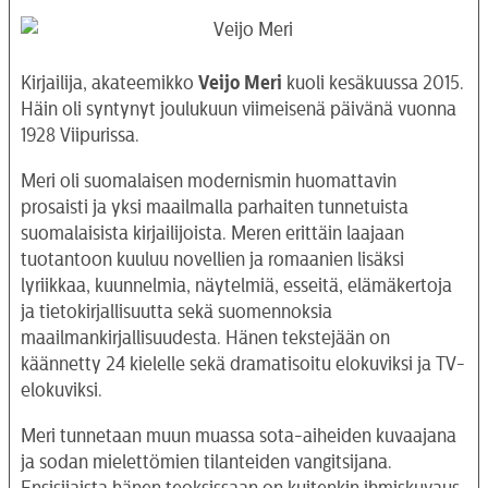
Kirjailija, akateemikko
Veijo Meri
kuoli kesäkuussa 2015.
Häin oli syntynyt joulukuun viimeisenä päivänä vuonna
1928 Viipurissa.
Meri oli suomalaisen modernismin huomattavin
prosaisti ja yksi maailmalla parhaiten tunnetuista
suomalaisista kirjailijoista. Meren erittäin laajaan
tuotantoon kuuluu novellien ja romaanien lisäksi
lyriikkaa, kuunnelmia, näytelmiä, esseitä, elämäkertoja
ja tietokirjallisuutta sekä suomennoksia
maailmankirjallisuudesta. Hänen tekstejään on
käännetty 24 kielelle sekä dramatisoitu elokuviksi ja TV-
elokuviksi.
Meri tunnetaan muun muassa sota-aiheiden kuvaajana
ja sodan mielettömien tilanteiden vangitsijana.
Ensisijaista hänen teoksissaan on kuitenkin ihmiskuvaus,