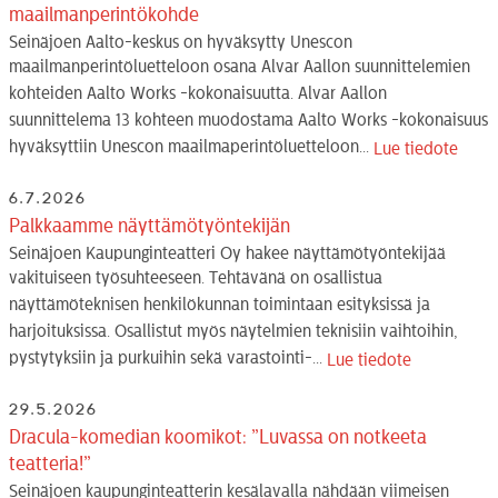
maailmanperintökohde
Seinäjoen Aalto-keskus on hyväksytty Unescon
maailmanperintöluetteloon osana Alvar Aallon suunnittelemien
kohteiden Aalto Works -kokonaisuutta. Alvar Aallon
suunnittelema 13 kohteen muodostama Aalto Works -kokonaisuus
hyväksyttiin Unescon maailmaperintöluetteloon...
Lue tiedote
6.7.2026
Palkkaamme näyttämötyöntekijän
Seinäjoen Kaupunginteatteri Oy hakee näyttämötyöntekijää
vakituiseen työsuhteeseen. Tehtävänä on osallistua
näyttämöteknisen henkilökunnan toimintaan esityksissä ja
harjoituksissa. Osallistut myös näytelmien teknisiin vaihtoihin,
pystytyksiin ja purkuihin sekä varastointi-...
Lue tiedote
29.5.2026
Dracula-komedian koomikot: ”Luvassa on notkeeta
teatteria!”
Seinäjoen kaupunginteatterin kesälavalla nähdään viimeisen