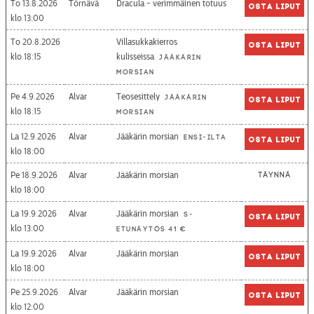
To 13.8.2026
Törnävä
Dracula - verimmäinen totuus
Osta liput
13:00
To 20.8.2026
Villasukkakierros
Osta liput
18:15
kulisseissa
Jääkärin
morsian
Pe 4.9.2026
Alvar
Teosesittely
Jääkärin
Osta liput
18:15
morsian
La 12.9.2026
Alvar
Jääkärin morsian
Ensi-ilta
Osta liput
18:00
Pe 18.9.2026
Alvar
Jääkärin morsian
Täynnä
18:00
La 19.9.2026
Alvar
Jääkärin morsian
S-
Osta liput
13:00
etunäytös 41 €
La 19.9.2026
Alvar
Jääkärin morsian
Osta liput
18:00
Pe 25.9.2026
Alvar
Jääkärin morsian
Osta liput
12:00