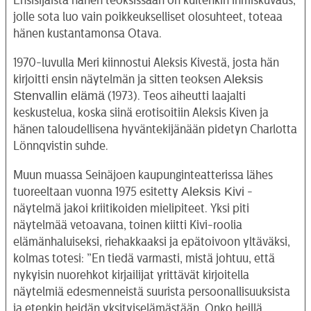
jolle sota luo vain poikkeukselliset olosuhteet, toteaa
hänen kustantamonsa Otava.
1970-luvulla Meri kiinnostui Aleksis Kivestä, josta hän
Aleksis
kirjoitti ensin näytelmän ja sitten teoksen
Stenvallin elämä
(1973). Teos aiheutti laajalti
keskustelua, koska siinä erotisoitiin Aleksis Kiven ja
hänen taloudellisena hyväntekijänään pidetyn Charlotta
Lönnqvistin suhde.
Muun muassa Seinäjoen kaupunginteatterissa lähes
Aleksis Kivi
tuoreeltaan vuonna 1975 esitetty
-
näytelmä jakoi kriitikoiden mielipiteet. Yksi piti
näytelmää vetoavana, toinen kiitti Kivi-roolia
elämänhaluiseksi, riehakkaaksi ja epätoivoon yltäväksi,
kolmas totesi: ”En tiedä varmasti, mistä johtuu, että
nykyisin nuorehkot kirjailijat yrittävät kirjoitella
näytelmiä edesmenneistä suurista persoonallisuuksista
ja etenkin heidän yksityiselämästään. Onko heillä