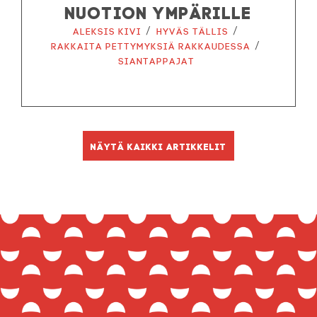
NUOTION YMPÄRILLE
/
/
Aleksis Kivi
Hyväs tällis
/
Rakkaita pettymyksiä rakkaudessa
Siantappajat
Näytä kaikki artikkelit