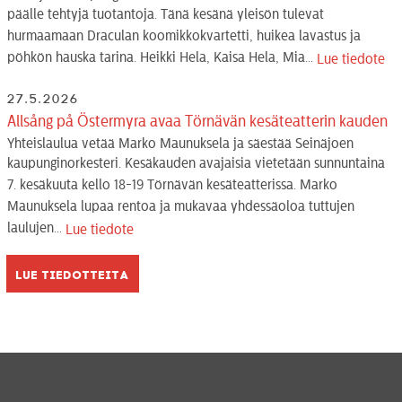
päälle tehtyjä tuotantoja. Tänä kesänä yleisön tulevat
hurmaamaan Draculan koomikkokvartetti, huikea lavastus ja
pöhkön hauska tarina. Heikki Hela, Kaisa Hela, Mia...
Lue tiedote
27.5.2026
Allsång på Östermyra avaa Törnävän kesäteatterin kauden
Yhteislaulua vetää Marko Maunuksela ja säestää Seinäjoen
kaupunginorkesteri. Kesäkauden avajaisia vietetään sunnuntaina
7. kesäkuuta kello 18-19 Törnävän kesäteatterissa. Marko
Maunuksela lupaa rentoa ja mukavaa yhdessäoloa tuttujen
laulujen...
Lue tiedote
Lue tiedotteita