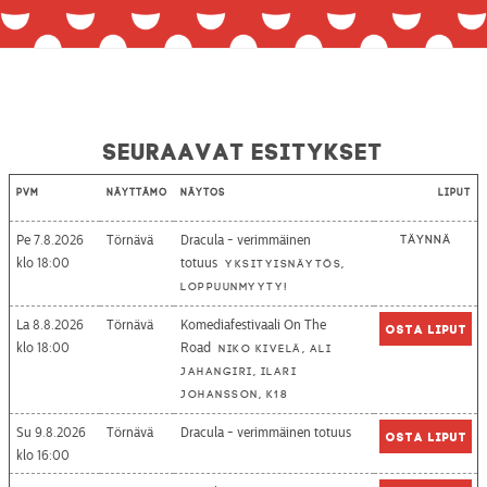
Seuraavat esitykset
Pvm
Näyttämö
Näytös
Liput
Pe 7.8.2026
Törnävä
Dracula - verimmäinen
Täynnä
18:00
totuus
Yksityisnäytös,
loppuunmyyty!
La 8.8.2026
Törnävä
Komediafestivaali On The
Osta liput
18:00
Road
Niko Kivelä, Ali
Jahangiri, Ilari
Johansson, K18
Su 9.8.2026
Törnävä
Dracula - verimmäinen totuus
Osta liput
16:00