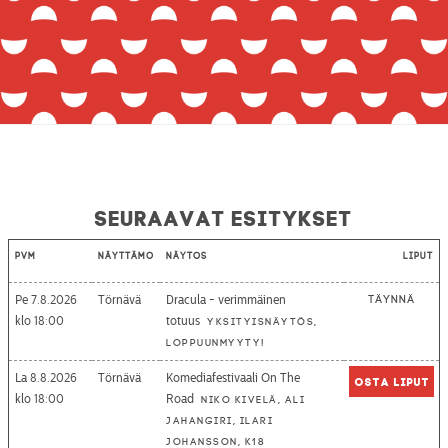
Seuraavat esitykset
Pvm
Näyttämö
Näytös
Liput
Pe 7.8.2026
Törnävä
Dracula - verimmäinen
Täynnä
18:00
totuus
Yksityisnäytös,
loppuunmyyty!
La 8.8.2026
Törnävä
Komediafestivaali On The
Osta liput
18:00
Road
Niko Kivelä, Ali
Jahangiri, Ilari
Johansson, K18