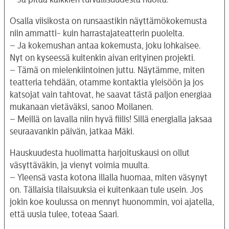
Osalla viisikosta on runsaastikin näyttämökokemusta
niin ammatti- kuin harrastajateatterin puolelta.
– Ja kokemushan antaa kokemusta, joku lohkaisee.
Nyt on kyseessä kuitenkin aivan erityinen projekti.
– Tämä on mielenkiintoinen juttu. Näytämme, miten
teatteria tehdään, otamme kontaktia yleisöön ja jos
katsojat vain tahtovat, he saavat tästä paljon energiaa
mukanaan vietäväksi, sanoo Moilanen.
– Meillä on lavalla niin hyvä fiilis! Sillä energialla jaksaa
seuraavankin päivän, jatkaa Mäki.
Hauskuudesta huolimatta harjoituskausi on ollut
väsyttäväkin, ja vienyt voimia muulta.
– Yleensä vasta kotona illalla huomaa, miten väsynyt
on. Tällaisia tilaisuuksia ei kuitenkaan tule usein. Jos
jokin koe koulussa on mennyt huonommin, voi ajatella,
että uusia tulee, toteaa Saari.