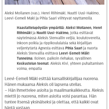
Aleksi Moilanen (vas.), Henri Riihimäki, Nuutti Uusi-Hakimo,
Leevi-Eemeli Mäki ja Pihla Saari viihtyvät näyttämöllä.
Haastattelupöydän ympärillä: Aleksi Moilanen, Henri
Riihimäki
ja
Nuutti
Uusi-Hakimo,
jotka esittävät
näytelmässä Aleksis Stenvallin veljiä, koulutovereita,
Inkoon poikia ja rippikoululaisia sekä kirjailijan
veljentytärtä Agnesta esittävä
Pihla Saari
ja nuorta
Aleksis Stenvallia esittävä
Leevi-Eemeli
Mäki
Tunnelma:
Iloinen, paikoin riehakas, syvällinen
Keskustelun teemat:
Aleksis Kivi, yhteen puhaltamisen
voima, empatia
Leevi-Eemeli Mäki esittää kansalliskirjailijaa nuorena.
Hänen mukaansa Aleksis oli lapsena utelias.
– Hän ihmettelee asioita ja maailmankaikkeutta. Aleksis
miettii jo nuorena, miten asioita voisi parantaa. Hän
tuntee itsensä yksinäiseksi ja olettaa, että kaikki ovat
häntä vastaan.