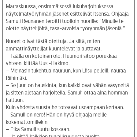
Marraskuussa, ensimmäisessä lukuharjoituksessa
näytelmätyöryhmän jäsenet esittelivät itsensä. Ohjaaja
Samuli Reunanen teroitti tuolloin nuorille: ”Minulle te
olette näyttelijöitä, tasa-arvoisia työryhmän jäseniä.”
Nuoret olivat tästä otettuja. Ja siitä, miten
ammattinäyttelijät kuuntelevat ja auttavat.
– Täällä on kotoinen olo. Huumori sitoo porukkaa
yhteen, kiittää Uusi-Hakimo.
– Meinasin tukehtua nauruun, kun Liisu pelleili, nauraa
Riihimäki.
– Se juuri on hauskinta, kun kaikki ovat vähän väsyneitä
ja sitten aletaan harjoitella. Samuli ottaa aina homman
haltuun.
Kuin yhdestä suusta he toteavat useampaan kertaan:
– Samuli on nero! Hän on hyvä ohjaaja meille
kokemattomillekin.
– Eikä Samuli suutu koskaan.
– Ja pitää kaikkien turvallisuudesta huolta.