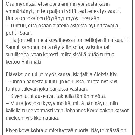
Osa myöntää, ettei ole aiemmin yleisöstä käsin
ymmärtänyt, miten paljon työtä teatteriesitys vaatii.
Uutta on jokainen löytänyt myös itsestään.
– Tuntuu, että osaan ajatella asioista nyt eri tavalla,
pohtii Saari.
– Harjoittelimme alkuvaiheessa tunnetilojen ilmaisua. Ei
Samuli sanonut, että näytä iloiselta, vaisulta tai
surulliselta, vaan korosti, miltä sisällä pitää tuntua,
kertoo Riihimäki.
Eläväksi on tullut myös kansalliskirjailija Aleksis Kivi.
– Onhan hänestä kuultu jo koulussa, mutta nyt Kivi
tuntuu tulevan joka paikassa vastaan.
– Kiven jutut aukeavat takuulla tämän myötä.
– Mutta jos joku kysyy meiltä, miltä hän näytti, niin
kaikilla tulee varmasti vain Johannes Korpijaakon kasvot
mieleen, viisikko nauraa.
Kiven kova kohtalo mietityttää nuoria. Näytelmässä on