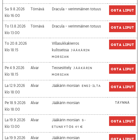
Su 9.8.2026
Törnävä
Dracula - verimmäinen totuus
Osta liput
16:00
To 13.8.2026
Törnävä
Dracula - verimmäinen totuus
Osta liput
13:00
To 20.8.2026
Villasukkakierros
Osta liput
18:15
kulisseissa
Jääkärin
morsian
Pe 4.9.2026
Alvar
Teosesittely
Jääkärin
Osta liput
18:15
morsian
La 12.9.2026
Alvar
Jääkärin morsian
Ensi-ilta
Osta liput
18:00
Pe 18.9.2026
Alvar
Jääkärin morsian
Täynnä
18:00
La 19.9.2026
Alvar
Jääkärin morsian
S-
Osta liput
13:00
etunäytös 41 €
La 19.9.2026
Alvar
Jääkärin morsian
Osta liput