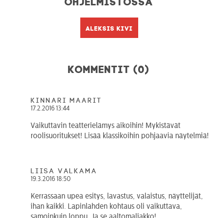
Ohjelmistossa
Aleksis Kivi
Kommentit (0)
Kinnari Maarit
17.2.2016 13:44
Vaikuttavin teatterielämys aikoihin! Mykistävät
roolisuoritukset! Lisää klassikoihin pohjaavia näytelmiä!
Liisa Valkama
19.3.2016 18:50
Kerrassaan upea esitys, lavastus, valaistus, näyttelijät,
ihan kaikki. Lapinlahden kohtaus oli vaikuttava,
samoinkuin loppu. Ja se aaltomaljakko!