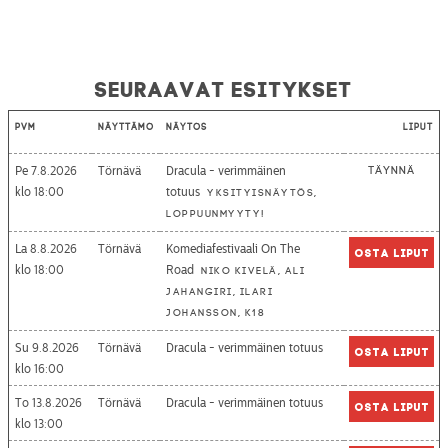
Seuraavat esitykset
Pvm
Näyttämö
Näytös
Liput
Pe 7.8.2026
Törnävä
Dracula - verimmäinen
Täynnä
18:00
totuus
Yksityisnäytös,
loppuunmyyty!
La 8.8.2026
Törnävä
Komediafestivaali On The
Osta liput
18:00
Road
Niko Kivelä, Ali
Jahangiri, Ilari
Johansson, K18
Su 9.8.2026
Törnävä
Dracula - verimmäinen totuus
Osta liput
16:00
To 13.8.2026
Törnävä
Dracula - verimmäinen totuus
Osta liput
13:00