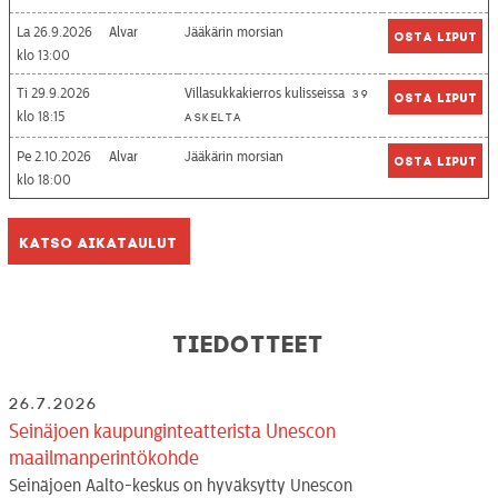
La 26.9.2026
Alvar
Jääkärin morsian
Osta liput
13:00
Ti 29.9.2026
Villasukkakierros kulisseissa
39
Osta liput
18:15
askelta
Pe 2.10.2026
Alvar
Jääkärin morsian
Osta liput
18:00
Katso aikataulut
Tiedotteet
26.7.2026
Seinäjoen kaupunginteatterista Unescon
maailmanperintökohde
Seinäjoen Aalto-keskus on hyväksytty Unescon