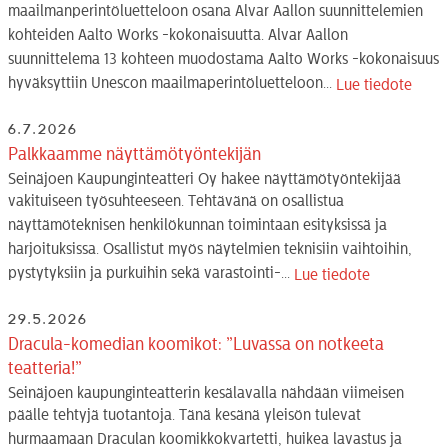
maailmanperintöluetteloon osana Alvar Aallon suunnittelemien
kohteiden Aalto Works -kokonaisuutta. Alvar Aallon
suunnittelema 13 kohteen muodostama Aalto Works -kokonaisuus
hyväksyttiin Unescon maailmaperintöluetteloon...
Lue tiedote
6.7.2026
Palkkaamme näyttämötyöntekijän
Seinäjoen Kaupunginteatteri Oy hakee näyttämötyöntekijää
vakituiseen työsuhteeseen. Tehtävänä on osallistua
näyttämöteknisen henkilökunnan toimintaan esityksissä ja
harjoituksissa. Osallistut myös näytelmien teknisiin vaihtoihin,
pystytyksiin ja purkuihin sekä varastointi-...
Lue tiedote
29.5.2026
Dracula-komedian koomikot: ”Luvassa on notkeeta
teatteria!”
Seinäjoen kaupunginteatterin kesälavalla nähdään viimeisen
päälle tehtyjä tuotantoja. Tänä kesänä yleisön tulevat
hurmaamaan Draculan koomikkokvartetti, huikea lavastus ja