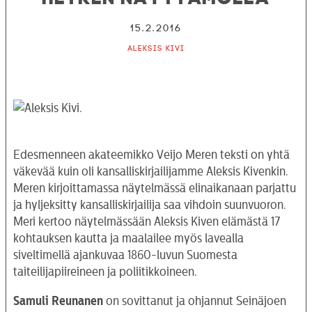
15.2.2016
Aleksis Kivi
Edesmenneen akateemikko Veijo Meren teksti on yhtä
väkevää kuin oli kansalliskirjailijamme Aleksis Kivenkin.
Meren kirjoittamassa näytelmässä elinaikanaan parjattu
ja hyljeksitty kansalliskirjailija saa vihdoin suunvuoron.
Meri kertoo näytelmässään Aleksis Kiven elämästä 17
kohtauksen kautta ja maalailee myös lavealla
siveltimellä ajankuvaa 1860-luvun Suomesta
taiteilijapiireineen ja poliitikkoineen.
Samuli Reunanen
on sovittanut ja ohjannut Seinäjoen