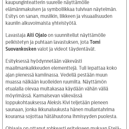
kaupunginteatterin suurelle näyttämölle
elämänmakuisen ja symboliikkaa tulvivan näytelmän.
Esitys on sanan, musiikin, liikkeen ja visuaalisuuden
kauniin alkuvoimaista yhteistyötä.
Lavastaja
Aili Ojalo
on suunnitellut näyttämölle
pelkistetyn ja puhtaan lavastuksen, jota
Tomi
Suovankosken
valot ja videot täydentävät.
Esityksessä hyödynnetään väkevästi
maailmankaikkeuden elementtejä. Tuli lepattaa koko
ajan pienessä kamiinassa. Vedellä pestään muun
muassa nälkään kuolleiden ruumiita. Näyttämön
etualalla olevaa multakasaa käydään vähän väliä
möyrimässä. Karmaisevan väkevässä
loppukohtauksessa Aleksis Kivi teljetään pieneen
saunaan, jonka ikkunaluukusta hänen mullantahrima
kouransa sojottaa hätähuutona ihmisyyden puolesta.
Ohjaaja on ottanut rohkeasti esitykseen mukaan Etelä-