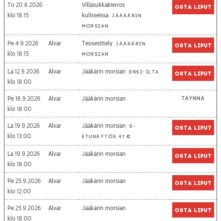
To 20.8.2026
Villasukkakierros
Osta liput
18:15
kulisseissa
Jääkärin
morsian
Pe 4.9.2026
Alvar
Teosesittely
Jääkärin
Osta liput
18:15
morsian
La 12.9.2026
Alvar
Jääkärin morsian
Ensi-ilta
Osta liput
18:00
Pe 18.9.2026
Alvar
Jääkärin morsian
Täynnä
18:00
La 19.9.2026
Alvar
Jääkärin morsian
S-
Osta liput
13:00
etunäytös 41 €
La 19.9.2026
Alvar
Jääkärin morsian
Osta liput
18:00
Pe 25.9.2026
Alvar
Jääkärin morsian
Osta liput
12:00
Pe 25.9.2026
Alvar
Jääkärin morsian
Osta liput
18:00