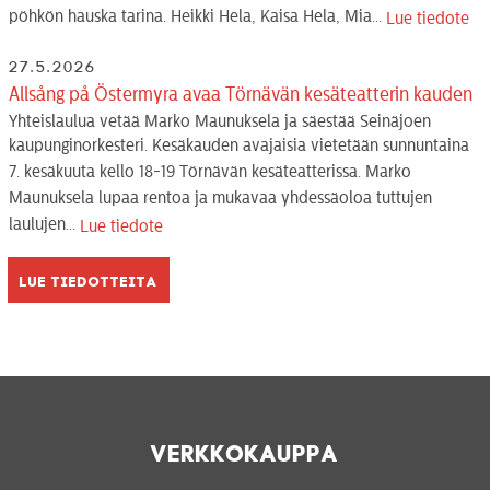
pöhkön hauska tarina. Heikki Hela, Kaisa Hela, Mia...
Lue tiedote
27.5.2026
Allsång på Östermyra avaa Törnävän kesäteatterin kauden
Yhteislaulua vetää Marko Maunuksela ja säestää Seinäjoen
kaupunginorkesteri. Kesäkauden avajaisia vietetään sunnuntaina
7. kesäkuuta kello 18-19 Törnävän kesäteatterissa. Marko
Maunuksela lupaa rentoa ja mukavaa yhdessäoloa tuttujen
laulujen...
Lue tiedote
Lue tiedotteita
Verkkokauppa