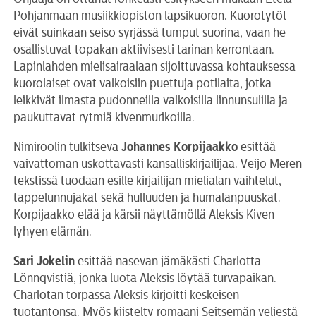
Pohjanmaan musiikkiopiston lapsikuoron. Kuorotytöt
eivät suinkaan seiso syrjässä tumput suorina, vaan he
osallistuvat topakan aktiivisesti tarinan kerrontaan.
Lapinlahden mielisairaalaan sijoittuvassa kohtauksessa
kuorolaiset ovat valkoisiin puettuja potilaita, jotka
leikkivät ilmasta pudonneilla valkoisilla linnunsulilla ja
paukuttavat rytmiä kivenmurikoilla.
Nimiroolin tulkitseva
Johannes Korpijaakko
esittää
vaivattoman uskottavasti kansalliskirjailijaa. Veijo Meren
tekstissä tuodaan esille kirjailijan mielialan vaihtelut,
tappelunnujakat sekä hulluuden ja humalanpuuskat.
Korpijaakko elää ja kärsii näyttämöllä Aleksis Kiven
lyhyen elämän.
Sari Jokelin
esittää nasevan jämäkästi Charlotta
Lönnqvistiä, jonka luota Aleksis löytää turvapaikan.
Charlotan torpassa Aleksis kirjoitti keskeisen
tuotantonsa. Myös kiistelty romaani Seitsemän veljestä